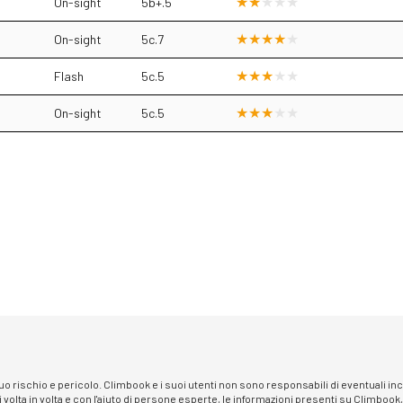
On-sight
5b+.5
On-sight
5c.7
Flash
5c.5
On-sight
5c.5
 suo rischio e pericolo. Climbook e i suoi utenti non sono responsabili di eventuali i
i volta in volta e con l'aiuto di persone esperte, le informazioni presenti su Climbook