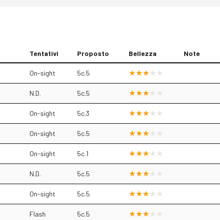
Tentativi
Proposto
Bellezza
Note
On-sight
5c.5
N.D.
5c.5
On-sight
5c.3
On-sight
5c.5
On-sight
5c.1
N.D.
5c.5
On-sight
5c.5
Flash
5c.5