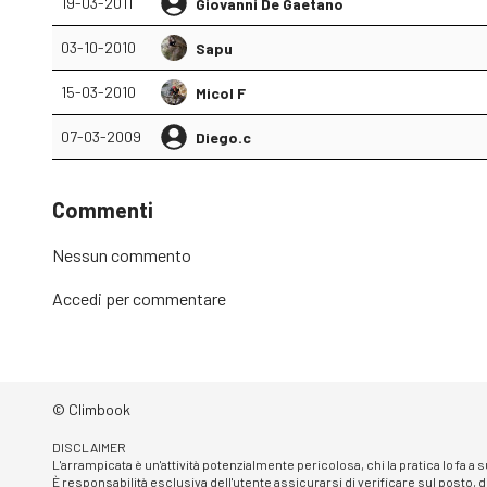
19-03-2011
Giovanni De Gaetano
03-10-2010
Sapu
15-03-2010
Micol F
07-03-2009
Diego.c
Commenti
Nessun commento
Accedi
per commentare
© Climbook
DISCLAIMER
L'arrampicata è un'attività potenzialmente pericolosa, chi la pratica lo fa a
È responsabilità esclusiva dell'utente assicurarsi di verificare sul posto, d