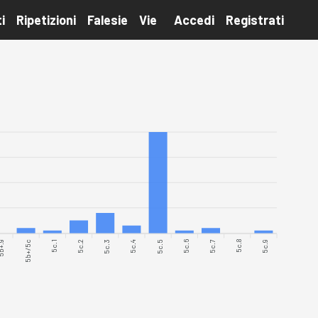
i
Ripetizioni
Falesie
Vie
Accedi
Registrati
b+.9
5b+/5c
5c.1
5c.3
5c.4
5c.5
5c.6
5c.8
5c.9
5c.2
5c.7