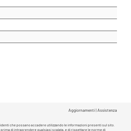
Aggiornamenti
|
Assistenza
ncidenti che possano accadere utilizzando le informazioni presenti sul sito.
, prima di intraprendere qualsiasi scalata, e di rispettare le norme di