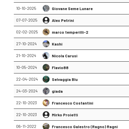
10-10-2025
Giovane Seme Lunare
07-07-2025
Alex Petrini
02-02-2025
marco temperilli-2
27-10-2024
Kashi
21-10-2024
Nicola Carusi
10-05-2024
Flavio88
22-04-2024
Selvaggia Blu
24-03-2024
giada
22-10-2023
Francesco Costantini
22-10-2023
Mirko Proietti
06-11-2022
Francesco Galestro (Ragno) Ragni