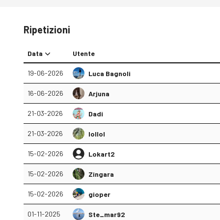
Ripetizioni
Data
Utente
19-06-2026
Luca Bagnoli
16-06-2026
Arjuna
21-03-2026
Dadi
21-03-2026
lollol
15-02-2026
Lokart2
15-02-2026
Zingara
15-02-2026
gioper
01-11-2025
Ste_mar92