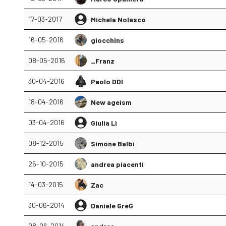
17-03-2017
Michela Nolasco
16-05-2016
giocchins
08-05-2016
_Franz
30-04-2016
Paolo DDI
18-04-2016
New ageism
03-04-2016
Giulia Lì
08-12-2015
Simone Balbi
25-10-2015
andrea piacenti
14-03-2015
Zac
30-06-2014
Daniele GreG
08-06-2014