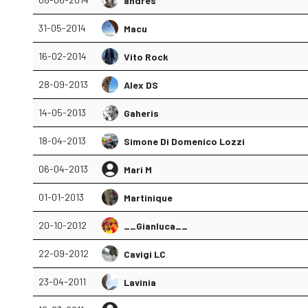
andres
31-05-2014
Macu
16-02-2014
Vito Rock
28-09-2013
Alex DS
14-05-2013
Gaheris
18-04-2013
Simone Di Domenico Lozzi
06-04-2013
Mari M
01-01-2013
Martinique
20-10-2012
__Gianluca__
22-09-2012
Cavigi LC
23-04-2011
Lavinia