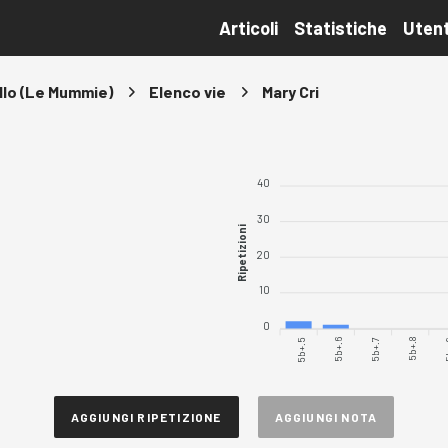
Articoli
Statistiche
Utent
llo (Le Mummie)
Elenco vie
Mary Cri
40
30
Ripetizioni
20
10
0
5b+.5
5b+.6
5b+.8
5
5b+.7
AGGIUNGI RIPETIZIONE
AGGIUNGI NOTA