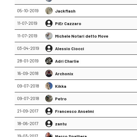
05-10-2019
Jackflash
11-07-2019
PiEr Cazzaro
11-07-2019
Michele Notari detto Move
03-04-2019
Alessio Ciocci
28-01-2019
Adri Charlie
16-09-2018
Archonix
09-07-2018
Kikka
09-07-2018
Petro
21-09-2017
Francesco Anselmi
18-06-2017
zantu
19-03-2017
Marco Spalliera