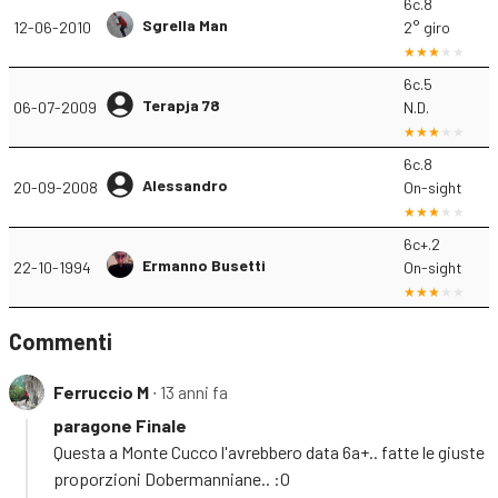
6c.8
Sgrella Man
12-06-2010
2° giro
6c.5
Terapja 78
06-07-2009
N.D.
6c.8
Alessandro
20-09-2008
On-sight
6c+.2
Ermanno Busetti
22-10-1994
On-sight
Commenti
Ferruccio M
∙ 13 anni fa
paragone Finale
Questa a Monte Cucco l'avrebbero data 6a+.. fatte le giuste
proporzioni Dobermanniane.. :O