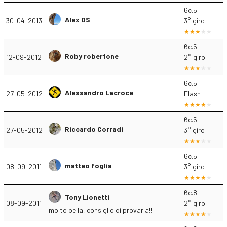
6c.5
Alex DS
30-04-2013
3° giro
6c.5
Roby robertone
12-09-2012
2° giro
6c.5
Alessandro Lacroce
27-05-2012
Flash
6c.5
Riccardo Corradi
27-05-2012
3° giro
6c.5
matteo foglia
08-09-2011
3° giro
6c.8
Tony Lionetti
08-09-2011
2° giro
molto bella, consiglio di provarla!!!