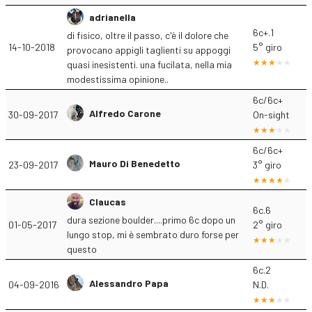
adrianella
6c+.1
di fisico, oltre il passo, c'è il dolore che
14-10-2018
5° giro
provocano appigli taglienti su appoggi
quasi inesistenti. una fucilata, nella mia
modestissima opinione..
6c/6c+
Alfredo Carone
30-09-2017
On-sight
6c/6c+
Mauro Di Benedetto
23-09-2017
3° giro
Claucas
6c.6
dura sezione boulder....primo 6c dopo un
01-05-2017
2° giro
lungo stop, mi è sembrato duro forse per
questo
6c.2
Alessandro Papa
04-09-2016
N.D.