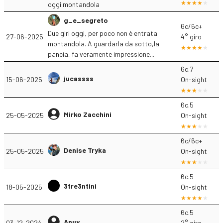
oggi montandola
g_e_segreto
6c/6c+
Due giri oggi, per poco non è entrata
27-06-2025
4° giro
montandola. A guardarla da sotto,la
pancia, fa veramente impressione...
6c.7
jucassss
15-06-2025
On-sight
6c.5
Mirko Zacchini
25-05-2025
On-sight
6c/6c+
Denise Tryka
25-05-2025
On-sight
6c.5
3tre3ntini
18-05-2025
On-sight
6c.5
Anuy
03-12-2024
2° giro