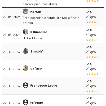
cercare piedi inesistenti.
MarCat
6c.5
29-04-2024
2° giro
Bel blocchetto e continuità facile fino in
catena
6c.9
Il Guardino
25-03-2024
4° giro
Un bel blocco
6c.5
SimoMV
29-10-2023
2° giro
6c.5
dafaso
29-10-2023
2° giro
6c.5
Francesco Lepre
29-10-2023
2° giro
6c.8
lefonge
22-10-2023
2° giro