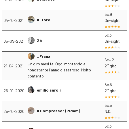
6c.9
IL Toro
04-10-2021
On-sight
6c.3
Zó
05-09-2021
On-sight
_Franz
6c+.2
Un giro mesi fa. Oggi montandola
21-04-2021
2° giro
nonostante l'anno disastroso. Molto
contento.
6c.5
emilio saroli
25-10-2020
2° giro
6c.5
Il Compressor (Pidam)
25-10-2020
N.D.
6c.3