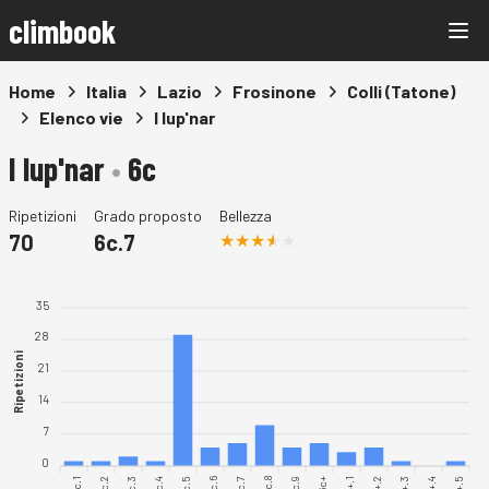
climbook
Home
Italia
Lazio
Frosinone
Colli (Tatone)
Elenco vie
I lup'nar
I lup'nar
•
6c
Ripetizioni
Grado proposto
Bellezza
70
6c.7
35
28
Ripetizioni
21
14
7
0
6c.1
6c.2
6c.3
6c.4
6c.5
6c.6
6c.7
6c.8
6c.9
6c+.1
6c+.2
6c+.4