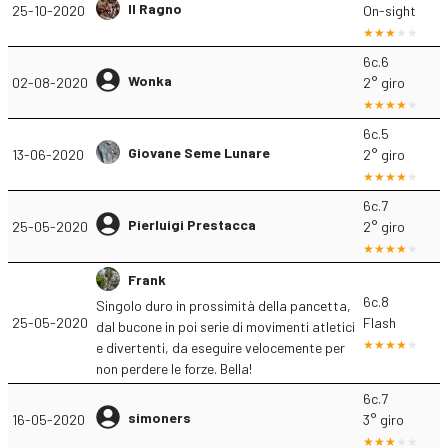
Il Ragno
25-10-2020
On-sight
6c.6
Wonka
02-08-2020
2° giro
6c.5
Giovane Seme Lunare
13-06-2020
2° giro
6c.7
Pierluigi Prestacca
25-05-2020
2° giro
Frank
6c.8
Singolo duro in prossimità della pancetta,
25-05-2020
Flash
dal bucone in poi serie di movimenti atletici
e divertenti, da eseguire velocemente per
non perdere le forze. Bella!
6c.7
simoners
16-05-2020
3° giro