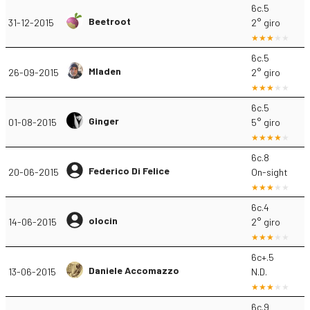
6c.5
Beetroot
31-12-2015
2° giro
6c.5
Mladen
26-09-2015
2° giro
6c.5
Ginger
01-08-2015
5° giro
6c.8
Federico Di Felice
20-06-2015
On-sight
6c.4
olocin
14-06-2015
2° giro
6c+.5
Daniele Accomazzo
13-06-2015
N.D.
6c.9