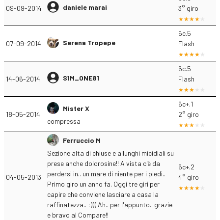
daniele marai
09-09-2014
3° giro
6c.5
Serena Tropepe
07-09-2014
Flash
6c.5
S1M_ONE81
14-06-2014
Flash
6c+.1
Mister X
18-05-2014
2° giro
compressa
Ferruccio M
Sezione alta di chiuse e allunghi micidiali su
prese anche dolorosine!! A vista c'è da
6c+.2
perdersi in.. un mare di niente per i piedi..
04-05-2013
4° giro
Primo giro un anno fa. Oggi tre giri per
capire che conviene lasciare a casa la
raffinatezza.. :))) Ah.. per l'appunto.. grazie
e bravo al Compare!!