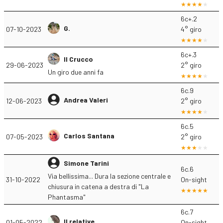
6c+.2
G.
07-10-2023
4° giro
6c+.3
Il Crucco
29-06-2023
2° giro
Un giro due anni fa
6c.9
Andrea Valeri
12-06-2023
2° giro
6c.5
Carlos Santana
07-05-2023
2° giro
Simone Tarini
6c.6
Via bellissima... Dura la sezione centrale e
31-10-2022
On-sight
chiusura in catena a destra di "La
Phantasma"
6c.7
Il relative
01-05-2022
On-sight