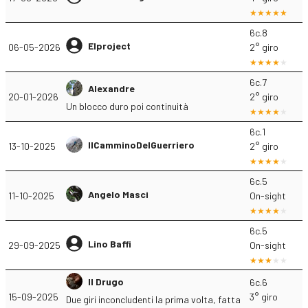
6c.8
Elproject
06-05-2026
2° giro
6c.7
Alexandre
20-01-2026
2° giro
Un blocco duro poi continuità
6c.1
IlCamminoDelGuerriero
13-10-2025
2° giro
6c.5
Angelo Masci
11-10-2025
On-sight
6c.5
Lino Baffi
29-09-2025
On-sight
Il Drugo
6c.6
15-09-2025
3° giro
Due giri inconcludenti la prima volta, fatta