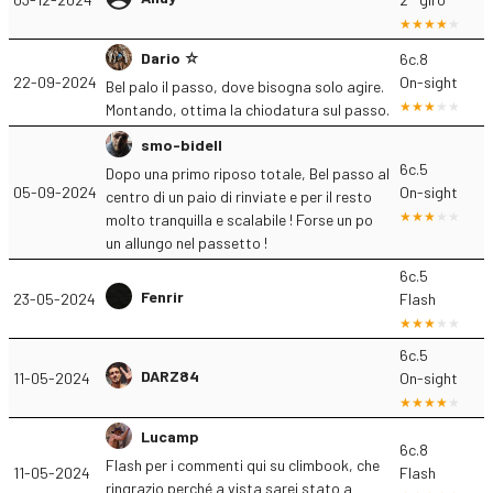
Dario ☆
6c.8
22-09-2024
On-sight
Bel palo il passo, dove bisogna solo agire.
Montando, ottima la chiodatura sul passo.
smo-bidell
6c.5
Dopo una primo riposo totale, Bel passo al
05-09-2024
On-sight
centro di un paio di rinviate e per il resto
molto tranquilla e scalabile ! Forse un po
un allungo nel passetto !
6c.5
Fenrir
23-05-2024
Flash
6c.5
DARZ84
11-05-2024
On-sight
Lucamp
6c.8
Flash per i commenti qui su climbook, che
11-05-2024
Flash
ringrazio perché a vista sarei stato a