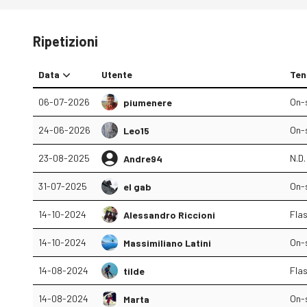
Ripetizioni
Data
Utente
Ten
06-07-2026
On-
piumenere
24-06-2026
On-
Leo15
23-08-2025
N.D.
Andre94
31-07-2025
On-
el gab
14-10-2024
Fla
Alessandro Riccioni
14-10-2024
On-
Massimiliano Latini
14-08-2024
Fla
tilde
14-08-2024
On-
Marta