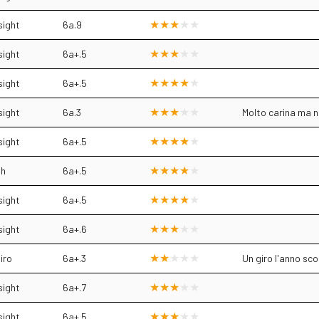
sight
6a.9
sight
6a+.5
sight
6a+.5
sight
6a.3
Molto carina ma 
sight
6a+.5
sh
6a+.5
sight
6a+.5
sight
6a+.6
iro
6a+.3
Un giro l'anno sc
sight
6a+.7
sight
6a+.5