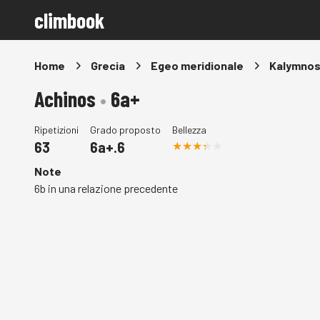
climbook
Home
Grecia
Egeo meridionale
Kalymno
Achinos
•
6a+
Ripetizioni
Grado proposto
Bellezza
63
6a+.6
Note
6b in una relazione precedente