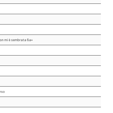
non mi è sembrata 6a+
orso