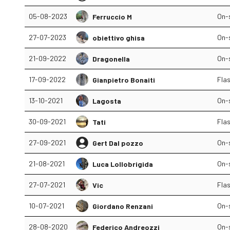
05-08-2023
On-
Ferruccio M
27-07-2023
On-
obiettivo ghisa
21-09-2022
On-
Dragonella
17-09-2022
Fla
Gianpietro Bonaiti
13-10-2021
On-
Lagosta
30-09-2021
Fla
Tati
27-09-2021
On-
Gert Dal pozzo
21-08-2021
On-
Luca Lollobrigida
27-07-2021
Fla
Vic
10-07-2021
On-
Giordano Renzani
28-08-2020
On-
Federico Andreozzi