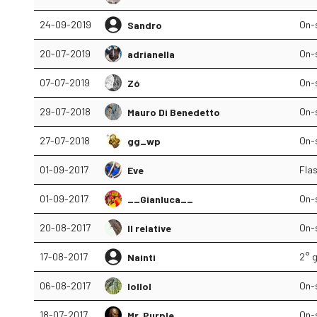
24-09-2019
On-
Sandro
20-07-2019
On-
adrianella
07-07-2019
On-
Zó
29-07-2018
On-
Mauro Di Benedetto
27-07-2018
On-
gg_wp
01-09-2017
Fla
Eve
01-09-2017
On-
__Gianluca__
20-08-2017
On-
Il relative
17-08-2017
2° g
Nainti
06-08-2017
On-
lollol
18-07-2017
On-
Mr. Purple