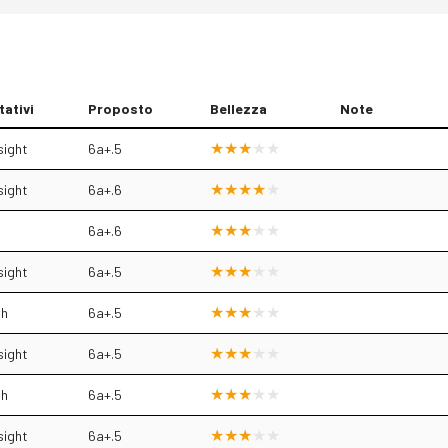
tativi
Proposto
Bellezza
Note
sight
6a+.5
sight
6a+.6
6a+.6
sight
6a+.5
sh
6a+.5
sight
6a+.5
sh
6a+.5
sight
6a+.5