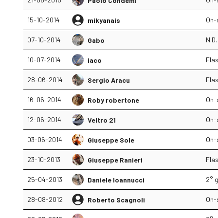
Paolo Condemi
15-10-2014
On-
mikyanais
07-10-2014
N.D.
Gabo
10-07-2014
Fla
iaco
28-06-2014
Fla
Sergio Aracu
16-06-2014
On-
Roby robertone
12-06-2014
On-
Veltro 21
03-06-2014
On-
Giuseppe Sole
23-10-2013
Fla
Giuseppe Ranieri
25-04-2013
2° g
Daniele Ioannucci
28-08-2012
On-
Roberto Scagnoli