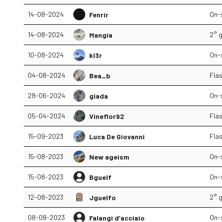
14-08-2024
On-
Fenrir
14-08-2024
2° g
Mangia
10-08-2024
On-
kl3r
04-08-2024
Fla
Bea_b
28-06-2024
On-
giada
05-04-2024
Fla
Vineflor92
15-09-2023
Fla
Luca De Giovanni
15-08-2023
On-
New ageism
15-08-2023
On-
Bguelf
12-08-2023
2° g
Jguelfo
08-08-2023
On-
Falangi d’acciaio