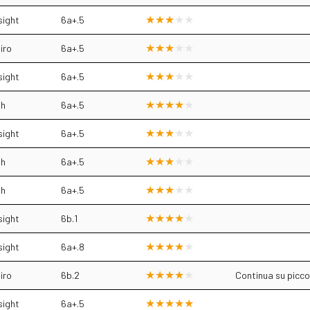
sight
6a+.5
iro
6a+.5
sight
6a+.5
sh
6a+.5
sight
6a+.5
sh
6a+.5
sh
6a+.5
sight
6b.1
sight
6a+.8
iro
6b.2
Continua su picco
sight
6a+.5