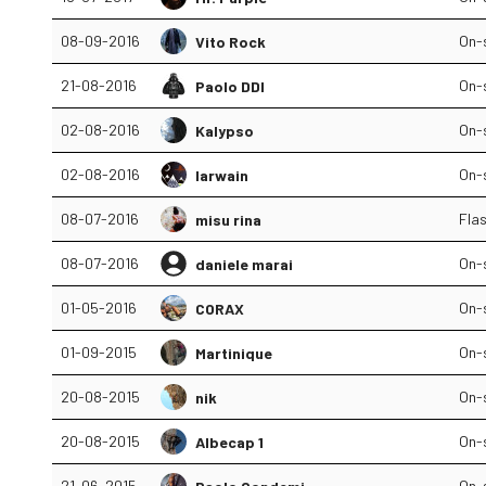
08-09-2016
On-
Vito Rock
21-08-2016
On-
Paolo DDI
02-08-2016
On-
Kalypso
02-08-2016
On-
Iarwain
08-07-2016
Fla
misu rina
08-07-2016
On-
daniele marai
01-05-2016
On-
CORAX
01-09-2015
On-
Martinique
20-08-2015
On-
nik
20-08-2015
On-
Albecap 1
21-06-2015
On-