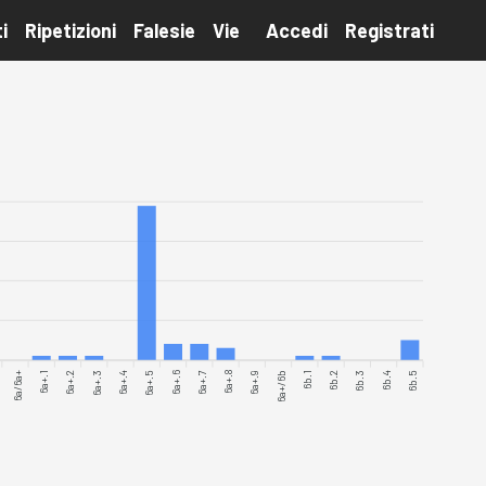
i
Ripetizioni
Falesie
Vie
Accedi
Registrati
6a/6a+
6a+.1
6a+.2
6a+.3
6a+.5
6a+.6
6a+.7
6a+.8
6a+.9
6a+/6b
6b.1
6b.2
6b.3
6b.4
6b.5
6a+.4