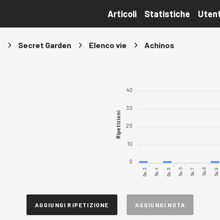
Articoli
Statistiche
Utent
s
Secret Garden
Elenco vie
Achinos
40
30
Ripetizioni
20
10
0
6a.3
6a.4
6a.5
6a.6
6a.7
6a.8
6a.9
AGGIUNGI RIPETIZIONE
AGGIUNGI NOTA