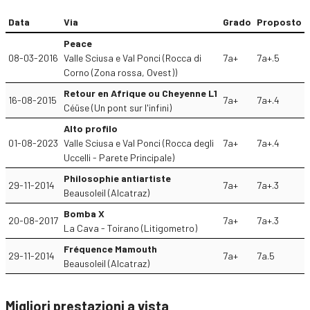
Data
Via
Grado
Proposto
Peace
08-03-2016
Valle Sciusa e Val Ponci (Rocca di
7a+
7a+.5
Corno (Zona rossa, Ovest))
Retour en Afrique ou Cheyenne L1
16-08-2015
7a+
7a+.4
Céüse (Un pont sur l'infini)
Alto profilo
01-08-2023
Valle Sciusa e Val Ponci (Rocca degli
7a+
7a+.4
Uccelli - Parete Principale)
Philosophie antiartiste
29-11-2014
7a+
7a+.3
Beausoleil (Alcatraz)
Bomba X
20-08-2017
7a+
7a+.3
La Cava - Toirano (Litigometro)
Fréquence Mamouth
29-11-2014
7a+
7a.5
Beausoleil (Alcatraz)
Migliori prestazioni a vista