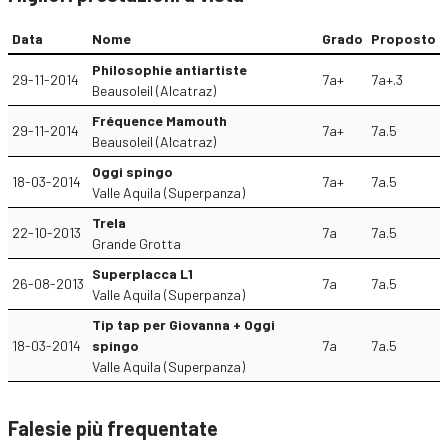
Data
Nome
Grado
Proposto
Philosophie antiartiste
29-11-2014
7a+
7a+.3
Beausoleil (Alcatraz)
Fréquence Mamouth
29-11-2014
7a+
7a.5
Beausoleil (Alcatraz)
Oggi spingo
18-03-2014
7a+
7a.5
Valle Aquila (Superpanza)
Trela
22-10-2013
7a
7a.5
Grande Grotta
Superplacca L1
26-08-2013
7a
7a.5
Valle Aquila (Superpanza)
Tip tap per Giovanna + Oggi
18-03-2014
spingo
7a
7a.5
Valle Aquila (Superpanza)
Falesie più frequentate