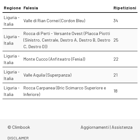
Regione
Falesia
Ripetizioni
Liguria -
Valle di Rian Cornei (Cordon Bleu)
34
Italia
Rocca di Perti - Versante Ovest (Placca Piotti
Liguria -
(Sinistro, Centrale, Destro A, Destro B, Destro
25
Italia
C, Destro D))
Liguria -
Monte Cucco (Anfiteatro (Fenia))
22
Italia
Liguria -
Valle Aquila (Superpanza)
21
Italia
Liguria -
Rocca Carpanea (Bric Scimarco Superiore e
18
Italia
Inferiore)
© Climbook
Aggiornamenti
|
Assistenza
DISCLAIMER