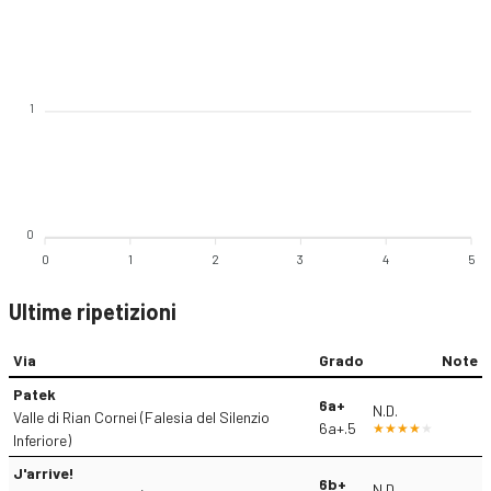
1
0
0
1
2
3
4
5
Ultime ripetizioni
Via
Grado
Note
Patek
6a+
N.D.
Valle di Rian Cornei (Falesia del Silenzio
6a+.5
Inferiore)
J'arrive!
6b+
N.D.