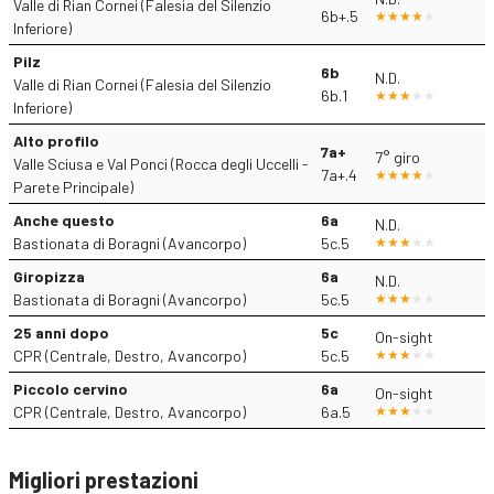
Valle di Rian Cornei (Falesia del Silenzio
6b+.5
Inferiore)
Pilz
6b
N.D.
Valle di Rian Cornei (Falesia del Silenzio
6b.1
Inferiore)
Alto profilo
7a+
7° giro
Valle Sciusa e Val Ponci (Rocca degli Uccelli -
7a+.4
Parete Principale)
Anche questo
6a
N.D.
Bastionata di Boragni (Avancorpo)
5c.5
Giropizza
6a
N.D.
Bastionata di Boragni (Avancorpo)
5c.5
25 anni dopo
5c
On-sight
CPR (Centrale, Destro, Avancorpo)
5c.5
Piccolo cervino
6a
On-sight
CPR (Centrale, Destro, Avancorpo)
6a.5
Migliori prestazioni