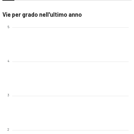
Vie per grado nell'ultimo anno
5
4
3
2