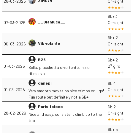
ZIMO74
28-03-2026
On-sight
6b+.3
__Gianluca__
07-03-2026
On-sight
6b+.2
Vik volante
06-03-2026
On-sight
B26
6b+.2
01-03-2026
2° giro
Bella, placchetta divertente, inizio
riflessivo
danepi
6b.4
01-03-2026
On-sight
Very smooth moves on nice crimps or jugs!
Fun route but definitely not a 6B+.
Parisitoloco
6b.2
28-02-2026
On-sight
Nice and easy, consistent climb up to the
top
6b+.5