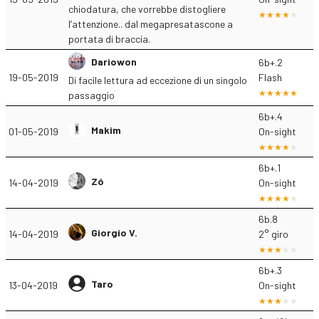
chiodatura, che vorrebbe distogliere
l’attenzione.. dal megapresatascone a
portata di braccia.
Dariowon
6b+.2
19-05-2019
Flash
Di facile lettura ad eccezione di un singolo
passaggio
6b+.4
Makim
01-05-2019
On-sight
6b+.1
Zó
14-04-2019
On-sight
6b.8
Giorgio V.
14-04-2019
2° giro
6b+.3
Taro
13-04-2019
On-sight