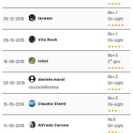
6b+.1
Iarwain
30-12-2016
On-sight
6b+.1
Vito Rock
09-10-2016
On-sight
6b+.5
lollol
16-08-2016
2° giro
6b+.2
daniele marai
03-06-2016
On-sight
roccia bellissima
6b+.3
Claudio Stenti
15-05-2016
On-sight
6b.5
Alfredo Carone
14-05-2016
On-sight