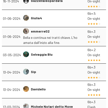
Gazzellaleopardata
16-11-2024
On-sight
6b+.5
Giulia4
01-06-2024
On-sight
emmerre02
6b+.3
01-06-2024
On-sight
Bella e continua nei tratti chiave. L'ho
amata dall'inizio alla fine.
6b+.2
Selvaggia Blu
03-05-2024
On-sight
6b+.3
Sip
13-04-2024
On-sight
6b+.3
Davidello
13-04-2024
On-sight
6b+.3
Michele Notari detto Move
17-03-2024
Flash