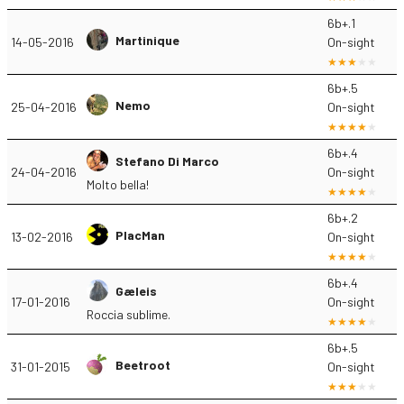
6b+.1
Martinique
14-05-2016
On-sight
6b+.5
Nemo
25-04-2016
On-sight
6b+.4
Stefano Di Marco
24-04-2016
On-sight
Molto bella!
6b+.2
PlacMan
13-02-2016
On-sight
6b+.4
Gæleis
17-01-2016
On-sight
Roccia sublime.
6b+.5
Beetroot
31-01-2015
On-sight