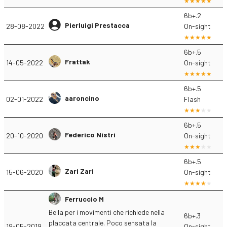
6b+.2
Pierluigi Prestacca
28-08-2022
On-sight
6b+.5
Frattak
14-05-2022
On-sight
6b+.5
aaroncino
02-01-2022
Flash
6b+.5
Federico Nistri
20-10-2020
On-sight
6b+.5
Zari Zari
15-06-2020
On-sight
Ferruccio M
Bella per i movimenti che richiede nella
6b+.3
placcata centrale. Poco sensata la
19-05-2019
On-sight