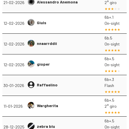
Alessandro Anemona
21-02-2026
2° giro
6b+.1
Giuls
12-02-2026
On-sight
6b.5
nnaarrddii
12-02-2026
On-sight
6b+.5
gioper
12-02-2026
On-sight
6b+.3
Raffaelino
30-01-2026
Flash
6b+.5
Wargherita
11-01-2026
2° giro
6b+.5
zebra blu
28-12-2025
On-sight