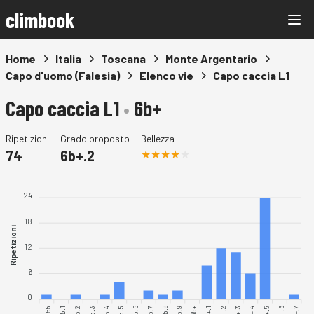
climbook
Home
Italia
Toscana
Monte Argentario
Capo d'uomo (Falesia)
Elenco vie
Capo caccia L1
Capo caccia L1
•
6b+
Ripetizioni
Grado proposto
Bellezza
74
6b+.2
24
18
Ripetizioni
12
6
0
6b.1
6b.2
6b.3
6b.5
6b.6
6b.7
6b.8
6b.9
6b+.1
6b+.2
6b+.4
6b+.6
6b+.7
6b.4