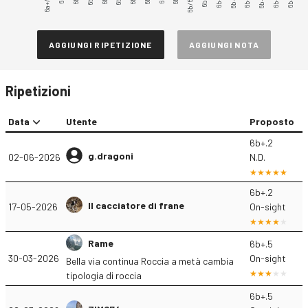
6a+/6b
6b/6b+
6b+.5
6b+.3
AGGIUNGI RIPETIZIONE
AGGIUNGI NOTA
Ripetizioni
Data
Utente
Proposto
6b+.2
g.dragoni
02-06-2026
N.D.
6b+.2
Il cacciatore di frane
17-05-2026
On-sight
Rame
6b+.5
30-03-2026
On-sight
Bella via continua Roccia a metà cambia
tipologia di roccia
6b+.5