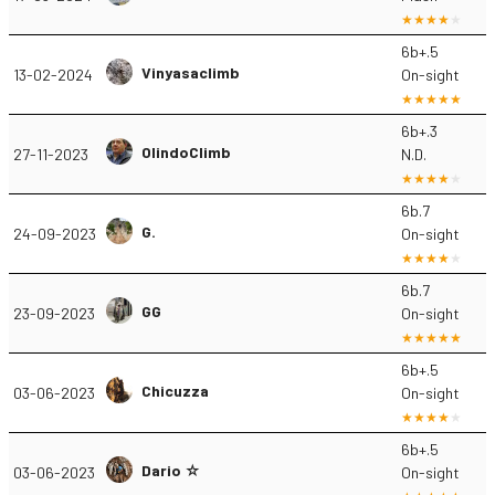
6b+.5
Vinyasaclimb
13-02-2024
On-sight
6b+.3
OlindoClimb
27-11-2023
N.D.
6b.7
G.
24-09-2023
On-sight
6b.7
GG
23-09-2023
On-sight
6b+.5
Chicuzza
03-06-2023
On-sight
6b+.5
Dario ☆
03-06-2023
On-sight