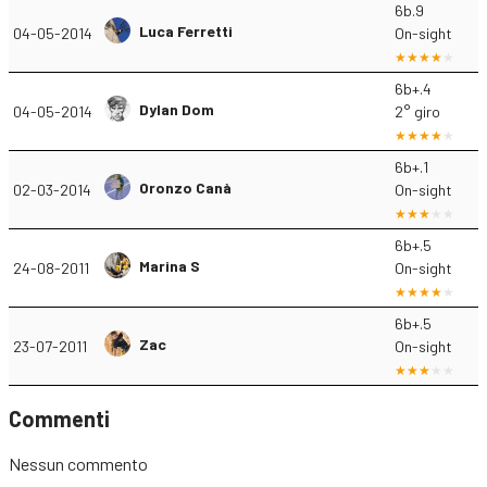
6b.9
Luca Ferretti
04-05-2014
On-sight
6b+.4
Dylan Dom
04-05-2014
2° giro
6b+.1
Oronzo Canà
02-03-2014
On-sight
6b+.5
Marina S
24-08-2011
On-sight
6b+.5
Zac
23-07-2011
On-sight
Commenti
Nessun commento