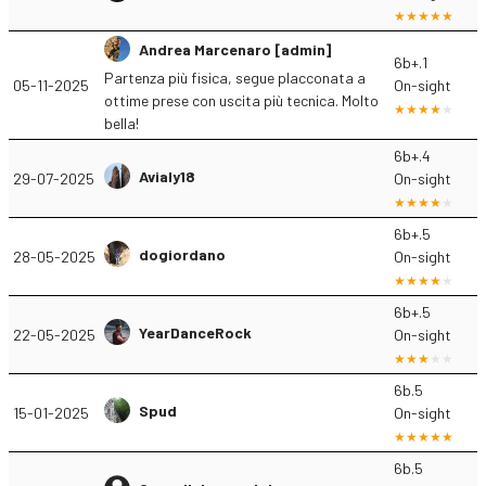
Andrea Marcenaro [admin]
6b+.1
Partenza più fisica, segue placconata a
05-11-2025
On-sight
ottime prese con uscita più tecnica. Molto
bella!
6b+.4
Avialy18
29-07-2025
On-sight
6b+.5
dogiordano
28-05-2025
On-sight
6b+.5
YearDanceRock
22-05-2025
On-sight
6b.5
Spud
15-01-2025
On-sight
6b.5