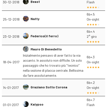
Beast
30-12-2018
Flash
6b+.5
Natty
25-12-2018
On-sight
6b+.4
Federico(il ferro)
23-12-2018
2° giro
Mauro Di Benedetto
Inizialmente pensavo di aver fatto la via
6b+.3
accanto. In assoluto non difficile. Un solo
18-04-2017
On-sight
passaggio che ho trovato più "tecnico"
nella sezione di placca centrale. Bellissima
da fare assolutamente.
6b+.2
Graziano Sotto Corona
14-01-2017
On-sight
6b+.7
Kalypso
01-01-2017
Flash