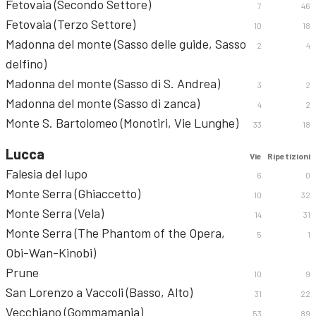
Fetovaia (Secondo Settore)
7
46
Fetovaia (Terzo Settore)
10
18
Madonna del monte (Sasso delle guide, Sasso
2
4
delfino)
Madonna del monte (Sasso di S. Andrea)
3
2
Madonna del monte (Sasso di zanca)
4
2
Monte S. Bartolomeo (Monotiri, Vie Lunghe)
33
18
Lucca
Vie
Ripetizioni
Falesia del lupo
6
0
Monte Serra (Ghiaccetto)
10
32
Monte Serra (Vela)
14
31
Monte Serra (The Phantom of the Opera,
5
1
Obi-Wan-Kinobi)
Prune
10
9
San Lorenzo a Vaccoli (Basso, Alto)
31
22
Vecchiano (Gommamania)
53
89