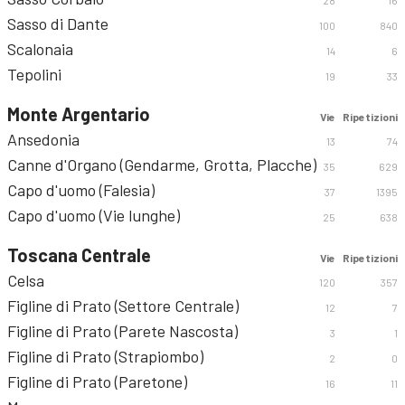
28
16
Sasso di Dante
100
840
Scalonaia
14
6
Tepolini
19
33
Monte Argentario
Vie
Ripetizioni
Ansedonia
13
74
Canne d'Organo (Gendarme, Grotta, Placche)
35
629
Capo d'uomo (Falesia)
37
1395
Capo d'uomo (Vie lunghe)
25
638
Toscana Centrale
Vie
Ripetizioni
Celsa
120
357
Figline di Prato (Settore Centrale)
12
7
Figline di Prato (Parete Nascosta)
3
1
Figline di Prato (Strapiombo)
2
0
Figline di Prato (Paretone)
16
11