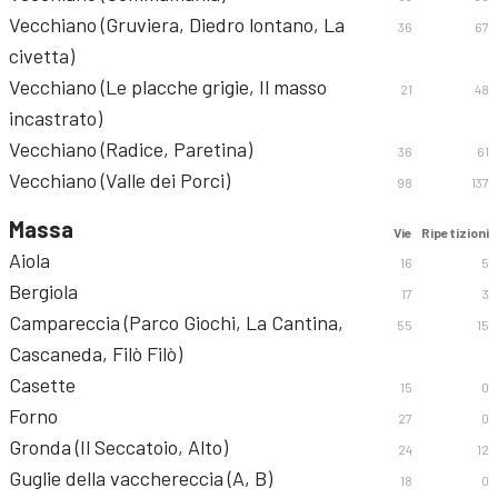
Vecchiano (Gruviera, Diedro lontano, La
36
67
civetta)
Vecchiano (Le placche grigie, Il masso
21
48
incastrato)
Vecchiano (Radice, Paretina)
36
61
Vecchiano (Valle dei Porci)
98
137
Massa
Vie
Ripetizioni
Aiola
16
5
Bergiola
17
3
Campareccia (Parco Giochi, La Cantina,
55
15
Cascaneda, Filò Filò)
Casette
15
0
Forno
27
0
Gronda (Il Seccatoio, Alto)
24
12
Guglie della vacchereccia (A, B)
18
0