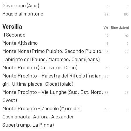
Gavorrano (Asia)
3
0
Poggio al montone
29
163
Versilia
Vie
Ripetizioni
Il Secondo
16
43
Monte Altissimo
8
0
Monte Nona (Primo Pulpito, Secondo Pulpito,
46
22
Labirinto del Fauno, Marameo, Calamijeans)
Monte Procinto (Cattiverie, Circo)
31
12
Monte Procinto - Palestra del Rifugio (Indian
26
3
girl, Ultima placca, Giocattolaio)
Monte Procinto - Vie Lunghe (Sud, Est, Nord,
88
26
Ovest)
Monte Procinto - Zoccolo (Muro del
36
6
Cosmonauta, Aurora, Alexander
Supertrump, La Pinna)