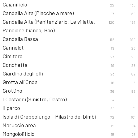
Caianificio
22
130
Candalla Alta (Placche a mare)
17
89
Candalla Alta (Penitenziario, Le villette,
120
157
Pancione bianco, Bao)
Candalla Bassa
112
199
Cannelot
19
25
Cimitero
27
20
Conchetta
19
25
Giardino degli elfi
23
62
Grotta all'Onda
16
8
Grottino
36
85
I Castagni (Sinistro, Destro)
14
0
Il parco
24
11
Isola di Greppolungo - Pilastro dei bimbi
72
101
Maruccio area
12
14
Mongololificio
15
23