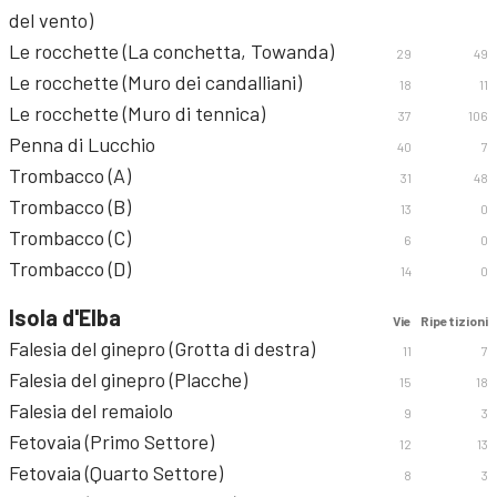
del vento)
Le rocchette (La conchetta, Towanda)
29
49
Le rocchette (Muro dei candalliani)
18
11
Le rocchette (Muro di tennica)
37
106
Penna di Lucchio
40
7
Trombacco (A)
31
48
Trombacco (B)
13
0
Trombacco (C)
6
0
Trombacco (D)
14
0
Isola d'Elba
Vie
Ripetizioni
Falesia del ginepro (Grotta di destra)
11
7
Falesia del ginepro (Placche)
15
18
Falesia del remaiolo
9
3
Fetovaia (Primo Settore)
12
13
Fetovaia (Quarto Settore)
8
3