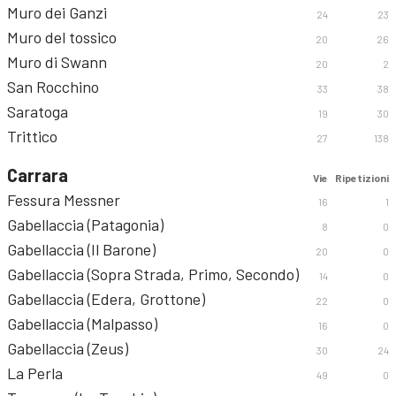
Muro dei Ganzi
24
23
Muro del tossico
20
26
Muro di Swann
20
2
San Rocchino
33
38
Saratoga
19
30
Trittico
27
138
Carrara
Vie
Ripetizioni
Fessura Messner
16
1
Gabellaccia (Patagonia)
8
0
Gabellaccia (Il Barone)
20
0
Gabellaccia (Sopra Strada, Primo, Secondo)
14
0
Gabellaccia (Edera, Grottone)
22
0
Gabellaccia (Malpasso)
16
0
Gabellaccia (Zeus)
30
24
La Perla
49
0