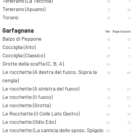
Tenerano (La Tecchia)
43
7
Tenerano (Apuano)
11
15
Torano
18
0
Garfagnana
Vie
Ripetizioni
Balzo di Peppone
15
21
Cocciglia (Alto)
5
0
Cocciglia (Classico)
38
0
Grotte della scaffa (C, B, A)
24
1
Le rocchette (A destra del fuoco, Sopra la
19
46
cengia)
Le rocchette (A sinistra del fuoco)
21
27
Le rocchette (Il fuoco)
14
32
Le rocchette (Grotta)
8
0
Le Rocchette (Il Colle Lato Destro)
23
61
Le rocchette (Odio Edo)
22
21
Le rocchette (La camicia dello sposo, Spigolo
20
1