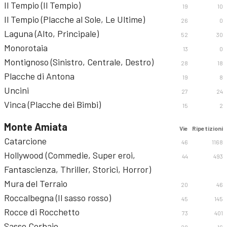
Il Tempio (Il Tempio)
19
10
Il Tempio (Placche al Sole, Le Ultime)
26
0
Laguna (Alto, Principale)
52
30
Monorotaia
13
0
Montignoso (Sinistro, Centrale, Destro)
28
18
Placche di Antona
19
8
Uncini
27
24
Vinca (Placche dei Bimbi)
15
2
Monte Amiata
Vie
Ripetizioni
Catarcione
46
1168
Hollywood (Commedie, Super eroi,
44
493
Fantascienza, Thriller, Storici, Horror)
Mura del Terraio
20
46
Roccalbegna (Il sasso rosso)
45
145
Rocce di Rocchetto
73
401
Sasso Corbaio