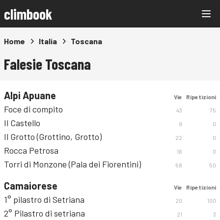
climbook
Home
Italia
Toscana
Falesie Toscana
Alpi Apuane
Vie
Ripetizioni
Foce di compito
43
75
Il Castello
9
0
Il Grotto (Grottino, Grotto)
22
0
Rocca Petrosa
16
0
Torri di Monzone (Pala dei Fiorentini)
58
50
Camaiorese
Vie
Ripetizioni
1° pilastro di Setriana
20
100
2° Pilastro di setriana
21
3