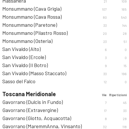
Massanera
21
109
Monsummano (Cava Grigia)
107
165
Monsummano (Cava Rossa)
80
540
Monsummano (Paretone)
33
144
Monsummano (Pilastro Rosso)
20
28
Monsummano (Osteria)
23
51
San Vivaldo (Alto)
6
0
San Vivaldo (Ercole)
3
0
San Vivaldo (Il Botro)
9
15
San Vivaldo (Masso Staccato)
33
196
Sasso del Falco
12
0
Toscana Meridionale
Vie
Ripetizioni
Gavorrano (Dulcis in Fundo)
7
45
Gavorrano (Extravergine)
17
33
Gavorrano (Giotto, Acquacotta)
8
28
Gavorrano (MaremmAnna, Vinsanto)
32
118