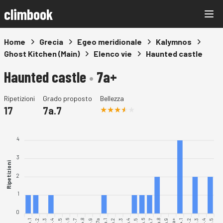
climbook
Home
Grecia
Egeo meridionale
Kalymnos
Ghost Kitchen (Main)
Elenco vie
Haunted castle
Haunted castle
•
7a+
Ripetizioni
Grado proposto
Bellezza
17
7a.7
4
3
Ripetizioni
2
1
0
7a.1
7a.2
7a.4
7a.5
7a.6
7a.7
7a.8
7a.9
7a.3