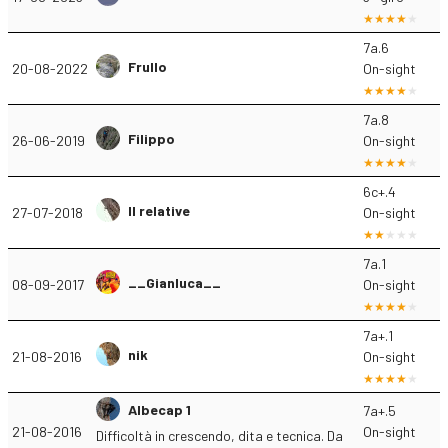
7a.6
Frullo
20-08-2022
On-sight
7a.8
Filippo
26-06-2019
On-sight
6c+.4
Il relative
27-07-2018
On-sight
7a.1
__Gianluca__
08-09-2017
On-sight
7a+.1
nik
21-08-2016
On-sight
Albecap 1
7a+.5
21-08-2016
On-sight
Difficoltà in crescendo, dita e tecnica. Da