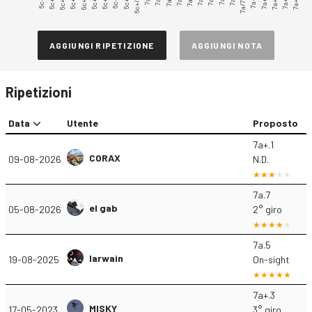
6c+.1
6c+.2
6c+.3
6c+.4
6c+.5
6c+.6
6c+.7
6c+.8
6c+.9
6c+/7a
7a/7a+
7a+.1
7a+.2
7a+.3
7a+.4
7a+.5
AGGIUNGI RIPETIZIONE
AGGIUNGI NOTA
Ripetizioni
Data
Utente
Proposto
7a+.1
CORAX
09-08-2026
N.D.
7a.7
el gab
05-08-2026
2° giro
7a.5
Iarwain
19-08-2025
On-sight
7a+.3
MISKY
17-05-2023
3° giro