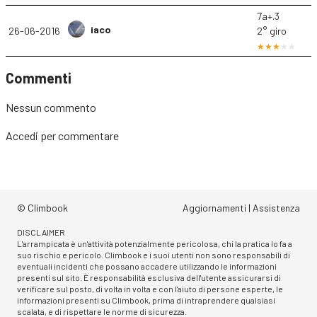
7a+.3
iaco
26-06-2016
2° giro
Commenti
Nessun commento
Accedi
per commentare
© Climbook
Aggiornamenti
|
Assistenza
DISCLAIMER
L'arrampicata è un'attività potenzialmente pericolosa, chi la pratica lo fa a
suo rischio e pericolo. Climbook e i suoi utenti non sono responsabili di
eventuali incidenti che possano accadere utilizzando le informazioni
presenti sul sito. È responsabilità esclusiva dell'utente assicurarsi di
verificare sul posto, di volta in volta e con l'aiuto di persone esperte, le
informazioni presenti su Climbook, prima di intraprendere qualsiasi
scalata, e di rispettare le norme di sicurezza.