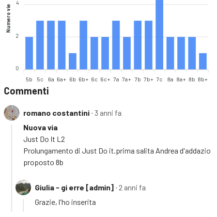
4
Numero vie
2
0
5b
5c
6a
6a+
6b
6b+
6c
6c+
7a
7a+
7b
7b+
7c
8a
8a+
8b
8b+
Commenti
romano costantini
∙ 3 anni fa
Nuova via
Just Do It L2
Prolungamento di Just Do it.prima salita Andrea d'addazio
proposto 8b
Giulia - gi erre [admin]
∙ 2 anni fa
Grazie, l'ho inserita