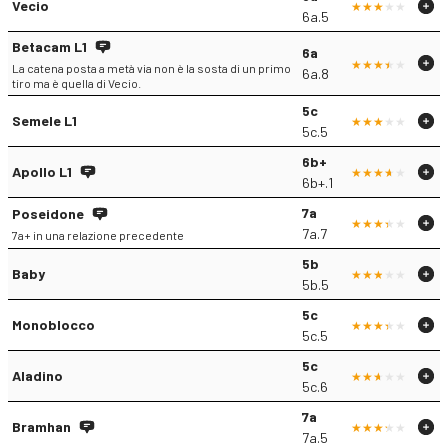
Vecio
6a.5
Betacam L1
6a
La catena posta a metà via non è la sosta di un primo
6a.8
tiro ma è quella di Vecio.
5c
Semele L1
5c.5
6b+
Apollo L1
6b+.1
7a
Poseidone
7a.7
7a+ in una relazione precedente
5b
Baby
5b.5
5c
Monoblocco
5c.5
5c
Aladino
5c.6
7a
Bramhan
7a.5