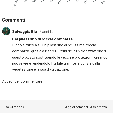
Progetto
5b
5c
6a
6b
6c
7a
7b+
7c
8a+
6b+
Commenti
Selvaggia Blu
∙ 2 anni fa
Bel pilastrino di roccia compatta
Piccola fslesia su un pilastrino di bellissima roccia
compatta; grazie a Mario Bultrini della rivalorizzazione di
questo posto sostituendo le vecchie protezioni, creando
nuove vie e rendendolo fruibile tramite la pulizia dalla
vegetazione e la sua divulgazione.
Accedi
per commentare
© Climbook
Aggiornamenti
|
Assistenza