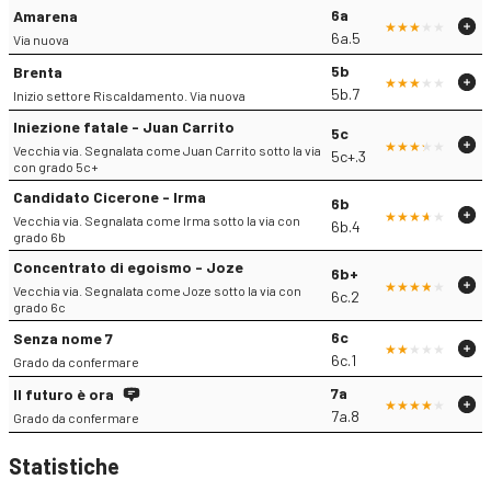
6a
Amarena
6a.5
Via nuova
5b
Brenta
5b.7
Inizio settore Riscaldamento. Via nuova
Iniezione fatale - Juan Carrito
5c
Vecchia via. Segnalata come Juan Carrito sotto la via
5c+.3
con grado 5c+
Candidato Cicerone - Irma
6b
Vecchia via. Segnalata come Irma sotto la via con
6b.4
grado 6b
Concentrato di egoismo - Joze
6b+
Vecchia via. Segnalata come Joze sotto la via con
6c.2
grado 6c
6c
Senza nome 7
6c.1
Grado da confermare
7a
Il futuro è ora
7a.8
Grado da confermare
Statistiche