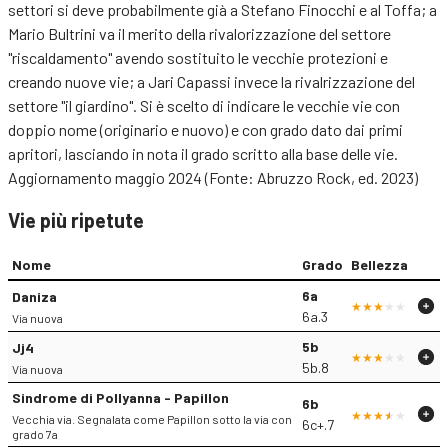
settori si deve probabilmente già a Stefano Finocchi e al Toffa; a
Mario Bultrini va il merito della rivalorizzazione del settore
"riscaldamento" avendo sostituito le vecchie protezioni e
creando nuove vie; a Jari Capassi invece la rivalrizzazione del
settore "il giardino". Si è scelto di indicare le vecchie vie con
doppio nome (originario e nuovo) e con grado dato dai primi
apritori, lasciando in nota il grado scritto alla base delle vie.
Aggiornamento maggio 2024 (Fonte: Abruzzo Rock, ed. 2023)
Vie più ripetute
Nome
Grado
Bellezza
6a
Daniza
6a.3
Via nuova
5b
Jj4
5b.8
Via nuova
Sindrome di Pollyanna - Papillon
6b
Vecchia via. Segnalata come Papillon sotto la via con
6c+.7
grado 7a