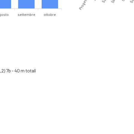
Progetto
gosto
settembre
ottobre
) 7b - 40 m totali