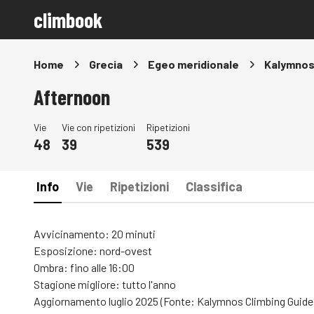
climbook
Home
Grecia
Egeo meridionale
Kalymno
Afternoon
Vie
Vie con ripetizioni
Ripetizioni
48
39
539
Info
Vie
Ripetizioni
Classifica
Avvicinamento: 20 minuti
Esposizione: nord-ovest
Ombra: fino alle 16:00
Stagione migliore: tutto l'anno
Aggiornamento luglio 2025 (Fonte: Kalymnos Climbing Guide 