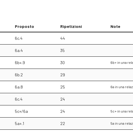
Proposto
Ripetizioni
Note
6c.4
44
6a.4
35
6b+.9
30
6b+ in una re
6b.2
29
6a.8
25
6a in una rel
6c.4
24
5c+/6a
24
5c+ in una re
5a+.1
22
5a in una rel