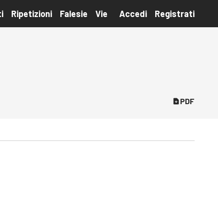
i
Ripetizioni
Falesie
Vie
Accedi
Registrati
PDF