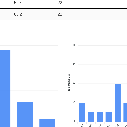
5c.5
22
6b.2
22
8
6
Numero vie
4
2
0
5a+
5b+
5c
4c
5c