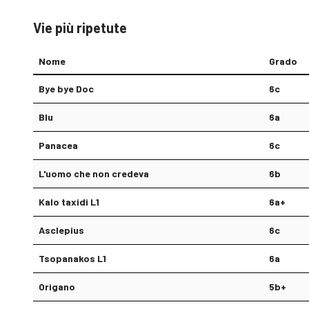
Vie più ripetute
Nome
Grado
Bye bye Doc
6c
Blu
6a
Panacea
6c
L'uomo che non credeva
6b
Kalo taxidi L1
6a+
Asclepius
6c
Tsopanakos L1
6a
Origano
5b+