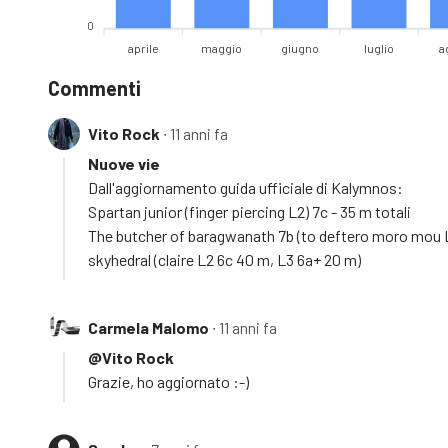
0
aprile
maggio
giugno
luglio
a
Commenti
Vito Rock
∙ 11 anni fa
Nuove vie
Dall'aggiornamento guida ufficiale di Kalymnos:
Spartan junior (finger piercing L2) 7c - 35 m totali
The butcher of baragwanath 7b (to deftero moro mou L2
skyhedral (claire L2 6c 40 m, L3 6a+ 20 m)
Carmela Malomo
∙ 11 anni fa
@Vito Rock
Grazie, ho aggiornato :-)