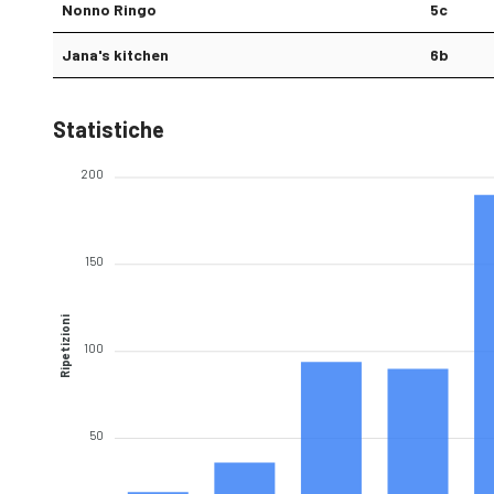
Nonno Ringo
5c
Jana's kitchen
6b
Statistiche
200
150
Ripetizioni
100
50