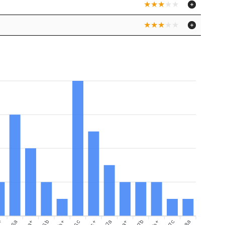
+
6a
6b
6b+
6c+
7a
7b
7b+
8a
6a+
6c
7a+
7c