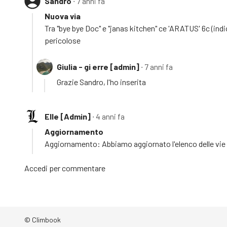
Sandro
∙ 7 anni fa
Nuova via
Tra "bye bye Doc" e "janas kitchen" ce 'ARATUS' 6c (indi
pericolose
Giulia - gi erre [admin]
∙ 7 anni fa
Grazie Sandro, l'ho inserita
Elle [Admin]
∙ 4 anni fa
Aggiornamento
Aggiornamento: Abbiamo aggiornato l'elenco delle vie e
Accedi
per commentare
© Climbook