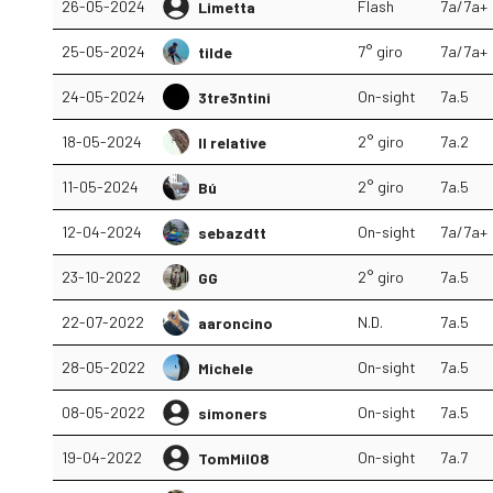
26-05-2024
Flash
7a/7a+
Limetta
25-05-2024
7° giro
7a/7a+
tilde
24-05-2024
On-sight
7a.5
3tre3ntini
18-05-2024
2° giro
7a.2
Il relative
11-05-2024
2° giro
7a.5
Bú
12-04-2024
On-sight
7a/7a+
sebazdtt
23-10-2022
2° giro
7a.5
GG
22-07-2022
N.D.
7a.5
aaroncino
28-05-2022
On-sight
7a.5
Michele
08-05-2022
On-sight
7a.5
simoners
19-04-2022
On-sight
7a.7
TomMil08