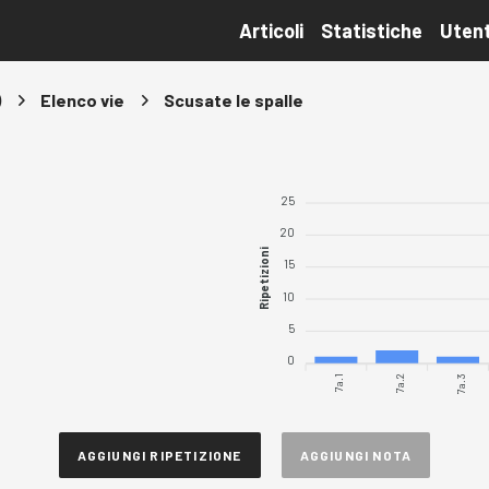
Articoli
Statistiche
Utent
)
Elenco vie
Scusate le spalle
25
20
Ripetizioni
15
10
5
0
7a.1
7a.2
7a.3
AGGIUNGI RIPETIZIONE
AGGIUNGI NOTA