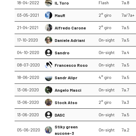
18-04-2022
Flash
7a.8
IL Toro
03-05-2021
2° giro
7a/7a+
MauR
21-04-2021
2° giro
7a.5
Alfredo Carone
17-10-2020
On-sight
7a.5
Daniele Adriani
04-10-2020
On-sight
7a.4
Sandro
08-07-2020
On-sight
7a.5
Francesco Roso
18-06-2020
4° giro
7a.5
Sandr Alipr
13-06-2020
On-sight
7a.7
Angelo Masci
13-06-2020
2° giro
7a.3
Stock Atso
13-06-2020
On-sight
7a.5
DASC
Stiky green
05-06-2020
On-sight
7a.2
aucone-3