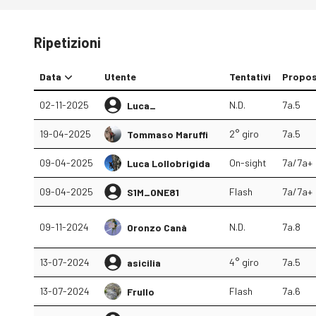
Ripetizioni
Data
Utente
Tentativi
Propo
02-11-2025
N.D.
7a.5
Luca_
19-04-2025
2° giro
7a.5
Tommaso Maruffi
09-04-2025
On-sight
7a/7a+
Luca Lollobrigida
09-04-2025
Flash
7a/7a+
S1M_ONE81
09-11-2024
N.D.
7a.8
Oronzo Canà
13-07-2024
4° giro
7a.5
asicilia
13-07-2024
Flash
7a.6
Frullo