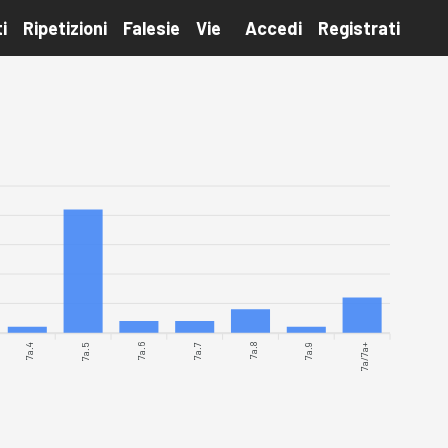
i
Ripetizioni
Falesie
Vie
Accedi
Registrati
7a.4
7a.5
7a.6
7a.7
7a.9
7a/7a+
7a.8