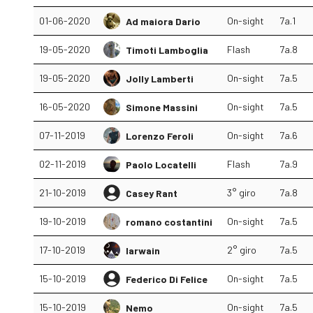
01-06-2020
On-sight
7a.1
Ad maiora Dario
19-05-2020
Flash
7a.8
Timoti Lamboglia
19-05-2020
On-sight
7a.5
Jolly Lamberti
16-05-2020
On-sight
7a.5
Simone Massini
07-11-2019
On-sight
7a.6
Lorenzo Feroli
02-11-2019
Flash
7a.9
Paolo Locatelli
21-10-2019
3° giro
7a.8
Casey Rant
19-10-2019
On-sight
7a.5
romano costantini
17-10-2019
2° giro
7a.5
Iarwain
15-10-2019
On-sight
7a.5
Federico Di Felice
15-10-2019
On-sight
7a.5
Nemo