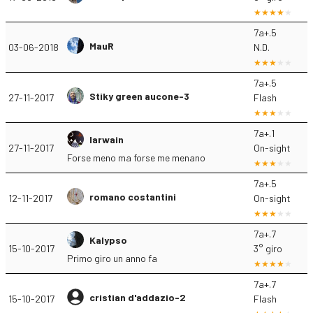
7a+.5
MauR
03-06-2018
N.D.
7a+.5
Stiky green aucone-3
27-11-2017
Flash
7a+.1
Iarwain
27-11-2017
On-sight
Forse meno ma forse me menano
7a+.5
romano costantini
12-11-2017
On-sight
7a+.7
Kalypso
15-10-2017
3° giro
Primo giro un anno fa
7a+.7
cristian d'addazio-2
15-10-2017
Flash