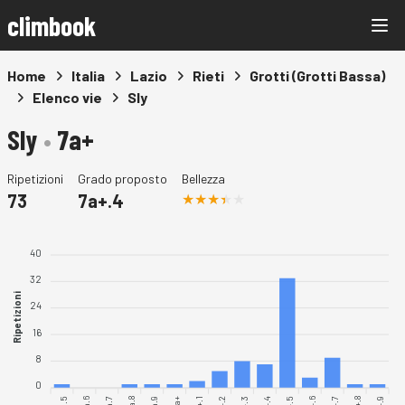
climbook
Home
Italia
Lazio
Rieti
Grotti (Grotti Bassa)
Elenco vie
Sly
Sly
•
7a+
Ripetizioni
Grado proposto
Bellezza
73
7a+.4
40
32
Ripetizioni
24
16
8
0
7a.5
7a.6
7a.7
7a.8
7a.9