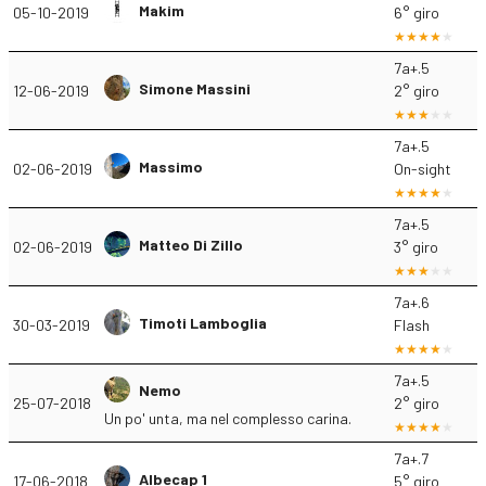
Makim
05-10-2019
6° giro
7a+.5
Simone Massini
12-06-2019
2° giro
7a+.5
Massimo
02-06-2019
On-sight
7a+.5
Matteo Di Zillo
02-06-2019
3° giro
7a+.6
Timoti Lamboglia
30-03-2019
Flash
7a+.5
Nemo
25-07-2018
2° giro
Un po' unta, ma nel complesso carina.
7a+.7
Albecap 1
17-06-2018
5° giro