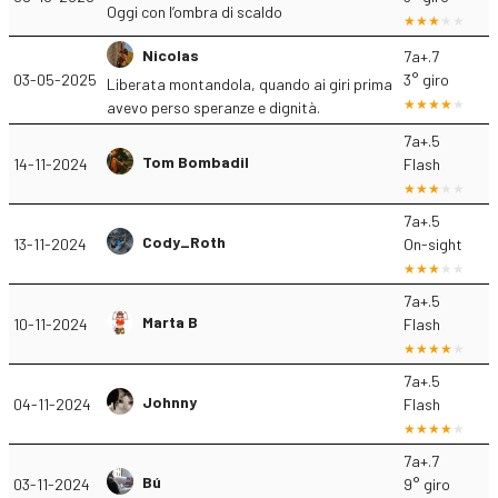
Oggi con l’ombra di scaldo
Nicolas
7a+.7
03-05-2025
3° giro
Liberata montandola, quando ai giri prima
avevo perso speranze e dignità.
7a+.5
Tom Bombadil
14-11-2024
Flash
7a+.5
Cody_Roth
13-11-2024
On-sight
7a+.5
Marta B
10-11-2024
Flash
7a+.5
Johnny
04-11-2024
Flash
7a+.7
Bú
03-11-2024
9° giro