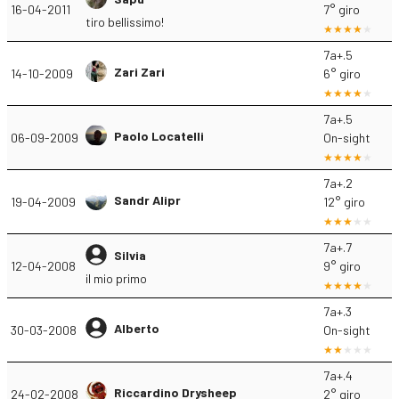
16-04-2011
7° giro
tiro bellissimo!
7a+.5
Zari Zari
14-10-2009
6° giro
7a+.5
Paolo Locatelli
06-09-2009
On-sight
7a+.2
Sandr Alipr
19-04-2009
12° giro
7a+.7
Silvia
12-04-2008
9° giro
il mio primo
7a+.3
Alberto
30-03-2008
On-sight
7a+.4
Riccardino Drysheep
24-02-2008
2° giro