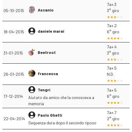
7a+.3
Ascanio
05-10-2015
3° giro
7a+.2
daniele marai
18-04-2015
6° giro
7a+.4
Beetroot
31-01-2015
3° giro
7a+.5
francesca
26-01-2015
N.D.
Tengri
7a+.5
17-12-2014
6° giro
Aiutato da amico che la conosceva a
memoria
7a+.7
Paolo Ghetti
22-04-2014
2° giro
Sequenza dura dopo il secondo riposo