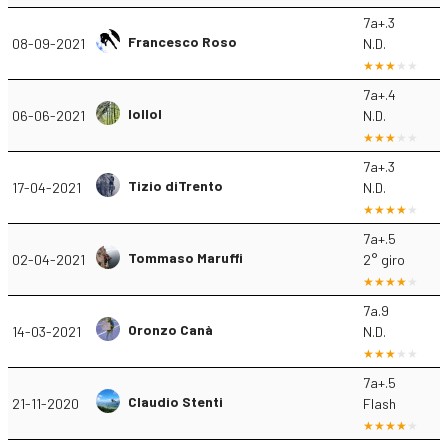
7a+.3
Francesco Roso
08-09-2021
N.D.
7a+.4
lollol
06-06-2021
N.D.
7a+.3
Tizio diTrento
17-04-2021
N.D.
7a+.5
Tommaso Maruffi
02-04-2021
2° giro
7a.9
Oronzo Canà
14-03-2021
N.D.
7a+.5
Claudio Stenti
21-11-2020
Flash