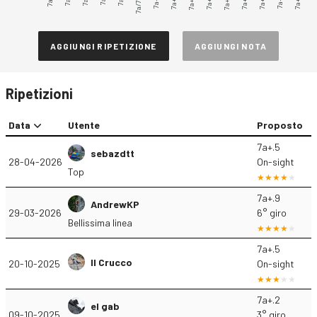
7a/7a+
7a+.1
7a+.3
7a+.4
7a+.5
7a+.6
7a+.7
7a+.8
7a+.9
7a+.2
AGGIUNGI RIPETIZIONE
AGGIUNGI NOTA
Ripetizioni
Data
Utente
Proposto
7a+.5
sebazdtt
28-04-2026
On-sight
Top
7a+.9
AndrewKP
29-03-2026
6° giro
Bellissima linea
7a+.5
Il Crucco
20-10-2025
On-sight
7a+.2
el gab
09-10-2025
3° giro