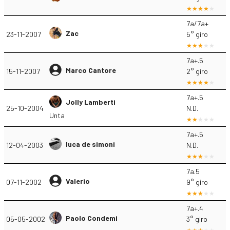
7a/7a+
Zac
23-11-2007
5° giro
7a+.5
Marco Cantore
15-11-2007
2° giro
7a+.5
Jolly Lamberti
25-10-2004
N.D.
Unta
7a+.5
luca de simoni
12-04-2003
N.D.
7a.5
Valerio
07-11-2002
9° giro
7a+.4
Paolo Condemi
05-05-2002
3° giro