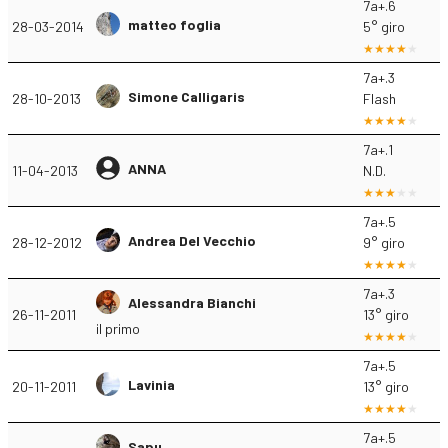
7a+.6
matteo foglia
28-03-2014
5° giro
7a+.3
Simone Calligaris
28-10-2013
Flash
7a+.1
ANNA
11-04-2013
N.D.
7a+.5
Andrea Del Vecchio
28-12-2012
9° giro
7a+.3
Alessandra Bianchi
26-11-2011
13° giro
il primo
7a+.5
Lavinia
20-11-2011
13° giro
7a+.5
Sapu