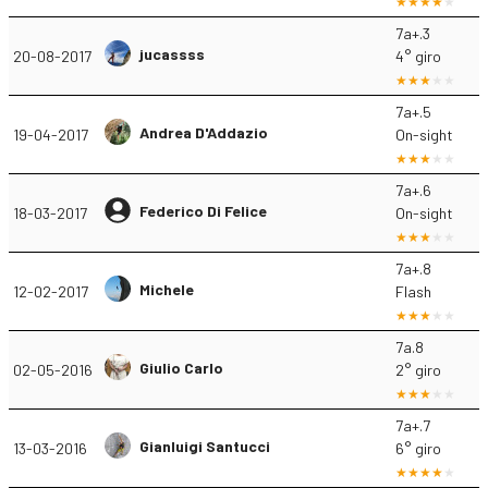
7a+.3
jucassss
20-08-2017
4° giro
7a+.5
Andrea D'Addazio
19-04-2017
On-sight
7a+.6
Federico Di Felice
18-03-2017
On-sight
7a+.8
Michele
12-02-2017
Flash
7a.8
Giulio Carlo
02-05-2016
2° giro
7a+.7
Gianluigi Santucci
13-03-2016
6° giro