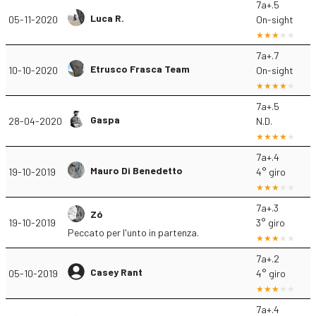
7a+.5
Luca R.
05-11-2020
On-sight
7a+.7
Etrusco Frasca Team
10-10-2020
On-sight
7a+.5
Gaspa
28-04-2020
N.D.
7a+.4
Mauro Di Benedetto
19-10-2019
4° giro
7a+.3
Zó
19-10-2019
3° giro
Peccato per l'unto in partenza.
7a+.2
Casey Rant
05-10-2019
4° giro
7a+.4