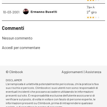
7a+.4
Ermanno Busetti
10-03-2001
2° giro
Commenti
Nessun commento
Accedi
per commentare
© Climbook
Aggiornamenti
|
Assistenza
DISCLAIMER
L'arrampicata è un'attività potenzialmente pericolosa, chi la pratica lo fa a
suo rischio e pericolo. Climbook e i suoi utenti non sono responsabili di
eventuali incidenti che possano accadere utilizzando le informazioni
presenti sul sito. È responsabilità esclusiva dell'utente assicurarsi di
verificare sul posto, di volta in volta e con l'aiuto di persone esperte, le
informazioni presenti su Climbook, prima di intraprendere qualsiasi
scalata, e di rispettare le norme di sicurezza.