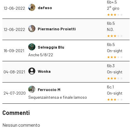
6b+.5
dafaso
12-06-2022
2° giro
6b.5
Piermarino Proietti
12-06-2022
N.D.
6b.5
Selvaggia Blu
16-09-2021
On-sight
Anche 5/8/22
6b.3
Wonka
04-08-2021
On-sight
6c.1
Ferruccio M
24-07-2020
On-sight
Sequenzaintensa e finale lamoso
Commenti
Nessun commento