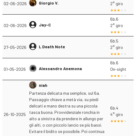
Giorgio V.
02-06-2026
2° giro
6b.6
Jay-C
02-06-2026
2° giro
6b.5
L Death Note
27-05-2026
2° giro
6b.6
Alessandro Anemona
01-05-2026
On-sight
niah
Partenza delicata ma semplice, sul 6a.
Passaggio chiave a metà via, su piedi
delicati e mano destra su una piccola
6b.4
tasca buona. Provvidenziale ronchia in
26-10-2025
4° giro
alto a sinistra da prendere in allungo per
gli alti, o con piccolo lancio se più bassi.
Evitare il bidito se possibile. Poi continua