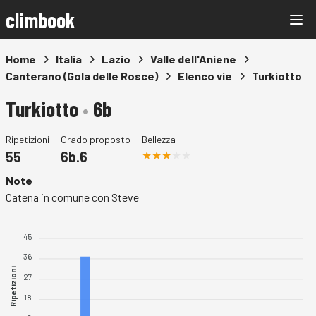
climbook
Home
Italia
Lazio
Valle dell'Aniene
Canterano (Gola delle Rosce)
Elenco vie
Turkiotto
Turkiotto
•
6b
Ripetizioni
Grado proposto
Bellezza
55
6b.6
Note
Catena in comune con Steve
45
36
Ripetizioni
27
18