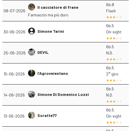
6b.8
Il cacciatore di frane
08-07-2026
Flash
Farinaccio ma più duro
6b.5
Simone Tarini
30-06-2026
On-sight
6b.5
DEVIL
25-06-2026
N.D.
6b.5
l’Agroveientano
15-06-2026
2° giro
6b.5
Simone Di Domenico Lozzi
14-06-2026
N.D.
6b.5
Soratte77
13-06-2026
On-sight
6b.5