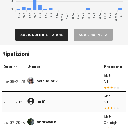
9
0
6b.2
6b.3
6b.4
6b.5
6b.6
6b.7
6b.8
6b.9
6b/6b+
6b+.1
6b+.2
6b+.3
6b+.4
6b+.5
6b+.6
6b+.7
6b+.8
6b+.9
6b+/6c
6c.1
AGGIUNGI RIPETIZIONE
AGGIUNGI NOTA
Ripetizioni
Data
Utente
Proposto
6b.5
sclaudio87
05-08-2026
N.D.
6b.5
jurif
27-07-2026
N.D.
6b.5
AndrewKP
25-07-2026
On-sight