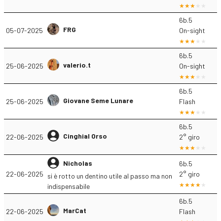
6b.5
FRG
05-07-2025
On-sight
6b.5
valerio.t
25-06-2025
On-sight
6b.5
Giovane Seme Lunare
25-06-2025
Flash
6b.5
Cinghial Orso
22-06-2025
2° giro
Nicholas
6b.5
22-06-2025
2° giro
si è rotto un dentino utile al passo ma non
indispensabile
6b.5
MarCat
22-06-2025
Flash