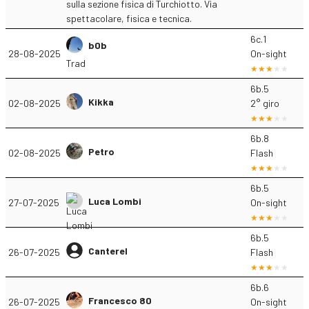
sulla sezione fisica di Turchiotto. Via
spettacolare, fisica e tecnica.
6c.1
b0b
28-08-2025
On-sight
Trad
6b.5
Kikka
02-08-2025
2° giro
6b.8
Petro
02-08-2025
Flash
6b.5
Luca Lombi
27-07-2025
On-sight
6b.5
Canterel
26-07-2025
Flash
6b.6
Francesco 80
26-07-2025
On-sight