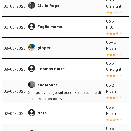
Giulio Rago
08-06-2026
On-sight
6b.5
Foglia morta
08-06-2026
N.D.
6b+.5
gioper
06-06-2026
Flash
6b.5
Thomas Blake
06-06-2026
On-sight
andmonfs
6b.2
02-06-2026
Flash
Slungo e allungo sul buco. Bella sezione di
fessura fisica sopra
6b.5
Marc
02-06-2026
Flash
6b.5