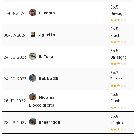
6b.5
Lucamp
31-08-2024
On-sight
6b.5
Jguelfo
06-07-2024
Flash
6b.5
IL Toro
24-06-2023
On-sight
6b.7
Bebbo 25
24-06-2023
3° giro
6b.5
Nicolas
26-10-2022
Flash
Blocco di dita
6b.5
nnaarrddii
28-06-2022
2° giro