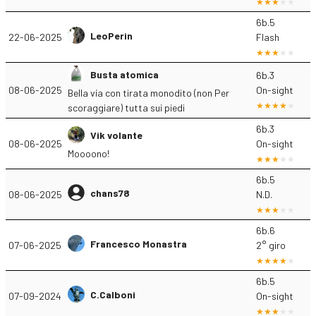
6b.5
LeoPerin
22-06-2025
Flash
Busta atomica
6b.3
08-06-2025
On-sight
Bella vía con tirata monodito (non Per
scoraggiare) tutta sui piedi
6b.3
Vik volante
08-06-2025
On-sight
Moooono!
6b.5
chans78
08-06-2025
N.D.
6b.6
Francesco Monastra
07-06-2025
2° giro
6b.5
C.Calboni
07-09-2024
On-sight