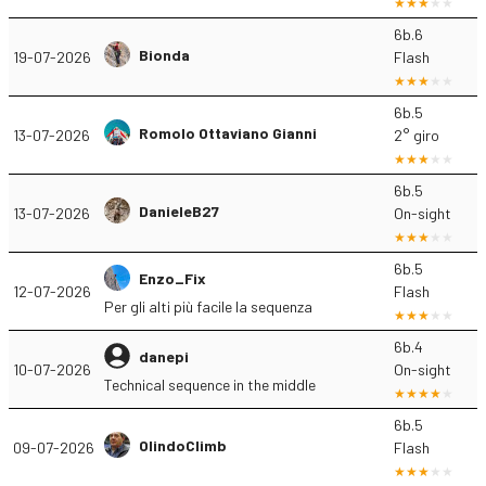
6b.6
Bionda
19-07-2026
Flash
6b.5
Romolo Ottaviano Gianni
13-07-2026
2° giro
6b.5
DanieleB27
13-07-2026
On-sight
6b.5
Enzo_Fix
12-07-2026
Flash
Per gli alti più facile la sequenza
6b.4
danepi
10-07-2026
On-sight
Technical sequence in the middle
6b.5
OlindoClimb
09-07-2026
Flash