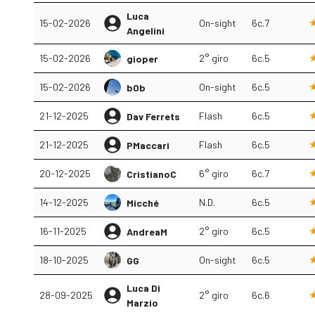
Luca
15-02-2026
On-sight
6c.7
Angelini
15-02-2026
2° giro
6c.5
gioper
15-02-2026
On-sight
6c.5
b0b
21-12-2025
Flash
6c.5
Dav Ferrets
21-12-2025
Flash
6c.5
PMaccari
20-12-2025
6° giro
6c.7
CristianoC
14-12-2025
N.D.
6c.5
Micché
16-11-2025
2° giro
6c.5
AndreaM
18-10-2025
On-sight
6c.5
GG
Luca Di
28-09-2025
2° giro
6c.6
Marzio