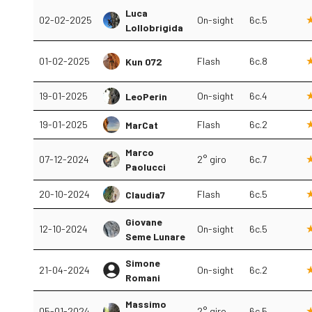
Luca
02-02-2025
On-sight
6c.5
Lollobrigida
01-02-2025
Flash
6c.8
Kun 072
19-01-2025
On-sight
6c.4
LeoPerin
19-01-2025
Flash
6c.2
MarCat
Marco
07-12-2024
2° giro
6c.7
Paolucci
20-10-2024
Flash
6c.5
Claudia7
Giovane
12-10-2024
On-sight
6c.5
Seme Lunare
Simone
21-04-2024
On-sight
6c.2
Romani
Massimo
05-01-2024
2° giro
6c.5