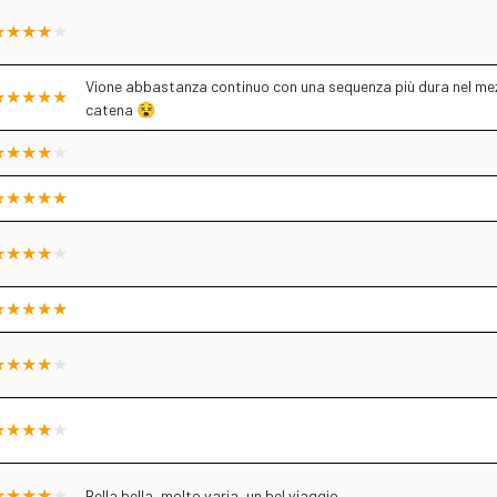
Vione abbastanza continuo con una sequenza più dura nel mez
catena 😵
Bella bella, molto varia, un bel viaggio.