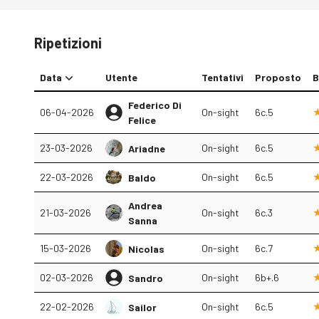
Ripetizioni
Data
Utente
Tentativi
Proposto
B
Federico Di
06-04-2026
On-sight
6c.5
Felice
23-03-2026
On-sight
6c.5
Ariadne
22-03-2026
On-sight
6c.5
Baldo
Andrea
21-03-2026
On-sight
6c.3
Sanna
15-03-2026
On-sight
6c.7
Nicolas
02-03-2026
On-sight
6b+.6
Sandro
22-02-2026
On-sight
6c.5
Sailor