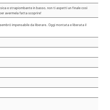
fisica e strapiombante in basso, non ti aspetti un finale così
 per avermela fatta scoprire!
embró impensabile da liberare.. Oggi montata e liberata il