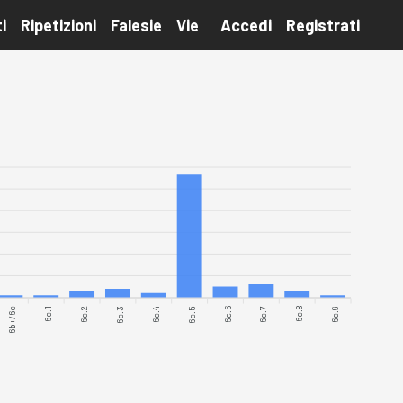
i
Ripetizioni
Falesie
Vie
Accedi
Registrati
6b+/6c
6c.1
6c.2
6c.3
6c.4
6c.5
6c.7
6c.8
6c.9
6c.6