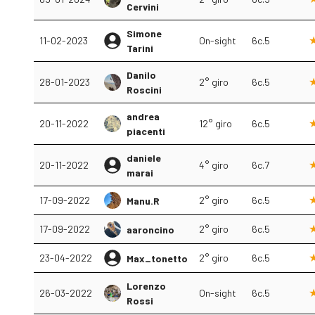
Cervini
Simone
11-02-2023
On-sight
6c.5
Tarini
Danilo
28-01-2023
2° giro
6c.5
Roscini
andrea
20-11-2022
12° giro
6c.5
piacenti
daniele
20-11-2022
4° giro
6c.7
marai
17-09-2022
2° giro
6c.5
Manu.R
17-09-2022
2° giro
6c.5
aaroncino
23-04-2022
2° giro
6c.5
Max_tonetto
Lorenzo
26-03-2022
On-sight
6c.5
Rossi