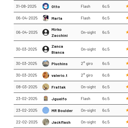
31-08-2025
Flash
6c.5
Otto
06-04-2025
Flash
6c.5
Marta
Mirko
06-04-2025
On-sight
6c.5
Zacchini
Zanca
30-03-2025
On-sight
6c.5
Bianca
30-03-2025
2° giro
6c.5
Pluchins
30-03-2025
2° giro
6c.6
valerio.t
08-03-2025
On-sight
6c.5
Frattak
23-02-2025
Flash
6c.5
Jguelfo
23-02-2025
On-sight
6c.5
MR Boulder
22-02-2025
On-sight
6c.5
Jackflash