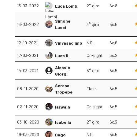
13-03-2022
2° giro
6c.8
Luca Lombi
Simone
13-03-2022
3° giro
6c.5
Lucci
12-10-2021
N.D.
6c.6
Vinyasaclimb
17-03-2021
On-sight
6c.2
Luca R.
Alessio
14-03-2021
5° giro
6c.5
Giorgi
Serena
08-11-2020
Flash
6c.5
Tropepe
02-11-2020
On-sight
6c.5
Iarwain
03-10-2020
2° giro
6c.3
Isabella
19-03-2020
N.D.
6c.5
Dago