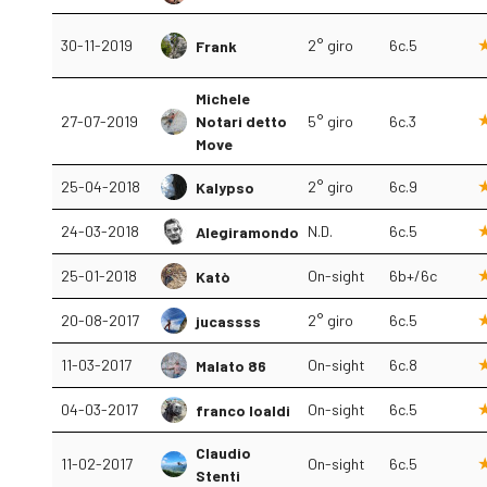
30-11-2019
2° giro
6c.5
Frank
Michele
27-07-2019
Notari detto
5° giro
6c.3
Move
25-04-2018
2° giro
6c.9
Kalypso
24-03-2018
N.D.
6c.5
Alegiramondo
25-01-2018
On-sight
6b+/6c
Katò
20-08-2017
2° giro
6c.5
jucassss
11-03-2017
On-sight
6c.8
Malato 86
04-03-2017
On-sight
6c.5
franco loaldi
Claudio
11-02-2017
On-sight
6c.5
Stenti