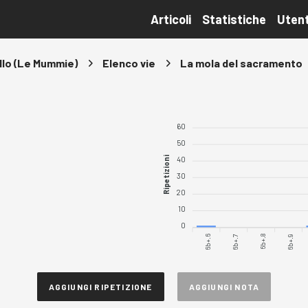
Articoli
Statistiche
Utent
llo (Le Mummie)
Elenco vie
La mola del sacramento
60
50
Ripetizioni
40
30
20
10
0
6b+.6
6b+.7
6b+.8
6b+.9
AGGIUNGI RIPETIZIONE
AGGIUNGI NOTA