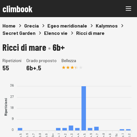
climbook
Home
Grecia
Egeo meridionale
Kalymnos
Secret Garden
Elenco vie
Ricci di mare
Ricci di mare
•
6b+
Ripetizioni
Grado proposto
Bellezza
55
6b+.5
36
27
Ripetizioni
18
9
0
6b.5
6b.7
6b.8
6b+.1
6b+.4
6b+.6
6b+.7
6b+.9
6c.2
6b.6
6b.9
6b+.2
6b+.8
6c.1