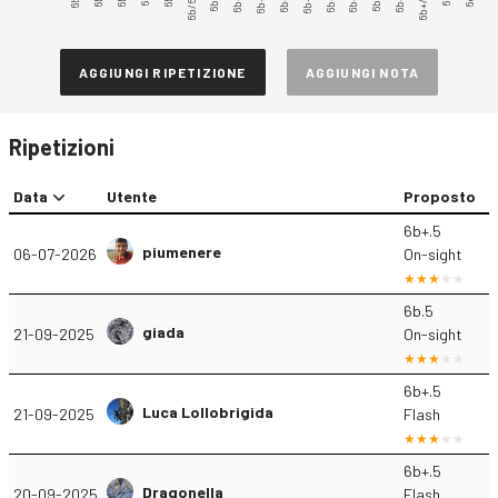
6b/6b+
6b+.3
6b+/6c
6b+.5
AGGIUNGI RIPETIZIONE
AGGIUNGI NOTA
Ripetizioni
Data
Utente
Proposto
6b+.5
piumenere
06-07-2026
On-sight
6b.5
giada
21-09-2025
On-sight
6b+.5
Luca Lollobrigida
21-09-2025
Flash
6b+.5
Dragonella
20-09-2025
Flash