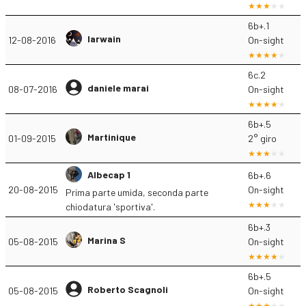
6b+.1
Iarwain
12-08-2016
On-sight
6c.2
daniele marai
08-07-2016
On-sight
6b+.5
Martinique
01-09-2015
2° giro
Albecap 1
6b+.6
20-08-2015
On-sight
Prima parte umida, seconda parte
chiodatura 'sportiva'.
6b+.3
Marina S
05-08-2015
On-sight
6b+.5
Roberto Scagnoli
05-08-2015
On-sight