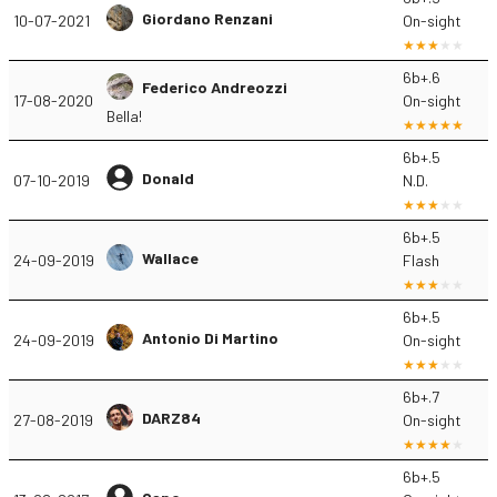
Giordano Renzani
10-07-2021
On-sight
6b+.6
Federico Andreozzi
17-08-2020
On-sight
Bella!
6b+.5
Donald
07-10-2019
N.D.
6b+.5
Wallace
24-09-2019
Flash
6b+.5
Antonio Di Martino
24-09-2019
On-sight
6b+.7
DARZ84
27-08-2019
On-sight
6b+.5