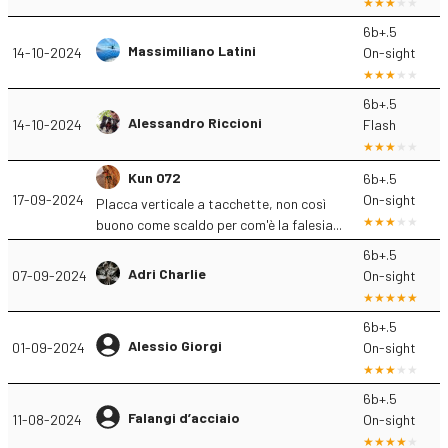
6b+.5
Massimiliano Latini
14-10-2024
On-sight
6b+.5
Alessandro Riccioni
14-10-2024
Flash
Kun 072
6b+.5
17-09-2024
On-sight
Placca verticale a tacchette, non così
buono come scaldo per com'è la falesia...
6b+.5
Adri Charlie
07-09-2024
On-sight
6b+.5
Alessio Giorgi
01-09-2024
On-sight
6b+.5
Falangi d’acciaio
11-08-2024
On-sight