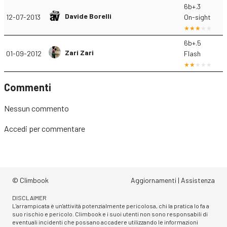
6b+.3
Davide Borelli
12-07-2013
On-sight
6b+.5
Zari Zari
01-09-2012
Flash
Commenti
Nessun commento
Accedi
per commentare
© Climbook
Aggiornamenti
|
Assistenza
DISCLAIMER
L'arrampicata è un'attività potenzialmente pericolosa, chi la pratica lo fa a
suo rischio e pericolo. Climbook e i suoi utenti non sono responsabili di
eventuali incidenti che possano accadere utilizzando le informazioni