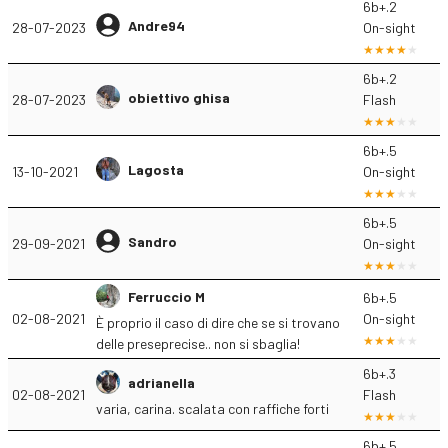
6b+.2
Andre94
28-07-2023
On-sight
6b+.2
obiettivo ghisa
28-07-2023
Flash
6b+.5
Lagosta
13-10-2021
On-sight
6b+.5
Sandro
29-09-2021
On-sight
Ferruccio M
6b+.5
02-08-2021
On-sight
È proprio il caso di dire che se si trovano
delle preseprecise.. non si sbaglia!
6b+.3
adrianella
02-08-2021
Flash
varia, carina. scalata con raffiche forti
6b+.5