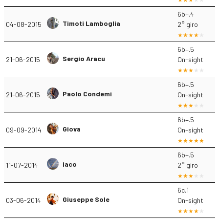
6b+.4
Timoti Lamboglia
04-08-2015
2° giro
6b+.5
Sergio Aracu
21-06-2015
On-sight
6b+.5
Paolo Condemi
21-06-2015
On-sight
6b+.5
Giova
09-09-2014
On-sight
6b+.5
iaco
11-07-2014
2° giro
6c.1
Giuseppe Sole
03-06-2014
On-sight