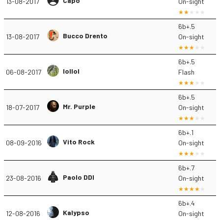
Capo
13-08-2017
On-sight
6b+.5
Bucco Drento
13-08-2017
On-sight
6b+.5
lollol
06-08-2017
Flash
6b+.5
Mr. Purple
18-07-2017
On-sight
6b+.1
Vito Rock
08-09-2016
On-sight
6b+.7
Paolo DDI
23-08-2016
On-sight
6b+.4
Kalypso
12-08-2016
On-sight