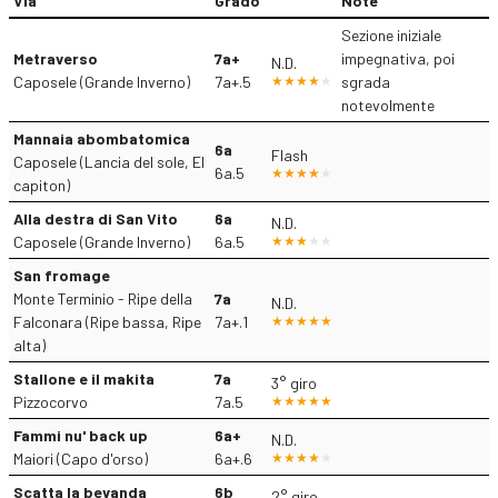
Via
Grado
Note
Sezione iniziale
Metraverso
7a+
impegnativa, poi
N.D.
Caposele (Grande Inverno)
7a+.5
sgrada
notevolmente
Mannaia abombatomica
6a
Flash
Caposele (Lancia del sole, El
6a.5
capiton)
Alla destra di San Vito
6a
N.D.
Caposele (Grande Inverno)
6a.5
San fromage
Monte Terminio - Ripe della
7a
N.D.
Falconara (Ripe bassa, Ripe
7a+.1
alta)
Stallone e il makita
7a
3° giro
Pizzocorvo
7a.5
Fammi nu' back up
6a+
N.D.
Maiori (Capo d'orso)
6a+.6
Scatta la bevanda
6b
2° giro