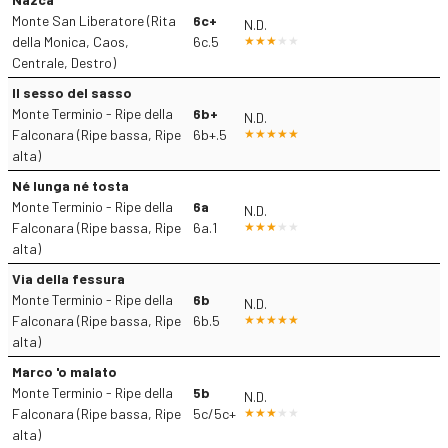
Monte San Liberatore (Rita
6c+
N.D.
della Monica, Caos,
6c.5
Centrale, Destro)
Il sesso del sasso
Monte Terminio - Ripe della
6b+
N.D.
Falconara (Ripe bassa, Ripe
6b+.5
alta)
Né lunga né tosta
Monte Terminio - Ripe della
6a
N.D.
Falconara (Ripe bassa, Ripe
6a.1
alta)
Via della fessura
Monte Terminio - Ripe della
6b
N.D.
Falconara (Ripe bassa, Ripe
6b.5
alta)
Marco 'o malato
Monte Terminio - Ripe della
5b
N.D.
Falconara (Ripe bassa, Ripe
5c/5c+
alta)