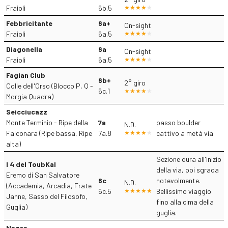
Fraioli
6b.5
Febbricitante
6a+
On-sight
Fraioli
6a.5
Diagonella
6a
On-sight
Fraioli
6a.5
Fagian Club
6b+
2° giro
Colle dell'Orso (Blocco P, Q -
6c.1
Morgia Quadra)
Seicciucazz
Monte Terminio - Ripe della
7a
passo boulder
N.D.
Falconara (Ripe bassa, Ripe
7a.8
cattivo a metà via
alta)
Sezione dura all'inizio
I 4 del ToubKal
della via, poi sgrada
Eremo di San Salvatore
6c
notevolmente.
N.D.
(Accademia, Arcadia, Frate
6c.5
Bellissimo viaggio
Janne, Sasso del Filosofo,
fino alla cima della
Guglia)
guglia.
Nazca