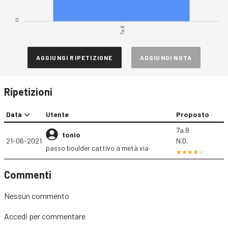
0
7a.8
AGGIUNGI RIPETIZIONE
AGGIUNGI NOTA
Ripetizioni
Data
Utente
Proposto
7a.8
tonio
21-06-2021
N.D.
passo boulder cattivo a metà via
Commenti
Nessun commento
Accedi
per commentare