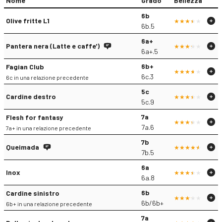
Nome
Grado
Bellezza
6b
Olive fritte L1
6b.5
6a+
Pantera nera (Latte e caffe')
6a+.5
6b+
Fagian Club
6c.3
6c in una relazione precedente
5c
Cardine destro
5c.9
7a
Flesh for fantasy
7a.6
7a+ in una relazione precedente
7b
Queimada
7b.5
6a
Inox
6a.8
6b
Cardine sinistro
6b/6b+
6b+ in una relazione precedente
7a