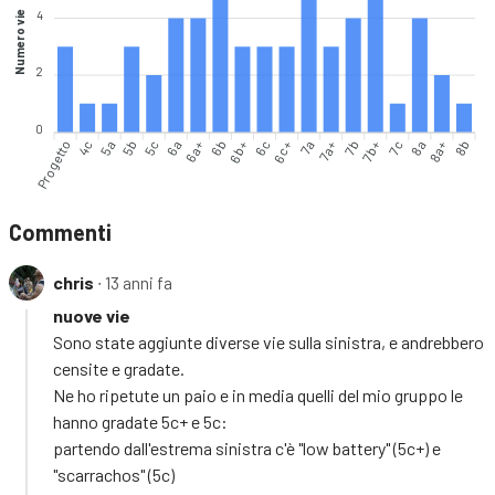
4
Numero vie
2
0
Progetto
4c
5a
5b
5c
6a
6a+
6b
6b+
6c+
7a
7a+
7b
7b+
7c
8a
8a+
8b
6c
Commenti
chris
∙ 13 anni fa
nuove vie
Sono state aggiunte diverse vie sulla sinistra, e andrebbero
censite e gradate.
Ne ho ripetute un paio e in media quelli del mio gruppo le
hanno gradate 5c+ e 5c:
partendo dall'estrema sinistra c'è "low battery" (5c+) e
"scarrachos" (5c)