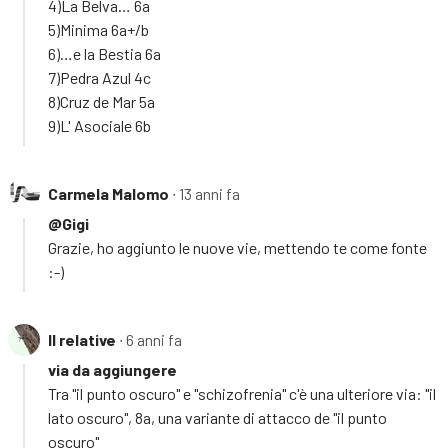
4)La Belva… 6a
5)Minima 6a+/b
6)…e la Bestia 6a
7)Pedra Azul 4c
8)Cruz de Mar 5a
9)L' Asociale 6b
Carmela Malomo
∙ 13 anni fa
@Gigi
Grazie, ho aggiunto le nuove vie, mettendo te come fonte
:-)
Il relative
∙ 6 anni fa
via da aggiungere
Tra "il punto oscuro" e "schizofrenia" c'è una ulteriore via: "il
lato oscuro", 8a, una variante di attacco de "il punto
oscuro"