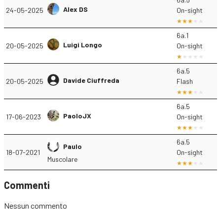
Alex DS
24-05-2025
On-sight
6a.1
Luigi Longo
20-05-2025
On-sight
6a.5
Davide Ciuffreda
20-05-2025
Flash
6a.5
PaoloJX
17-06-2023
On-sight
6a.5
Paulo
18-07-2021
On-sight
Muscolare
Commenti
Nessun commento