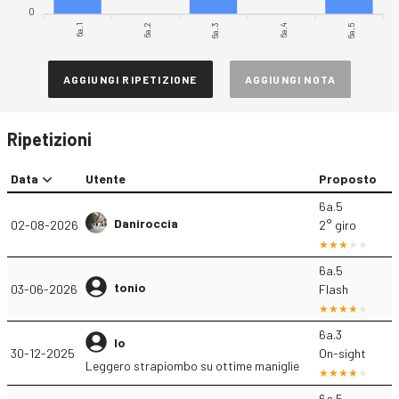
0
6a.1
6a.2
6a.4
6a.5
6a.3
AGGIUNGI RIPETIZIONE
AGGIUNGI NOTA
Ripetizioni
Data
Utente
Proposto
6a.5
Daniroccia
02-08-2026
2° giro
6a.5
tonio
03-06-2026
Flash
6a.3
Io
30-12-2025
On-sight
Leggero strapiombo su ottime maniglie
6a.5