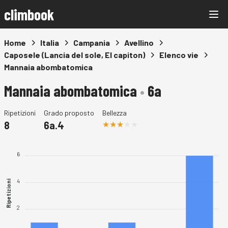
climbook
Home
Italia
Campania
Avellino
Caposele (Lancia del sole, El capiton)
Elenco vie
Mannaia abombatomica
Mannaia abombatomica
•
6a
Ripetizioni
Grado proposto
Bellezza
8
6a.4
6
4
Ripetizioni
2