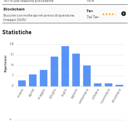
7b.6
7b+ in una relazione precedente
Blockchain
7a+
Bucone con molte api nei pressi di questa via
7a/7a+
(maggio 2025)
Statistiche
28
21
Ripetizioni
14
7
0
marzo
aprile
giugno
luglio
agosto
settembre
novembre
dicembre
maggio
ottobre
4