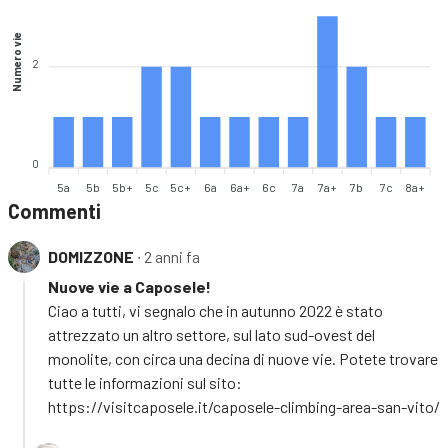
Numero vie
2
0
5a
5b
5b+
5c
5c+
6a
6a+
6c
7a
7a+
7b
7c
8a+
Commenti
DOMIZZONE
∙ 2 anni fa
Nuove vie a Caposele!
Ciao a tutti, vi segnalo che in autunno 2022 è stato
attrezzato un altro settore, sul lato sud-ovest del
monolite, con circa una decina di nuove vie. Potete trovare
tutte le informazioni sul sito:
https://visitcaposele.it/caposele-climbing-area-san-vito/