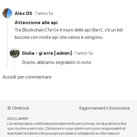
Alex DS
∙ 1 anno fa
Attenzione alle api
Tra Blockchain (7a+) e Il muro delle api (8a+) , c'è un bel
bucone con molte api che vanno e vengono.
Giulia - gi erre [admin]
∙ 1 anno fa
Grazie, abbiamo segnalato in nota
Accedi
per commentare
© Climbook
Aggiornamenti
|
Assistenza
DISCLAIMER
L'arrampicata è un'attività potenzialmente pericolosa, chi la pratica lo fa a
suo rischio e pericolo. Climbook e i suoi utenti non sono responsabili di
eventuali incidenti che possano accadere utilizzando le informazioni