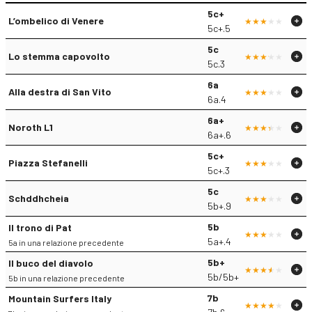
5c+
L’ombelico di Venere
5c+.5
5c
Lo stemma capovolto
5c.3
6a
Alla destra di San Vito
6a.4
6a+
Noroth L1
6a+.6
5c+
Piazza Stefanelli
5c+.3
5c
Schddhcheia
5b+.9
5b
Il trono di Pat
5a+.4
5a in una relazione precedente
5b+
Il buco del diavolo
5b/5b+
5b in una relazione precedente
7b
Mountain Surfers Italy