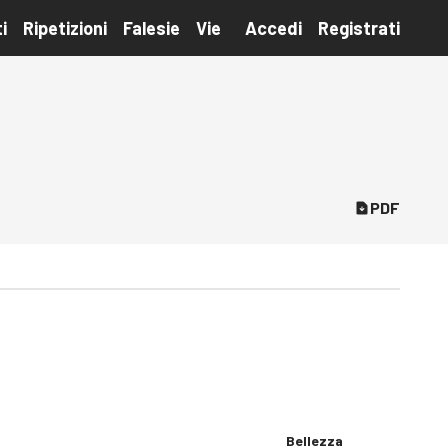
i
Ripetizioni
Falesie
Vie
Accedi
Registrati
PDF
Bellezza