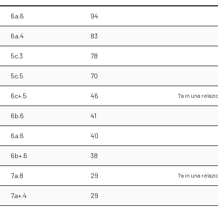
6a.6
94
6a.4
83
5c.3
78
5c.5
70
6c+.5
46
7a in una rela
6b.6
41
6a.6
40
6b+.6
38
7a.8
29
7a in una rela
7a+.4
29