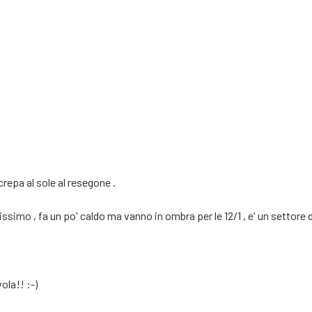
crepa al sole al resegone .
simo , fa un po' caldo ma vanno in ombra per le 12/1 , e' un settore d
la!! :-)