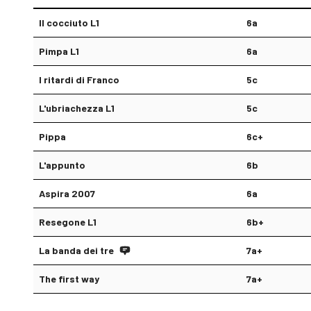
Il cocciuto L1
6a
Pimpa L1
6a
I ritardi di Franco
5c
L'ubriachezza L1
5c
Pippa
6c+
L'appunto
6b
Aspira 2007
6a
Resegone L1
6b+
La banda dei tre
7a+
The first way
7a+