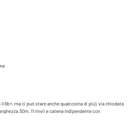
ome
l 6b+, ma ci può stare anche qualcosina di più), via chiodata
Lunghezza 30m, 11 rinvii e catena indipendente con