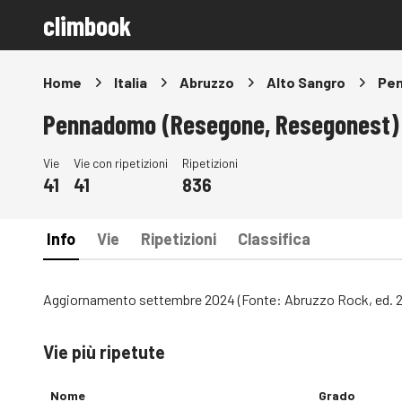
climbook
Home
Italia
Abruzzo
Alto Sangro
Pen
Pennadomo (Resegone, Resegonest)
Vie
Vie con ripetizioni
Ripetizioni
41
41
836
Info
Vie
Ripetizioni
Classifica
Aggiornamento settembre 2024 (Fonte: Abruzzo Rock, ed. 
Vie più ripetute
Nome
Grado