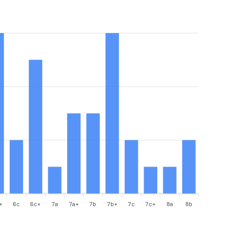
+
6c
6c+
7a
7a+
7b
7b+
7c
7c+
8a
8b