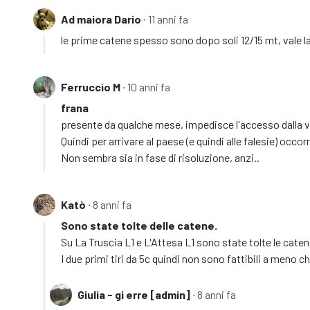
Ad maiora Dario
∙ 11 anni fa
le prime catene spesso sono dopo soli 12/15 mt, vale la p
Ferruccio M
∙ 10 anni fa
frana
presente da qualche mese, impedisce l'accesso dalla ve
Quindi per arrivare al paese (e quindi alle falesie) occ
Non sembra sia in fase di risoluzione, anzi..
Katò
∙ 8 anni fa
Sono state tolte delle catene.
Su La Truscia L1 e L'Attesa L1 sono state tolte le caten
I due primi tiri da 5c quindi non sono fattibili a meno ch
Giulia - gi erre [admin]
∙ 8 anni fa