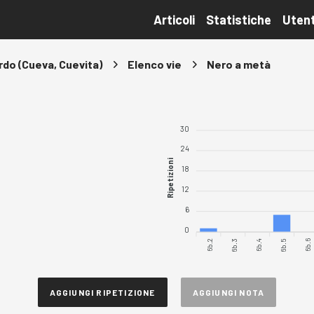
Articoli
Statistiche
Utent
rdo (Cueva, Cuevita)
Elenco vie
Nero a metà
30
24
Ripetizioni
18
12
6
0
6b.2
6b.3
6b.4
6b.5
6b.6
AGGIUNGI RIPETIZIONE
AGGIUNGI NOTA