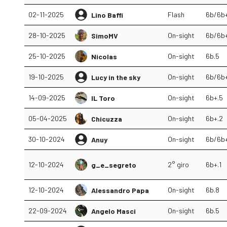
02-11-2025
Flash
6b/6b
Lino Baffi
28-10-2025
On-sight
6b/6b
SimoMV
25-10-2025
On-sight
6b.5
Nicolas
19-10-2025
On-sight
6b/6b
Lucy in the sky
14-09-2025
On-sight
6b+.5
IL Toro
05-04-2025
On-sight
6b+.2
Chicuzza
30-10-2024
On-sight
6b/6b
Anuy
12-10-2024
2° giro
6b+.1
g_e_segreto
12-10-2024
On-sight
6b.8
Alessandro Papa
22-09-2024
On-sight
6b.5
Angelo Masci