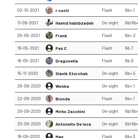
02-10-2021
Flash
6b+.1
r conti
11-09-2021
On-sight
6b/6b
Hamid habibzadeh
25-05-2021
Flash
6b+.2
Frank
19-05-2021
Flash
6b.7
Pez C
16-05-2021
Flash
6b.9
Dragonella
15-11-2020
On-sight
6b+.5
Slavik Storchak
26-09-2020
On-sight
6b+.1
Wonka
22-09-2020
Flash
6b+.1
Bionda
20-09-2020
On-sight
6b/6b
Mirko Zacchini
20-09-2020
On-sight
6b/6b
Antonello De luca
18-09-2020
Flash
6b+.3
Man