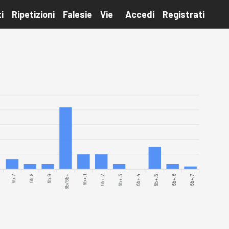
i
Ripetizioni
Falesie
Vie
Accedi
Registrati
6b.7
6b.8
6b.9
6b/6b+
6b+.1
6b+.2
6b+.3
6b+.4
6b+.5
6b+.6
6b+.7