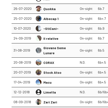
26-07-2020
On-sight
6b.7
Quokka
25-07-2020
On-sight
6b+.7
Albecap 1
10-07-2020
On-sight
6b.9
~StiCani~
24-09-2019
On-sight
6b.7
Il relative
Giovane Seme
31-08-2019
On-sight
6b.5
Lunare
20-08-2019
N.D.
6b+.5
CORAX
20-07-2019
On-sight
6b+.5
Stock Atso
17-04-2019
On-sight
6b+.5
Macu
12-12-2018
N.D.
6b/6b
Limetta
08-09-2018
On-sight
6b/6b
Zari Zari