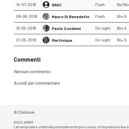
14-07-2018
Flash
6b/6b
DASC
08-06-2018
Flash
6b+.6
Mauro Di Benedetto
13-05-2018
On-sight
6b+.5
Paolo Condemi
01-05-2018
On-sight
6b+.5
Martinique
Commenti
Nessun commento
Accedi
per commentare
© Climbook
DISCLAIMER
L'arrampicata è un'attività potenzialmente pericolosa, chi la pratica lo fa a