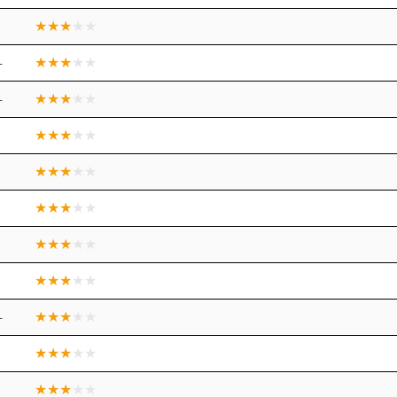
+
+
+