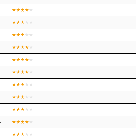
+
+
+