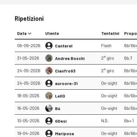
Ripetizioni
Data
Utente
Tentativi
Propo
06-06-2026
Flash
6b/6b
Canterel
31-05-2026
2° giro
6b.7
Andrea Boschi
24-05-2026
2° giro
6b/6b
Cianfro93
24-05-2026
On-sight
6b/6b
auroore-31
18-05-2026
On-sight
6b/6b
Lell0
16-05-2026
On-sight
6b/6b
Bú
10-05-2026
N.D.
6b+.1
GDesi
19-04-2026
On-sight
6b/6b
Mariposa