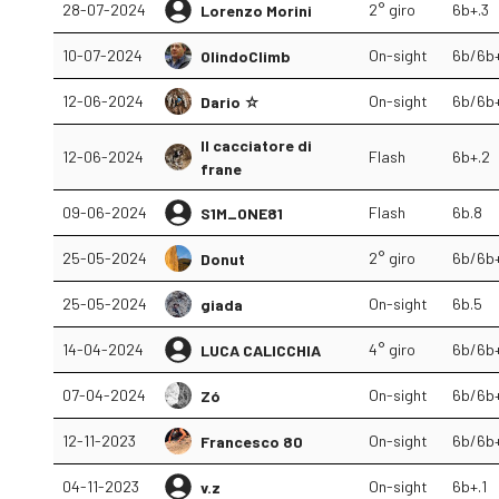
28-07-2024
2° giro
6b+.3
Lorenzo Morini
10-07-2024
On-sight
6b/6b
OlindoClimb
12-06-2024
On-sight
6b/6b
Dario ☆
Il cacciatore di
12-06-2024
Flash
6b+.2
frane
09-06-2024
Flash
6b.8
S1M_ONE81
25-05-2024
2° giro
6b/6b
Donut
25-05-2024
On-sight
6b.5
giada
14-04-2024
4° giro
6b/6b
LUCA CALICCHIA
07-04-2024
On-sight
6b/6b
Zó
12-11-2023
On-sight
6b/6b
Francesco 80
04-11-2023
On-sight
6b+.1
v.z