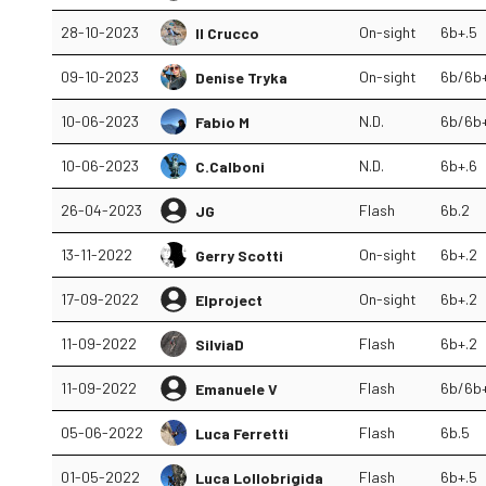
28-10-2023
On-sight
6b+.5
Il Crucco
09-10-2023
On-sight
6b/6b
Denise Tryka
10-06-2023
N.D.
6b/6b
Fabio M
10-06-2023
N.D.
6b+.6
C.Calboni
26-04-2023
Flash
6b.2
JG
13-11-2022
On-sight
6b+.2
Gerry Scotti
17-09-2022
On-sight
6b+.2
Elproject
11-09-2022
Flash
6b+.2
SilviaD
11-09-2022
Flash
6b/6b
Emanuele V
05-06-2022
Flash
6b.5
Luca Ferretti
01-05-2022
Flash
6b+.5
Luca Lollobrigida