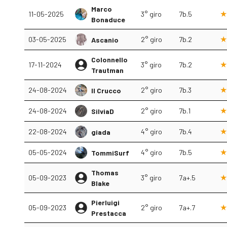
Marco
11-05-2025
3° giro
7b.5
Bonaduce
03-05-2025
2° giro
7b.2
Ascanio
Colonnello
17-11-2024
3° giro
7b.2
Trautman
24-08-2024
2° giro
7b.3
Il Crucco
24-08-2024
2° giro
7b.1
SilviaD
22-08-2024
4° giro
7b.4
giada
05-05-2024
4° giro
7b.5
TommiSurf
Thomas
05-09-2023
3° giro
7a+.5
Blake
Pierluigi
05-09-2023
2° giro
7a+.7
Prestacca