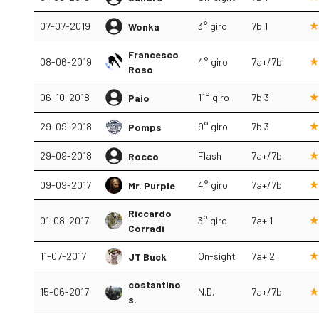
07-07-2019
3° giro
7b.1
Wonka
Francesco
08-06-2019
4° giro
7a+/7b
Roso
06-10-2018
11° giro
7b.3
Paio
29-09-2018
9° giro
7b.3
Pomps
29-09-2018
Flash
7a+/7b
Rocco
09-09-2017
4° giro
7a+/7b
Mr. Purple
Riccardo
01-08-2017
3° giro
7a+.1
Corradi
11-07-2017
On-sight
7a+.2
JT Buck
costantino
15-06-2017
N.D.
7a+/7b
s.