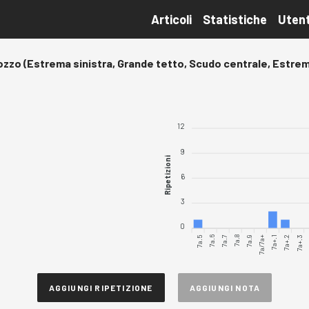
Articoli
Statistiche
Utent
ozzo (Estrema sinistra, Grande tetto, Scudo centrale, Estre
12
9
Ripetizioni
6
3
0
7a.5
7a.6
7a.7
7a.8
7a.9
7a/7a+
7a+.1
7a+.2
7a+.3
AGGIUNGI RIPETIZIONE
AGGIUNGI NOTA