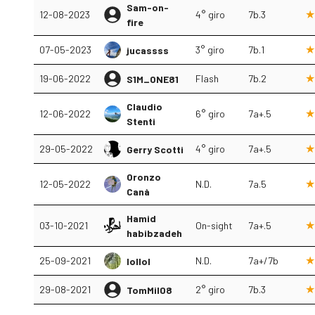
Sam-on-
12-08-2023
4° giro
7b.3
fire
07-05-2023
3° giro
7b.1
jucassss
19-06-2022
Flash
7b.2
S1M_ONE81
Claudio
12-06-2022
6° giro
7a+.5
Stenti
29-05-2022
4° giro
7a+.5
Gerry Scotti
Oronzo
12-05-2022
N.D.
7a.5
Canà
Hamid
03-10-2021
On-sight
7a+.5
habibzadeh
25-09-2021
N.D.
7a+/7b
lollol
29-08-2021
2° giro
7b.3
TomMil08