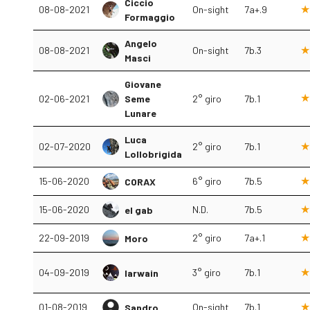
Ciccio
08-08-2021
On-sight
7a+.9
Formaggio
Angelo
08-08-2021
On-sight
7b.3
Masci
Giovane
02-06-2021
Seme
2° giro
7b.1
Lunare
Luca
02-07-2020
2° giro
7b.1
Lollobrigida
15-06-2020
6° giro
7b.5
CORAX
15-06-2020
N.D.
7b.5
el gab
22-09-2019
2° giro
7a+.1
Moro
04-09-2019
3° giro
7b.1
Iarwain
01-08-2019
On-sight
7b.1
Sandro