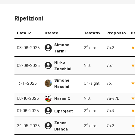
Ripetizioni
Data
Utente
Tentativi
Proposto
B
Simone
08-06-2026
2° giro
7b.2
Tarini
Mirko
02-06-2026
N.D.
7b.1
Zacchini
Simone
13-11-2025
On-sight
7b.1
Massini
08-10-2025
N.D.
7a+/7b
Marco C
01-06-2025
2° giro
7b.3
Elproject
Zanca
24-05-2025
2° giro
7b.2
Bianca