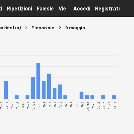
i
Ripetizioni
Falesie
Vie
Accedi
Registrati
ma destra)
Elenco vie
4 maggio
7a+.4
7a+.5
7a+.6
7a+.7
7a+.8
7a+.9
7b.1
7b.2
7b.3
7b.4
7b.5
7b.6
7b.7
7b.8
7b.9
7b/7b+
7b+.1
7b+.2
7b+.3
7b+.4
7b+.5
7a+/7b