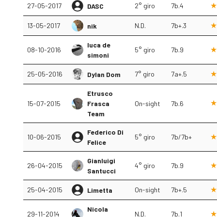
27-05-2017
2° giro
7b.4
DASC
13-05-2017
N.D.
7b+.3
nik
luca de
08-10-2016
5° giro
7b.9
simoni
25-05-2016
7° giro
7a+.5
Dylan Dom
Etrusco
15-07-2015
Frasca
On-sight
7b.6
Team
Federico Di
10-06-2015
5° giro
7b/7b+
Felice
Gianluigi
26-04-2015
4° giro
7b.9
Santucci
25-04-2015
On-sight
7b+.5
Limetta
Nicola
29-11-2014
N.D.
7b.1