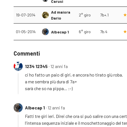
Carusi
Ad maiora
19-07-2014
2° giro
7b+.1
Dario
01-05-2014
6° giro
7b.4
Albecap 1
Commenti
1234 12345
∙ 12 anni fa
ci ho fatto un paio di giri, e ancora ho tirato giù roba.
a me sembra più dura di 7a+
sarà che so na pippa... :-)
Albecap 1
∙ 12 anni fa
Fatti tre giri ieri. Direi che ora si può salire con una c
l'intensa sequenza iniziale e il moschettonaggio del ter