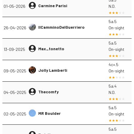
Carmine Parisi
01-05-2026
N.D.
5a.5
IlCamminoDelGuerriero
26-04-2026
On-sight
5a.5
Max_tonetto
13-09-2025
On-sight
4c+.5
Jolly Lamberti
09-05-2025
On-sight
5a.4
Thecomfy
04-05-2025
N.D.
5a.5
MR Boulder
02-05-2025
On-sight
5a.5