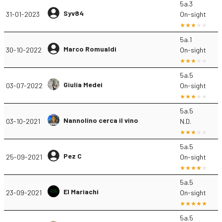
5a.3
Syv84
31-01-2023
On-sight
5a.1
Marco Romualdi
30-10-2022
On-sight
5a.5
Giulia Medei
03-07-2022
On-sight
5a.5
Nannolino cerca il vino
03-10-2021
N.D.
5a.5
Pez C
25-09-2021
On-sight
5a.5
El Mariachi
23-09-2021
On-sight
5a.5