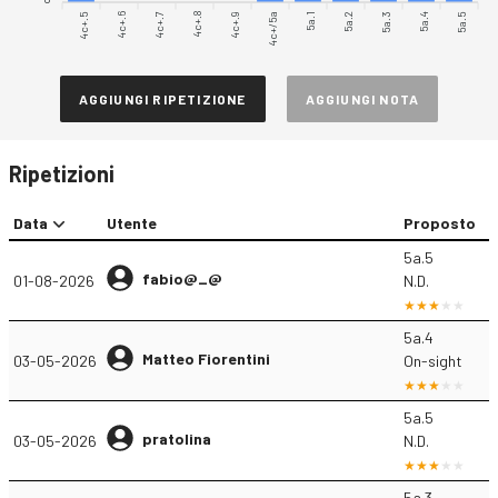
4c+.5
4c+.6
4c+.7
4c+.8
4c+.9
4c+/5a
5a.1
5a.2
5a.3
5a.4
5a.5
AGGIUNGI RIPETIZIONE
AGGIUNGI NOTA
Ripetizioni
Data
Utente
Proposto
5a.5
fabio@_@
01-08-2026
N.D.
5a.4
Matteo Fiorentini
03-05-2026
On-sight
5a.5
pratolina
03-05-2026
N.D.
5a.3