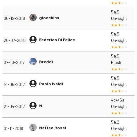
5a.5
giocchins
05-12-2018
On-sight
5a.5
Federico Di Felice
25-07-2018
On-sight
5a.5
Breddi
07-10-2017
Flash
5a.5
Paolo Ivaldi
14-05-2017
On-sight
4c+/5a
N
21-04-2017
On-sight
5a.2
Matteo Rossi
01-11-2016
On-sight