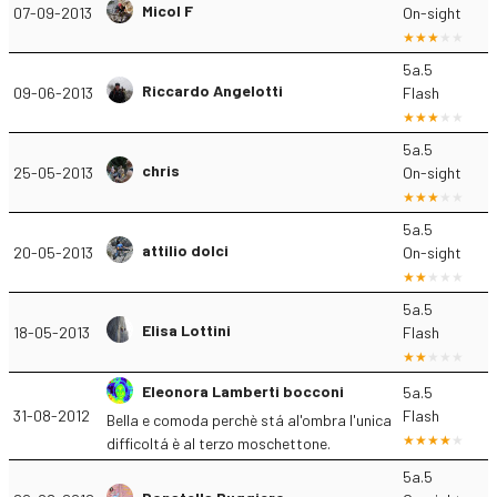
Micol F
07-09-2013
On-sight
5a.5
Riccardo Angelotti
09-06-2013
Flash
5a.5
chris
25-05-2013
On-sight
5a.5
attilio dolci
20-05-2013
On-sight
5a.5
Elisa Lottini
18-05-2013
Flash
Eleonora Lamberti bocconi
5a.5
31-08-2012
Flash
Bella e comoda perchè stá al'ombra l'unica
difficoltá è al terzo moschettone.
5a.5