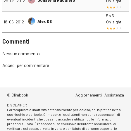
Donatella Ruggiero
29-08-2012
On-sight
5a.5
Alex DS
18-06-2012
On-sight
Commenti
Nessun commento
Accedi
per commentare
© Climbook
Aggiornamenti
|
Assistenza
DISCLAIMER
L'arrampicata è un'attività potenzialmente pericolosa, chi la pratica lo fa a
suo rischio e pericolo. Climbook e i suoi utenti non sono responsabili di
eventuali incidenti che possano accadere utilizzando le informazioni
presenti sul sito. È responsabilità esclusiva dell'utente assicurarsi di
verificare sul posto, di volta in volta e con l'aiuto di persone esperte, le