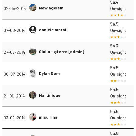
5a.4
New ageism
02-05-2015
On-sight
5a.5
daniele marai
07-08-2014
On-sight
5a.3
Giulia - gi erre [admin]
27-07-2014
On-sight
5a.5
Dylan Dom
06-07-2014
On-sight
5a.5
Martinique
21-06-2014
On-sight
5a.5
misu rina
03-04-2014
On-sight
5a.5