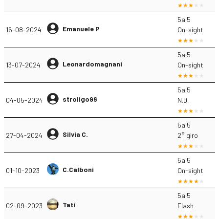
5a.5
Emanuele P
16-08-2024
On-sight
5a.5
Leonardomagnani
13-07-2024
On-sight
5a.5
stroligo96
04-05-2024
N.D.
5a.5
Silvia C.
27-04-2024
2° giro
5a.5
C.Calboni
01-10-2023
On-sight
5a.5
Tati
02-09-2023
Flash