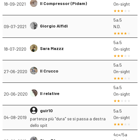
Il Compressor (Pidam)
18-09-2021
On-sight
5a.5
Giorgio Alfidi
09-07-2021
N.D.
5a.5
Sara Mazzz
18-07-2020
On-sight
5a.5
Il Crucco
27-06-2020
On-sight
5a.5
Il relative
20-06-2020
On-sight
guir10
5a.5
04-08-2019
On-sight
partenza più "dura" se si passa a destra
dello spit
4c+/5a