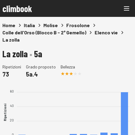
climbook
Home
Italia
Molise
Frosolone
Colle dell'Orso (Blocco B - 2° Gemello)
Elenco vie
La zolla
La zolla
•
5a
Ripetizioni
Grado proposto
Bellezza
73
5a.4
60
40
Ripetizioni
20
0