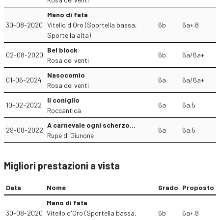
Mano di fata
30-08-2020
Vitello d'Oro (Sportella bassa,
6b
6a+.8
Sportella alta)
Bel block
02-08-2020
6b
6a/6a+
Rosa dei venti
Nasocomio
01-06-2024
6a
6a/6a+
Rosa dei venti
Il coniglio
10-02-2022
6a
6a.5
Roccantica
A carnevale ogni scherzo...
29-08-2022
6a
6a.5
Rupe di Giunone
Migliori prestazioni a vista
Data
Nome
Grado
Proposto
Mano di fata
30-08-2020
Vitello d'Oro (Sportella bassa,
6b
6a+.8