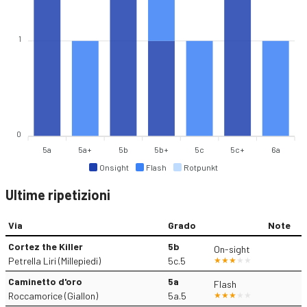
1
0
5a
5a+
5b
5b+
5c
5c+
6a
Onsight
Flash
Rotpunkt
Ultime ripetizioni
Via
Grado
Note
Cortez the Killer
5b
On-sight
Petrella Liri (Millepiedi)
5c.5
Caminetto d'oro
5a
Flash
Roccamorice (Giallon)
5a.5