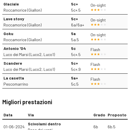
Glaciale
5c+
On-sight
Roccamorice (Giallon)
5c+.5
Lave stovy
5c+
On-sight
Roccamorice (Giallon)
6a/6a+
Goku
5a
On-sight
Roccamorice (Giallon)
5a.5
Antonio '04
5c
Flash
Luco dei Marsi (Luco2, Luco1)
5c+.5
Scandere
5c+
Flash
Luco dei Marsi (Luco2, Luco1)
5c+.9
La casetta
5a+
Flash
Pescomarrino
5c.5
Migliori prestazioni
Data
Via
Grado
Proposto
Scivolami dentro
01-06-2024
6b
6b.5
Rosa dei venti