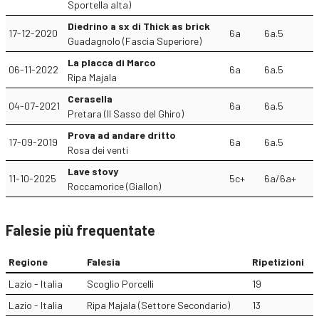
Sportella alta)
Diedrino a sx di Thick as brick
17-12-2020
6a
6a.5
Guadagnolo (Fascia Superiore)
La placca di Marco
06-11-2022
6a
6a.5
Ripa Majala
Cerasella
04-07-2021
6a
6a.5
Pretara (Il Sasso del Ghiro)
Prova ad andare dritto
17-09-2019
6a
6a.5
Rosa dei venti
Lave stovy
11-10-2025
5c+
6a/6a+
Roccamorice (Giallon)
Falesie più frequentate
Regione
Falesia
Ripetizioni
Lazio - Italia
Scoglio Porcelli
19
Lazio - Italia
Ripa Majala (Settore Secondario)
13