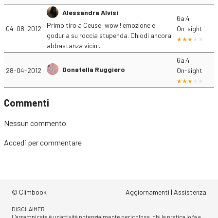
Alessandra Alvisi
6a.4
Primo tiro a Ceuse, wow!! emozione e
04-08-2012
On-sight
goduria su roccia stupenda. Chiodi ancora
abbastanza vicini.
6a.4
Donatella Ruggiero
28-04-2012
On-sight
Commenti
Nessun commento
Accedi
per commentare
© Climbook
Aggiornamenti
|
Assistenza
DISCLAIMER
L'arrampicata è un'attività potenzialmente pericolosa, chi la pratica lo fa a