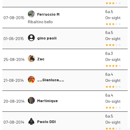
6a.5
Ferruccio M
07-08-2015
On-sight
Ribaltino bello
6a.5
gino paoli
01-06-2015
On-sight
6a.3
Zac
25-08-2014
On-sight
6a.4
__Gianluca__
21-08-2014
On-sight
6a.4
Martinique
20-08-2014
On-sight
6a.5
Paolo DDI
07-08-2014
On-sight