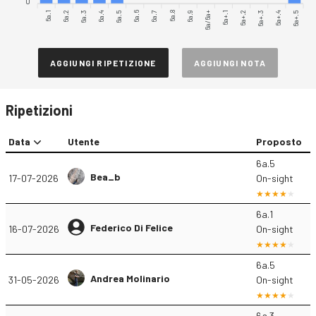
0
6a.1
6a.2
6a.3
6a.4
6a.5
6a.6
6a.7
6a.9
6a/6a+
6a+.1
6a+.2
6a+.3
6a+.4
6a+.5
6a.8
AGGIUNGI RIPETIZIONE
AGGIUNGI NOTA
Ripetizioni
Data
Utente
Proposto
6a.5
Bea_b
17-07-2026
On-sight
6a.1
Federico Di Felice
16-07-2026
On-sight
6a.5
Andrea Molinario
31-05-2026
On-sight
6a.3