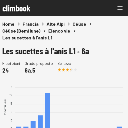
climbook
Home
Francia
Alte Alpi
Céüse
Céüse (Demi lune)
Elenco vie
Les sucettes à l'anis L1
Les sucettes à l'anis L1
•
6a
Ripetizioni
Grado proposto
Bellezza
24
6a.5
15
12
Ripetizioni
9
6
3