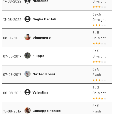
Michelino
17-08-2022
On-sight
6a+.5
Saghe Mentali
13-08-2022
On-sight
6a.5
piumenere
08-06-2019
On-sight
6a.5
Filippo
07-08-2017
On-sight
6a.5
Matteo Rossi
07-08-2017
Flash
6a.2
Valentina
09-08-2016
On-sight
6a.5
Giuseppe Ranieri
15-08-2015
Flash