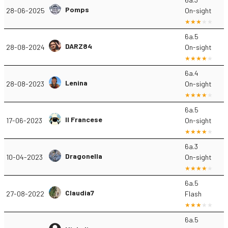
Pomps
28-06-2025
On-sight
6a.5
DARZ84
28-08-2024
On-sight
6a.4
Lenina
28-08-2023
On-sight
6a.5
Il Francese
17-06-2023
On-sight
6a.3
Dragonella
10-04-2023
On-sight
6a.5
Claudia7
27-08-2022
Flash
6a.5