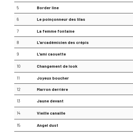
5
Border line
6
Le poinçonneur des lilas
7
La femme fontaine
8
L'arcadémicien des crépis
9
L'ami caouette
10
Changement de look
11
Joyeux boucher
12
Marron derrière
13
Jaune devant
14
Vieille canaille
15
Angel dust