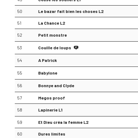
50
Le bazar fait bien les choses L2
51
La Chance L2
52
Petit monstre
53
Couille de loups
54
A Patrick
55
Babylone
56
Bonnye and Clyde
57
Megos proof
58
Lapinerie L1
59
Et Dieu créa la femme L2
60
Dures limites