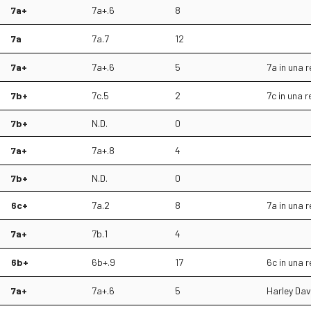
7a+
7a+.6
8
7a
7a.7
12
7a+
7a+.6
5
7a in una 
7b+
7c.5
2
7c in una 
7b+
N.D.
0
7a+
7a+.8
4
7b+
N.D.
0
6c+
7a.2
8
7a in una 
7a+
7b.1
4
6b+
6b+.9
17
6c in una 
7a+
7a+.6
5
Harley Dav