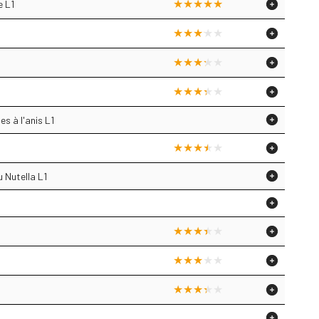
e L1
es à l'anis L1
 Nutella L1