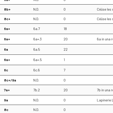
8b+
N.D.
0
Céüse les 
8c+
N.D.
0
Céüse les 
6a+
6a.7
18
6a+
6a+.3
20
6a in una 
6a
6a.5
22
6a+
6a+.5
1
6c
6c.6
7
8c+/9a
N.D.
0
7a+
7b.2
20
7b in una 
9a
N.D.
0
Lapinerie 
8c
N.D.
0