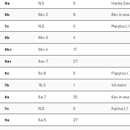
8a
N.D.
0
Harley Dav
6b
6b+.2
9
6b+ in una
7c
N.D.
0
Marylou L1
6b
6b+.2
4
6b+
6b+.4
17
6a+
6a+.7
27
6c
6c.8
5
Papyrus L
7b
7b.3
1
40 metri
6a
6a.7
30
6a+ in una
7c
N.D.
0
Katina L1
6a
6a.5
27