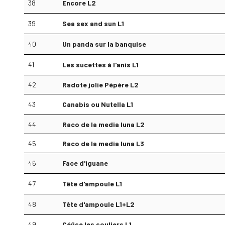
38
Encore L2
39
Sea sex and sun L1
40
Un panda sur la banquise
41
Les sucettes à l'anis L1
42
Radote jolie Pépère L2
43
Canabis ou Nutella L1
44
Raco de la media luna L2
45
Raco de la media luna L3
46
Face d'iguane
47
Tête d'ampoule L1
48
Tête d'ampoule L1+L2
49
Céüse les souliers L1