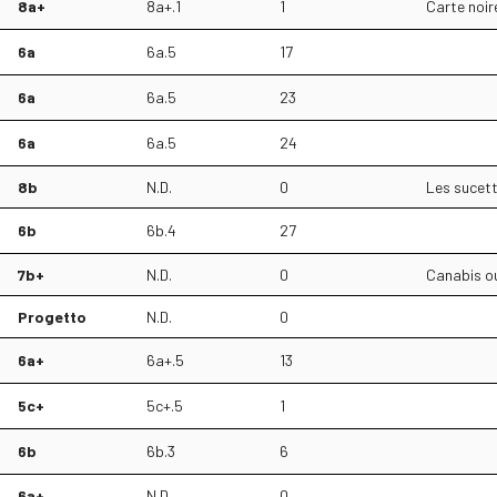
8a+
8a+.1
1
Carte noir
6a
6a.5
17
6a
6a.5
23
6a
6a.5
24
8b
N.D.
0
Les sucett
6b
6b.4
27
7b+
N.D.
0
Canabis ou
Progetto
N.D.
0
6a+
6a+.5
13
5c+
5c+.5
1
6b
6b.3
6
6a+
N.D.
0