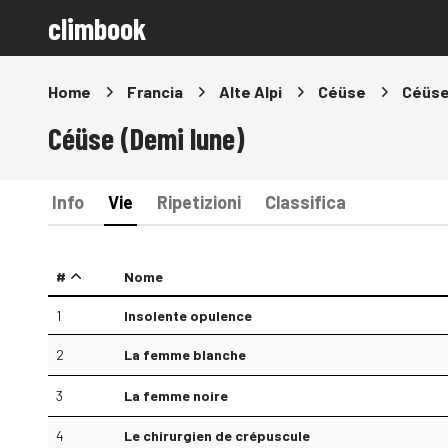
climbook
Home
Francia
Alte Alpi
Céüse
Céüse
Céüse (Demi lune)
Info
Vie
Ripetizioni
Classifica
#
Nome
1
Insolente opulence
2
La femme blanche
3
La femme noire
4
Le chirurgien de crépuscule