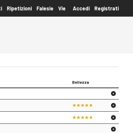
i
Ripetizioni
Falesie
Vie
Accedi
Registrati
Bellezza