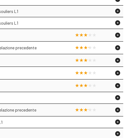
souliers L1
souliers L1
relazione precedente
relazione precedente
L1