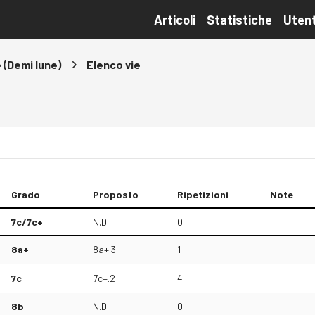
Articoli
Statistiche
Utent
 (Demi lune)
Elenco vie
Grado
Proposto
Ripetizioni
Note
7c/7c+
N.D.
0
8a+
8a+.3
1
7c
7c+.2
4
8b
N.D.
0