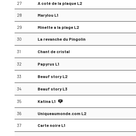
27
A coté de la plaque L2
28
Marylou L1
29
Minette a la plage L2
30
La revanche du Pingolin
31
Chant de cristal
32
Papyrus L1
33
Beauf story L2
34
Beauf story L3
35
Katina L1
36
Uniqueaumonde.com L2
37
Carte noire L1