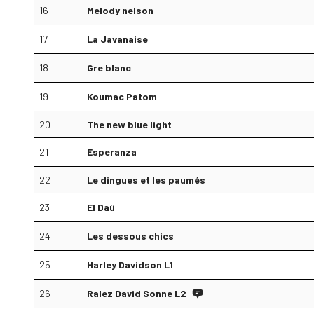
16
Melody nelson
17
La Javanaise
18
Gre blanc
19
Koumac Patom
20
The new blue light
21
Esperanza
22
Le dingues et les paumés
23
El Daü
24
Les dessous chics
25
Harley Davidson L1
26
Ralez David Sonne L2