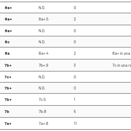
8a+
N.D.
0
8a+
8a+.5
2
8a+
N.D.
0
8c
N.D.
0
8a
8a+.4
2
8a+ in una
7b+
7b+.9
3
7c in una 
7c+
N.D.
0
7b+
N.D.
0
7b+
7c.5
1
7b
7b.8
5
7a+
7a+.8
11