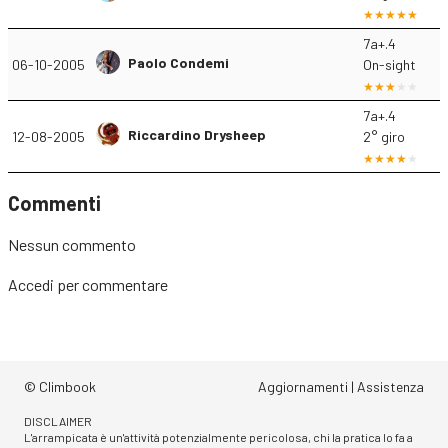
7a+.4
Paolo Condemi
06-10-2005
On-sight
7a+.4
Riccardino Drysheep
12-08-2005
2° giro
Commenti
Nessun commento
Accedi
per commentare
© Climbook
Aggiornamenti
|
Assistenza
DISCLAIMER
L'arrampicata è un'attività potenzialmente pericolosa, chi la pratica lo fa a