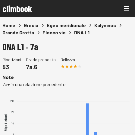
climbook
Home
Grecia
Egeo meridionale
Kalymnos
Grande Grotta
Elenco vie
DNA L1
DNA L1
•
7a
Ripetizioni
Grado proposto
Bellezza
53
7a.6
Note
7a+ in una relazione precedente
28
21
Ripetizioni
14
7