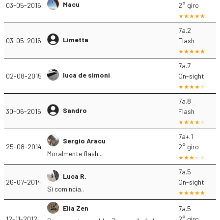
Macu
03-05-2016
2° giro
7a.2
Limetta
03-05-2016
Flash
7a.7
luca de simoni
02-08-2015
On-sight
7a.8
Sandro
30-06-2015
Flash
7a+.1
Sergio Aracu
25-08-2014
2° giro
Moralmente flash...
7a.5
Luca R.
26-07-2014
On-sight
Sì comincia..
Elia Zen
7a.5
12-11-2012
2° giro