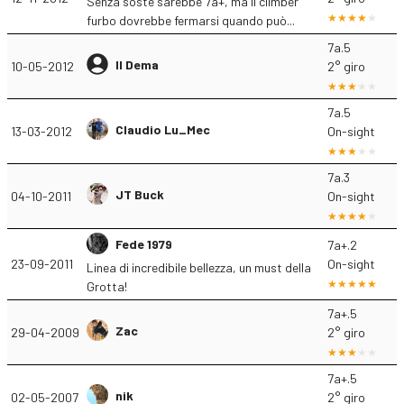
Senza soste sarebbe 7a+, ma il climber
furbo dovrebbe fermarsi quando può...
7a.5
Il Dema
10-05-2012
2° giro
7a.5
Claudio Lu_Mec
13-03-2012
On-sight
7a.3
JT Buck
04-10-2011
On-sight
Fede 1979
7a+.2
23-09-2011
On-sight
Linea di incredibile bellezza, un must della
Grotta!
7a+.5
Zac
29-04-2009
2° giro
7a+.5
nik
02-05-2007
2° giro