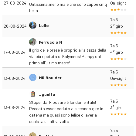
27-08-2024
On-sight
Untissima,meno male che sono zappe cmq
bella
7a.5
Lullo
26-08-2024
2° giro
Ferruccio M
7a.5
Il grip delle prese è proprio all’altezza della
17-08-2024
4° giro
via più ripetuta di Kalymnos! Pumpy dal
primo all’ultimo metro!
7a.5
MR Boulder
13-08-2024
On-sight
Jguelfo
7a.5
Stupenda! Riposare è fondamentale!
13-08-2024
3° giro
Peccato esser caduto al secondo giro in
catena ma quasi sono felice di averla
scalata un'altra volta
7a.5