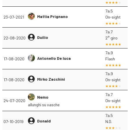
7a.5
Mattia Prignano
23-07-2021
On-sight
7a.7
Duilio
22-08-2020
2° giro
7a.9
Antonello De luca
17-08-2020
Flash
7a.9
Mirko Zacchini
17-08-2020
On-sight
7a.7
Nemo
24-07-2020
On-sight
allunghi su vasche
7a.5
Donald
07-10-2019
N.D.