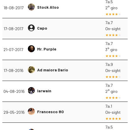
7a.5
Stock Atso
18-08-2017
2° giro
7a.7
Capo
17-08-2017
On-sight
7a.7
Mr. Purple
21-07-2017
3° giro
7a.9
Ad maiora Dario
17-08-2016
On-sight
7a.7
Iarwain
04-08-2016
2° giro
7a.1
Francesco 80
29-05-2016
On-sight
7a.5