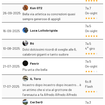
Kun 072
7a.7
26-09-2025
On-sight
Bella via atletica su concrezioni quasi
sempre generose di appigli
7a.5
Luca Lollobrigida
16-09-2025
On-sight
Bú
7a.5
10-08-2025
4° giro
Dolci dolcissimi ricordi di sveglie alle 6,
calabroni giganti e tanto sudore
7a.5
Fenrir
21-07-2025
On-sight
Piu unta che bella
IL Toro
6c.8
Incastro dopo incastro dopo incastro… è
17-07-2025
Flash
un attimo che si sta al grottone de
l’arenauta a fa Alfredo Alfredo Alfredo
Cer3erO
7a.3