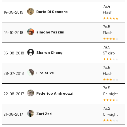
7a.4
Dario Di Gennaro
14-05-2019
Flash
7a.5
simone fazzini
04-10-2018
Flash
7a.5
Sharon Chang
05-08-2018
5° giro
7a.5
Il relative
28-07-2018
Flash
7a.5
Federico Andreozzi
22-08-2017
On-sight
7a.2
Zari Zari
21-08-2017
On-sight