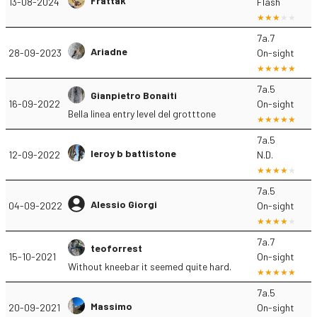
Frattak
13-08-2024
Flash
7a.7
Ariadne
28-09-2023
On-sight
7a.5
Gianpietro Bonaiti
16-09-2022
On-sight
Bella linea entry level del grotttone
7a.5
leroy b battistone
12-09-2022
N.D.
7a.5
Alessio Giorgi
04-09-2022
On-sight
7a.7
teoforrest
15-10-2021
On-sight
Without kneebar it seemed quite hard.
7a.5
Massimo
20-09-2021
On-sight