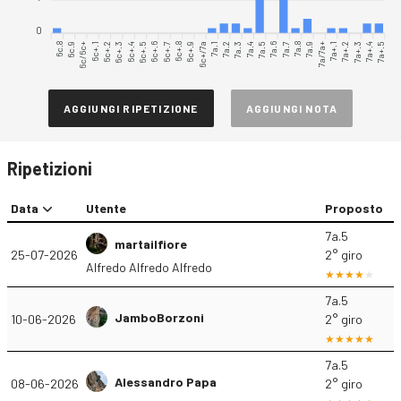
0
6c.8
6c.9
6c/6c+
6c+.2
6c+.3
6c+.4
6c+.5
6c+.6
6c+.7
6c+.9
6c+/7a
7a.1
7a.2
7a.3
7a.4
7a.6
7a.7
7a.8
7a.9
7a/7a+
7a+.1
7a+.3
7a+.4
7a+.5
6c+.1
6c+.8
7a.5
7a+.2
AGGIUNGI RIPETIZIONE
AGGIUNGI NOTA
Ripetizioni
Data
Utente
Proposto
7a.5
martailfiore
25-07-2026
2° giro
Alfredo Alfredo Alfredo
7a.5
JamboBorzoni
10-06-2026
2° giro
7a.5
Alessandro Papa
08-06-2026
2° giro