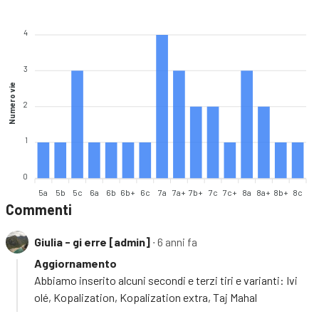
4
3
Numero vie
2
1
0
5a
5b
5c
6a
6b
6b+
6c
7a
7a+
7b+
7c
7c+
8a
8a+
8b+
8c
Commenti
Giulia - gi erre [admin]
∙ 6 anni fa
Aggiornamento
Abbiamo inserito alcuni secondi e terzi tiri e varianti: Ivi
olé, Kopalization, Kopalization extra, Taj Mahal