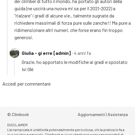
dei climber di tutto il mondo, ha portato gli autori della
guida (ne uscirà una nuova mi sa per il 2021-2022) a
“rialzare” i gradi di alcune vie.. talmente sugnate da
richiedere massimali di forza pure sulle zanche!! Ma pure a
ridimensionare altri numeri, che forse erano fin troppo
generosi.
Giulia - gi erre [admin]
∙ 4 anni fa
Grazie, ho apportato le modifiche ai gradi e spostato
Ivi Olé
Accedi
per commentare
© Climbook
Aggiornamenti
|
Assistenza
DISCLAIMER
L'arrampicata è un'attività potenzialmente pericolosa, chi la pratica lo fa a
suo rischio e pericolo. Climbook e i suoi utenti non sono responsabili di