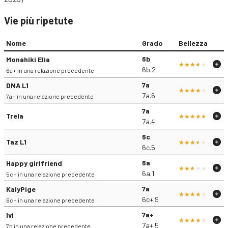
Vie più ripetute
Nome
Grado
Bellezza
6b
Monahiki Elia
6b.2
6a+ in una relazione precedente
7a
DNA L1
7a.6
7a+ in una relazione precedente
7a
Trela
7a.4
6c
Taz L1
6c.5
6a
Happy girlfriend
6a.1
5c+ in una relazione precedente
7a
KalyPige
6c+.9
6c+ in una relazione precedente
7a+
Ivi
7a+.5
7b in una relazione precedente