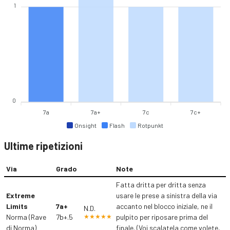
1
0
7a
7a+
7c
7c+
Onsight
Flash
Rotpunkt
Ultime ripetizioni
Via
Grado
Note
Fatta dritta per dritta senza
Extreme
usare le prese a sinistra della via
Limits
7a+
accanto nel blocco iniziale, ne il
N.D.
Norma (Rave
7b+.5
pulpito per riposare prima del
di Norma)
finale. (Voi scalatela come volete,