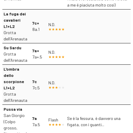
a me é piaciuta molto cosí)
La fuga dei
cavalieri
7c+
N.D.
L1+L2
8a.1
Grotta
dell'Arenauta
Su Sardu
7a+
N.D.
Grotta
7a+.5
dell'Arenauta
L'ombra
dello
scorpione
7c
N.D.
L1+L2
7c.5
Grotta
dell'Arenauta
Pussa via
San Giorgio
7a
Se è la fessura, è davvero una
Flash
(Colpo
7a.5
figata, con i guanti...
grosso,