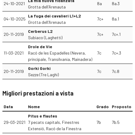
La mia nuova fidanzata
24-10-2021
8a
8a.3
Grotta dell'Arenauta
La fuga dei cavalieri L1+L2
04-10-2025
7c+
8a.1
Grotta dell'Arenauta
Cerberus L2
20-11-2019
7c+
7c+.1
Subiaco (Laghetti)
Drole de Vie
11-03-2021
Racó de les Espadelles (Nevera,
7c
7c+.3
principale, Transilvania, Mainadera)
Gorki Gorki
20-11-2019
7c
7c.8
Sezze (Tre Laghi)
Migliori prestazioni a vista
Data
Nome
Grado
Proposto
Pitus e flautes
29-03-2021
7 pecats capitals, Finestres
7b
7b.5
Extensió, Racó de la Finestra