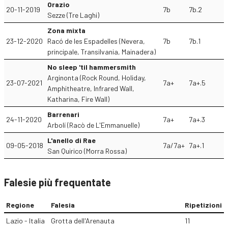
Orazio
20-11-2019
7b
7b.2
Sezze (Tre Laghi)
Zona mixta
23-12-2020
Racó de les Espadelles (Nevera,
7b
7b.1
principale, Transilvania, Mainadera)
No sleep 'til hammersmith
Arginonta (Rock Round, Holiday,
23-07-2021
7a+
7a+.5
Amphitheatre, Infrared Wall,
Katharina, Fire Wall)
Barrenari
24-11-2020
7a+
7a+.3
Arbolí (Racò de L'Emmanuelle)
L'anello di Rae
09-05-2018
7a/7a+
7a+.1
San Quirico (Morra Rossa)
Falesie più frequentate
Regione
Falesia
Ripetizioni
Lazio - Italia
Grotta dell'Arenauta
11