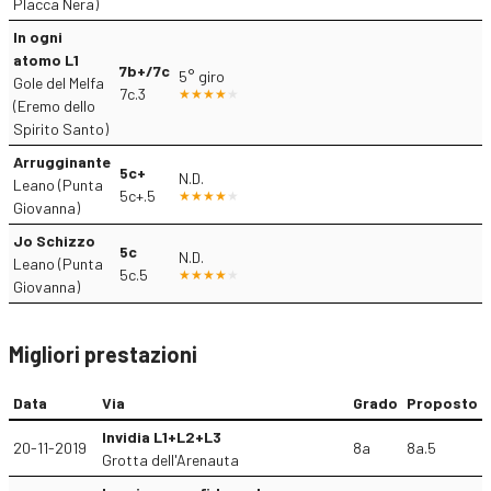
Placca Nera)
In ogni
atomo L1
7b+/7c
5° giro
Gole del Melfa
7c.3
(Eremo dello
Spirito Santo)
Arrugginante
5c+
N.D.
Leano (Punta
5c+.5
Giovanna)
Jo Schizzo
5c
N.D.
Leano (Punta
5c.5
Giovanna)
Migliori prestazioni
Data
Via
Grado
Proposto
Invidia L1+L2+L3
20-11-2019
8a
8a.5
Grotta dell'Arenauta