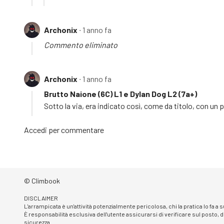
Archonix
∙ 1 anno fa
Commento eliminato
Archonix
∙ 1 anno fa
Brutto Naione (6C) L1 e Dylan Dog L2 (7a+)
Sotto la via, era indicato così, come da titolo, con un 
Accedi
per commentare
© Climbook
DISCLAIMER
L'arrampicata è un'attività potenzialmente pericolosa, chi la pratica lo fa a
È responsabilità esclusiva dell'utente assicurarsi di verificare sul posto, d
sicurezza.