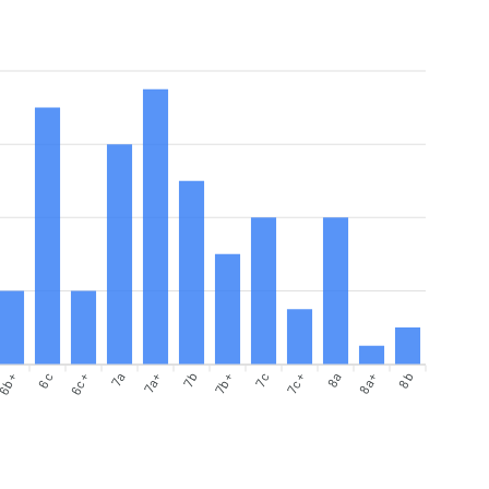
6b+
6c
6c+
7a
7a+
7b
7b+
7c
7c+
8a
8a+
8b