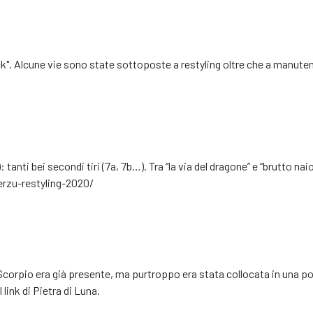
Rock". Alcune vie sono state sottoposte a restyling oltre che a manute
tanti bei secondi tiri (7a, 7b…). Tra “la via del dragone” e “brutto naio
rzu-restyling-2020/
Scorpio era già presente, ma purtroppo era stata collocata in una pos
link di Pietra di Luna.