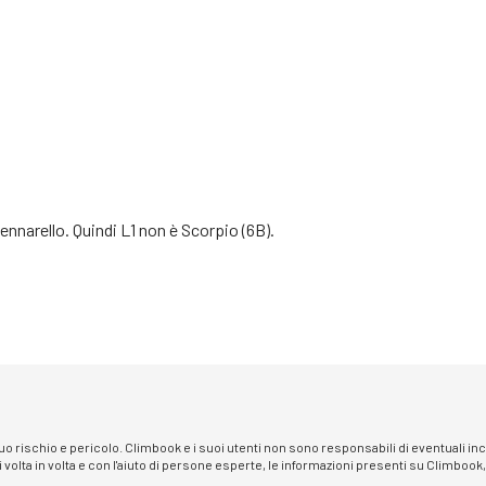
pennarello. Quindi L1 non è Scorpio (6B).
 suo rischio e pericolo. Climbook e i suoi utenti non sono responsabili di eventuali i
i volta in volta e con l'aiuto di persone esperte, le informazioni presenti su Climbook