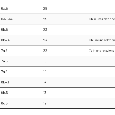
6a.5
28
6a/6a+
25
6b in una relazio
6b.5
23
6b+.4
23
6b+ in una relazi
7a.3
22
7a in una relazion
7a.5
15
7a.4
14
6b+.1
14
6b.5
13
6c.6
12