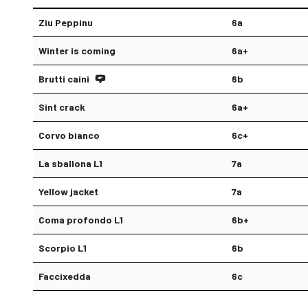
Ziu Peppinu
6a
Winter is coming
6a+
Brutti caini
6b
Sint crack
6a+
Corvo bianco
6c+
La sballona L1
7a
Yellow jacket
7a
Coma profondo L1
6b+
Scorpio L1
6b
Faccixedda
6c