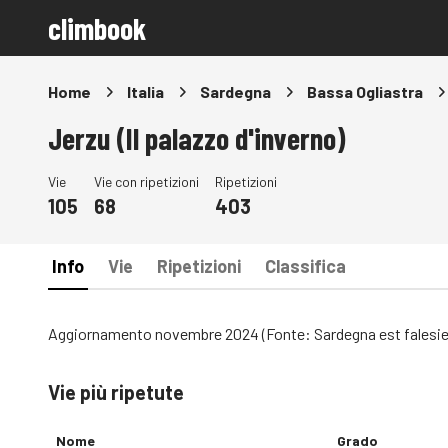
climbook
Home
Italia
Sardegna
Bassa Ogliastra
Jerzu (Il palazzo d'inverno)
Vie
Vie con ripetizioni
Ripetizioni
105
68
403
Info
Vie
Ripetizioni
Classifica
Aggiornamento novembre 2024 (Fonte: Sardegna est falesie,
Vie più ripetute
Nome
Grado