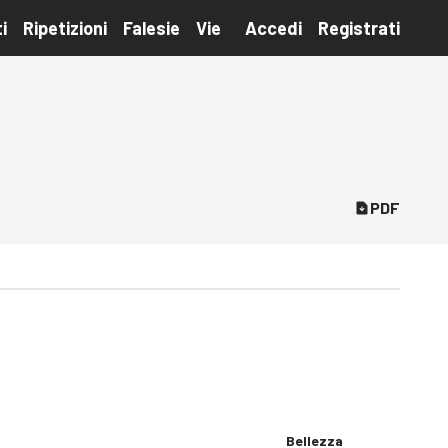
i
Ripetizioni
Falesie
Vie
Accedi
Registrati
PDF
Bellezza