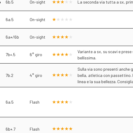
o
6b.5
On-sight
La seconda via tutta a sx, pri
6a.5
On-sight
6a+/6b
On-sight
Variante a sx, su scavi e prese
7b+.5
6° giro
bellissima.
Sulla via sono presenti anche g
7b.2
4° giro
bella, atletica con passettino
linea e la sua bellezza. Consigli
6a.5
Flash
6b+.7
Flash