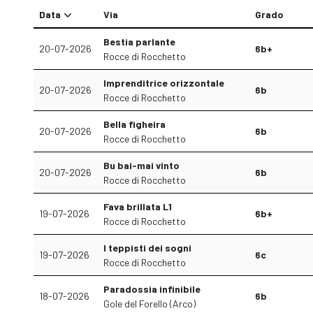
Data
Via
Grado
Bestia parlante
20-07-2026
6b+
Rocce di Rocchetto
Imprenditrice orizzontale
20-07-2026
6b
Rocce di Rocchetto
Bella figheira
20-07-2026
6b
Rocce di Rocchetto
Bu bai-mai vinto
20-07-2026
6b
Rocce di Rocchetto
Fava brillata L1
19-07-2026
6b+
Rocce di Rocchetto
I teppisti dei sogni
19-07-2026
6c
Rocce di Rocchetto
Paradossia infinibile
18-07-2026
6b
Gole del Forello (Arco)