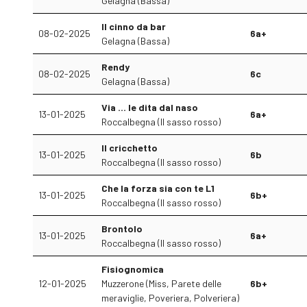
Gelagna (Bassa)
Il cinno da bar
08-02-2025
6a+
Gelagna (Bassa)
Rendy
08-02-2025
6c
Gelagna (Bassa)
Via … le dita dal naso
13-01-2025
6a+
Roccalbegna (Il sasso rosso)
Il cricchetto
13-01-2025
6b
Roccalbegna (Il sasso rosso)
Che la forza sia con te L1
13-01-2025
6b+
Roccalbegna (Il sasso rosso)
Brontolo
13-01-2025
6a+
Roccalbegna (Il sasso rosso)
Fisiognomica
12-01-2025
Muzzerone (Miss, Parete delle
6b+
meraviglie, Poveriera, Polveriera)