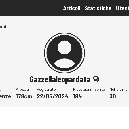
Articoli
Statistiche
Utent
oni
Gazzellaleopardata
à
Altezza
Registrato
Ripetizioni inserite
Nell'ultimo
renze
178cm
22/05/2024
184
30