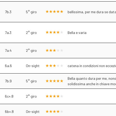
7b.3
5° giro
bellissima, per me dura se dat
7a.3
2° giro
Bella e varia
7a.4
2° giro
6a.6
On-sight
catena in condizioni non eccezio
Bella quanto dura per me, nonos
7b.9
5° giro
solidissima anche in chiave mo
6c+.8
2° giro
6b+.8
On-sight