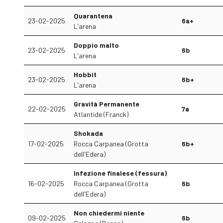
Quarantena
23-02-2025
6a+
L'arena
Doppio malto
23-02-2025
6b
L'arena
Hobbit
23-02-2025
6b+
L'arena
Gravità Permanente
22-02-2025
7a
Atlantide (Franck)
Shokada
17-02-2025
Rocca Carpanea (Grotta
6b+
dell'Edera)
Infezione finalese (fessura)
16-02-2025
Rocca Carpanea (Grotta
6b
dell'Edera)
Non chiedermi niente
09-02-2025
6b