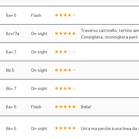
6a+.5
Flash
Traverso cattivello, tettino a
6c+/7a
On-sight
Consigliata, sconsigliata però
6a+.7
On-sight
6b.5
On-sight
6b+.7
On-sight
6a+.5
Flash
Bella!
6b+.5
On-sight
Unta ma perché è una linea da s