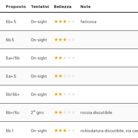
Proposto
Tentativi
Bellezza
Note
6b+.5
On-sight
faticosa
6b.5
On-sight
6a+/6b
On-sight
6a+.5
On-sight
6b/6b+
On-sight
6b+/6c
2° giro
roccia discutibile
6b.1
On-sight
richiodatura discutibile, via car