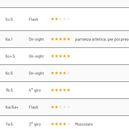
5c.5
Flash
6a.1
On-sight
partenza atletica, per poi pre
6c+.5
On-sight
6c.5
On-sight
7b.5
4° giro
6a/6a+
Flash
7a.5
2° giro
Muscolare