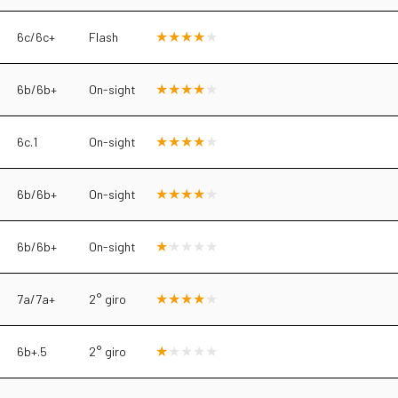
6c/6c+
Flash
6b/6b+
On-sight
6c.1
On-sight
6b/6b+
On-sight
6b/6b+
On-sight
7a/7a+
2° giro
6b+.5
2° giro