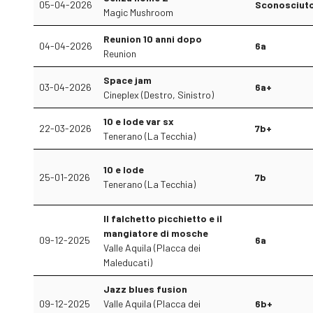
05-04-2026
Sconosciut
Magic Mushroom
Reunion 10 anni dopo
04-04-2026
6a
Reunion
Space jam
03-04-2026
6a+
Cineplex (Destro, Sinistro)
10 e lode var sx
22-03-2026
7b+
Tenerano (La Tecchia)
10 e lode
25-01-2026
7b
Tenerano (La Tecchia)
Il falchetto picchietto e il
mangiatore di mosche
09-12-2025
6a
Valle Aquila (Placca dei
Maleducati)
Jazz blues fusion
09-12-2025
Valle Aquila (Placca dei
6b+