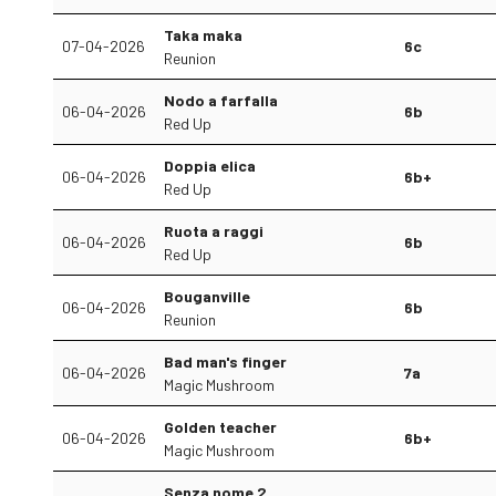
Taka maka
07-04-2026
6c
Reunion
Nodo a farfalla
06-04-2026
6b
Red Up
Doppia elica
06-04-2026
6b+
Red Up
Ruota a raggi
06-04-2026
6b
Red Up
Bouganville
06-04-2026
6b
Reunion
Bad man's finger
06-04-2026
7a
Magic Mushroom
Golden teacher
06-04-2026
6b+
Magic Mushroom
Senza nome 2