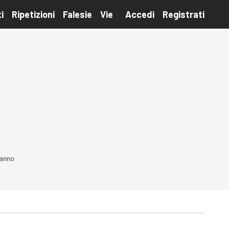
i
Ripetizioni
Falesie
Vie
Accedi
Registrati
 anno