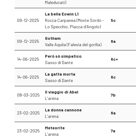
Maleducati)
La bella Eowin L1
09-12-2025
Rocca Carpanea (Monte Sordo -
5c
Lo Specchio, Placca d'Angolo)
Gotham
09-12-2025
6a
Valle Aquila (Falesia del gorilla)
Però sò simpatico
14-06-2025
6c+
Sasso di Dante
La gatta morta
14-06-2025
6c
Sasso di Dante
Il viaggio di Abel
08-03-2025
7b
L'arena
La donna cannone
23-02-2025
6a
L'arena
Meteorite
23-02-2025
7a
L'arena