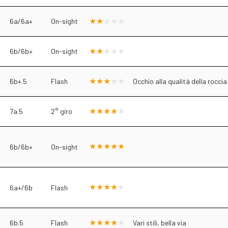
6a/6a+
On-sight
6b/6b+
On-sight
6b+.5
Flash
Occhio alla qualità della roccia
7a.5
2° giro
6b/6b+
On-sight
6a+/6b
Flash
6b.5
Flash
Vari stili, bella via