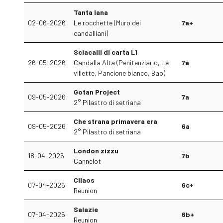
Tanta lana
02-06-2026
Le rocchette (Muro dei
7a+
candalliani)
Sciacalli di carta L1
26-05-2026
Candalla Alta (Penitenziario, Le
7a
villette, Pancione bianco, Bao)
Gotan Project
09-05-2026
7a
2° Pilastro di setriana
Che strana primavera era
09-05-2026
6a
2° Pilastro di setriana
London zizzu
18-04-2026
7b
Cannelot
Cilaos
07-04-2026
6c+
Reunion
Salazie
07-04-2026
6b+
Reunion