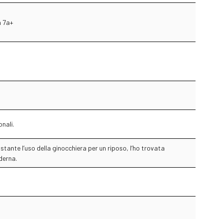
a 7a+
nali.
tante l’uso della ginocchiera per un riposo, l’ho trovata
derna.