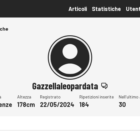
Articoli
Statistiche
Utent
iche
Gazzellaleopardata
à
Altezza
Registrato
Ripetizioni inserite
Nell'ultimo
renze
178cm
22/05/2024
184
30