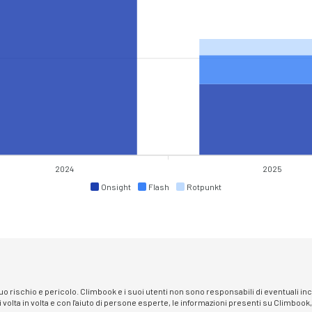
2024
2025
Onsight
Flash
Rotpunkt
 suo rischio e pericolo. Climbook e i suoi utenti non sono responsabili di eventuali i
i volta in volta e con l'aiuto di persone esperte, le informazioni presenti su Climbook