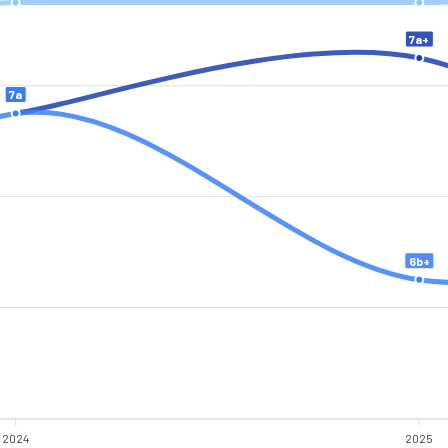
7a+
7a
7a
6b+
2024
2025