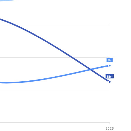
6c
6b+
2026