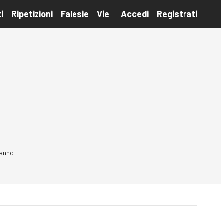
i
Ripetizioni
Falesie
Vie
Accedi
Registrati
 anno