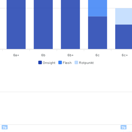
6a+
6b
6b+
6c
6c+
Onsight
Flash
Rotpunkt
7b
7b