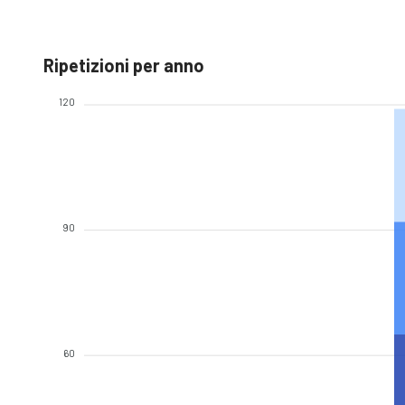
Ripetizioni per anno
120
90
60