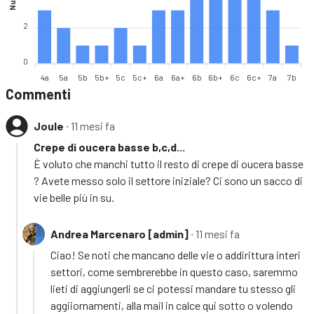
2
0
4a
5a
5b
5b+
5c
5c+
6a
6a+
6b
6b+
6c
6c+
7a
7b
Commenti
Joule
∙ 11 mesi fa
Crepe di oucera basse b,c,d...
È voluto che manchi tutto il resto di crepe di oucera basse
? Avete messo solo il settore iniziale? Ci sono un sacco di
vie belle più in su.
Andrea Marcenaro [admin]
∙ 11 mesi fa
Ciao! Se noti che mancano delle vie o addirittura interi
settori, come sembrerebbe in questo caso, saremmo
lieti di aggiungerli se ci potessi mandare tu stesso gli
aggiiornamenti, alla mail in calce qui sotto o volendo