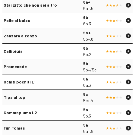
6a+
Stai zitto che non sei altro
6a+.5
6b
Palle al balzo
6b.3
5b+
Zanzara a zonzo
5b+.6
6b
Callipigia
6b.2
5b
Promenade
5b+/5c
6a
Ochiti pochiti L1
6a.3
5c
Tipa al top
5c+.4
5a
Gommapiuma L2
5b.3
5a
Fun Tomas
5a+.8