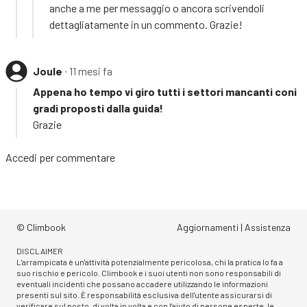
anche a me per messaggio o ancora scrivendoli
dettagliatamente in un commento. Grazie!
Joule
∙ 11 mesi fa
Appena ho tempo vi giro tutti i settori mancanti coni
gradi proposti dalla guida!
Grazie
Accedi
per commentare
© Climbook
Aggiornamenti
|
Assistenza
DISCLAIMER
L'arrampicata è un'attività potenzialmente pericolosa, chi la pratica lo fa a
suo rischio e pericolo. Climbook e i suoi utenti non sono responsabili di
eventuali incidenti che possano accadere utilizzando le informazioni
presenti sul sito. È responsabilità esclusiva dell'utente assicurarsi di
verificare sul posto, di volta in volta e con l'aiuto di persone esperte, le