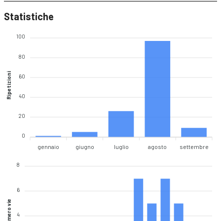
Statistiche
100
80
Ripetizioni
60
40
20
0
gennaio
giugno
luglio
agosto
settembre
8
6
Numero vie
4