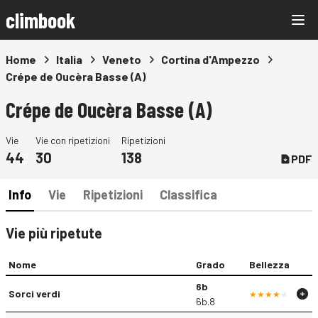
climbook
Home
Italia
Veneto
Cortina d'Ampezzo
Crépe de Oucèra Basse (A)
Crépe de Oucèra Basse (A)
Vie
Vie con ripetizioni
Ripetizioni
44
30
138
PDF
Info
Vie
Ripetizioni
Classifica
Vie più ripetute
Nome
Grado
Bellezza
6b
Sorci verdi
6b.8