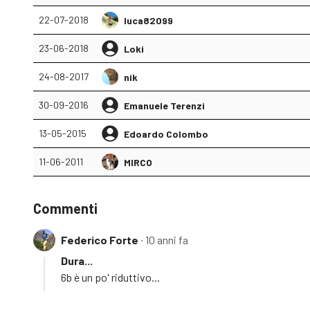
22-07-2018
luca82099
23-06-2018
Loki
24-08-2017
nik
30-09-2016
Emanuele Terenzi
13-05-2015
Edoardo Colombo
11-06-2011
MIRCO
Commenti
Federico Forte
∙ 10 anni fa
Dura...
6b è un po' riduttivo...