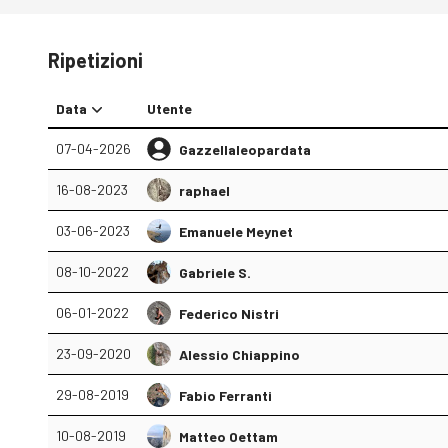
Ripetizioni
Data
Utente
07-04-2026
Gazzellaleopardata
16-08-2023
raphael
03-06-2023
Emanuele Meynet
08-10-2022
Gabriele S.
06-01-2022
Federico Nistri
23-09-2020
Alessio Chiappino
29-08-2019
Fabio Ferranti
10-08-2019
Matteo Oettam