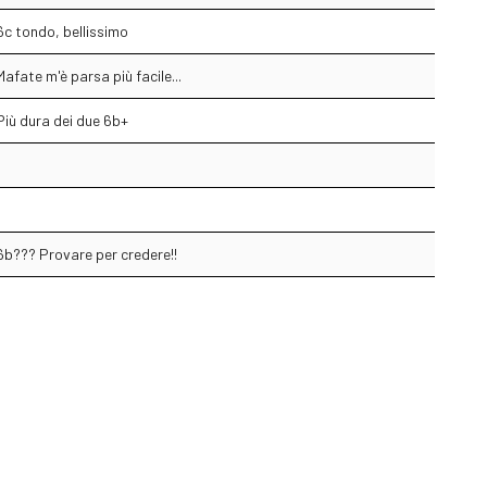
6c tondo, bellissimo
Mafate m'è parsa più facile...
Più dura dei due 6b+
6b??? Provare per credere!!