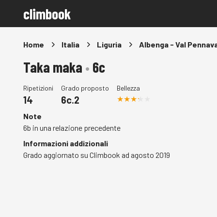
climbook
Home
Italia
Liguria
Albenga - Val Pennava
Taka maka
•
6c
Ripetizioni
Grado proposto
Bellezza
14
6c.2
Note
6b in una relazione precedente
Informazioni addizionali
Grado aggiornato su Climbook ad agosto 2019