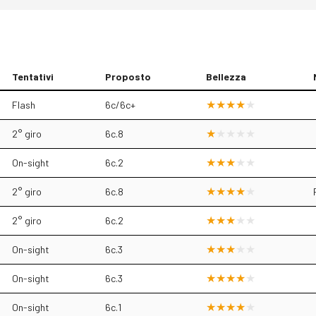
Tentativi
Proposto
Bellezza
Flash
6c/6c+
2° giro
6c.8
On-sight
6c.2
2° giro
6c.8
2° giro
6c.2
On-sight
6c.3
On-sight
6c.3
On-sight
6c.1