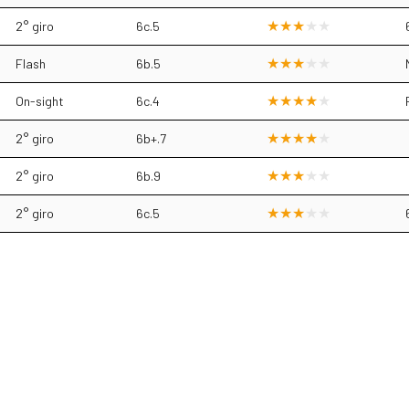
2° giro
6c.5
Flash
6b.5
On-sight
6c.4
2° giro
6b+.7
2° giro
6b.9
2° giro
6c.5