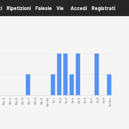
i
Ripetizioni
Falesie
Vie
Accedi
Registrati
6b+.3
6b+.4
6b+.5
6b+.6
6b+.7
6b+.8
6b+.9
6b+/6c
6c.1
6c.2
6c.3
6c.5
6c.6
6c.7
6c.8
6c.9
6c/6c+
6c.4