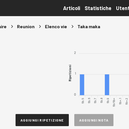
Articoli
Statistiche
Utent
ire
Reunion
Elenco vie
Taka maka
2
Ripetizioni
1
0
6b.5
6b.6
6b.7
6b.8
6b.9
6b/6b+
6b+.2
6b+.1
AGGIUNGI RIPETIZIONE
AGGIUNGI NOTA