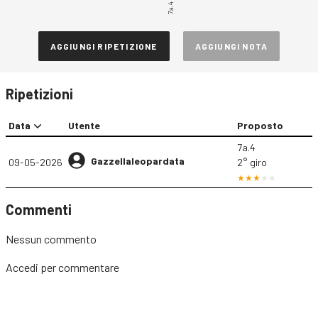
7a.4
AGGIUNGI RIPETIZIONE
AGGIUNGI NOTA
Ripetizioni
Data
Utente
Proposto
7a.4
Gazzellaleopardata
09-05-2026
2° giro
Commenti
Nessun commento
Accedi
per commentare