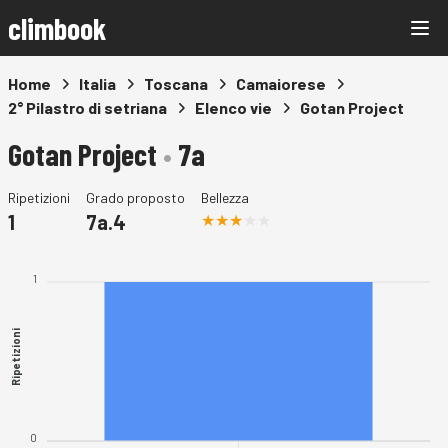
climbook
Home
Italia
Toscana
Camaiorese
2° Pilastro di setriana
Elenco vie
Gotan Project
Gotan Project
•
7a
Ripetizioni
Grado proposto
Bellezza
1
7a.4
1
Ripetizioni
0