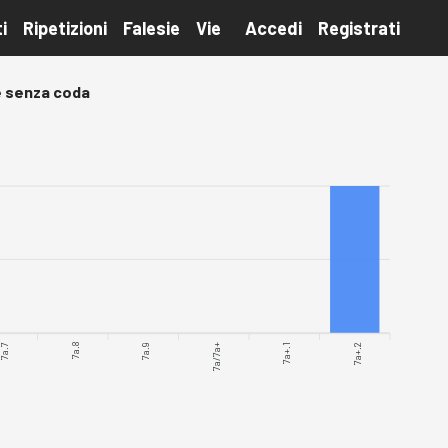
i
Ripetizioni
Falesie
Vie
Accedi
Registrati
 senza coda
7a.7
7a.8
7a.9
7a/7a+
7a+.1
7a+.2