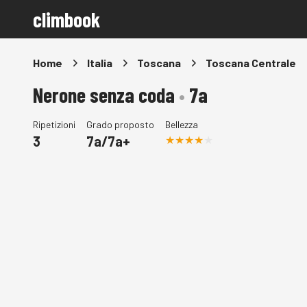
climbook
Home
Italia
Toscana
Toscana Centrale
Nerone senza coda
•
7a
Ripetizioni
Grado proposto
Bellezza
3
7a/7a+