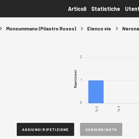
Articoli
Statistiche
Utent
Monsummano (Pilastro Rosso)
Elenco vie
Nerone
2
Ripetizioni
1
0
7a.5
7a.6
AGGIUNGI RIPETIZIONE
AGGIUNGI NOTA