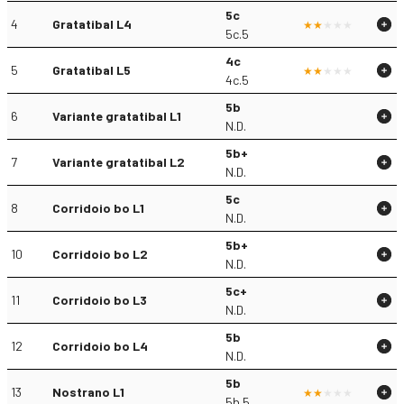
5c
4
Gratatibal L4
5c.5
4c
5
Gratatibal L5
4c.5
5b
6
Variante gratatibal L1
N.D.
5b+
7
Variante gratatibal L2
N.D.
5c
8
Corridoio bo L1
N.D.
5b+
10
Corridoio bo L2
N.D.
5c+
11
Corridoio bo L3
N.D.
5b
12
Corridoio bo L4
N.D.
5b
13
Nostrano L1
5b.5