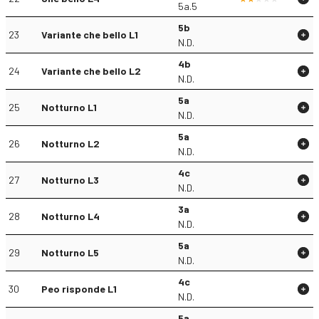
5a.5
5b
23
Variante che bello L1
N.D.
4b
24
Variante che bello L2
N.D.
5a
25
Notturno L1
N.D.
5a
26
Notturno L2
N.D.
4c
27
Notturno L3
N.D.
3a
28
Notturno L4
N.D.
5a
29
Notturno L5
N.D.
4c
30
Peo risponde L1
N.D.
5a