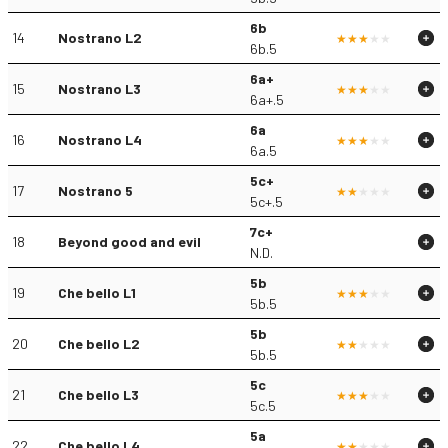
6b
14
Nostrano L2
6b.5
6a+
15
Nostrano L3
6a+.5
6a
16
Nostrano L4
6a.5
5c+
17
Nostrano 5
5c+.5
7c+
18
Beyond good and evil
N.D.
5b
19
Che bello L1
5b.5
5b
20
Che bello L2
5b.5
5c
21
Che bello L3
5c.5
5a
22
Che bello L4