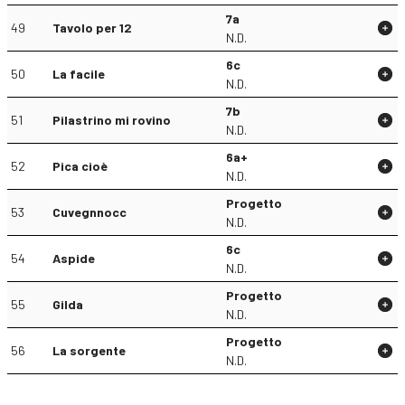
7a
49
Tavolo per 12
N.D.
6c
50
La facile
N.D.
7b
51
Pilastrino mi rovino
N.D.
6a+
52
Pica cioè
N.D.
Progetto
53
Cuvegnnocc
N.D.
6c
54
Aspide
N.D.
Progetto
55
Gilda
N.D.
Progetto
56
La sorgente
N.D.