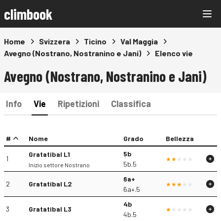
climbook
Home
Svizzera
Ticino
Val Maggia
Avegno (Nostrano, Nostranino e Jani)
Elenco vie
Avegno (Nostrano, Nostranino e Jani)
Info
Vie
Ripetizioni
Classifica
#
Nome
Grado
Bellezza
5b
Gratatibal L1
1
5b.5
Inizio settore Nostrano
6a+
2
Gratatibal L2
6a+.5
4b
3
Gratatibal L3
4b.5