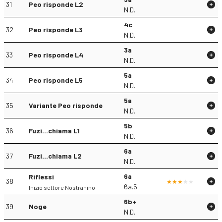
31
Peo risponde L2
N.D.
4c
32
Peo risponde L3
N.D.
3a
33
Peo risponde L4
N.D.
5a
34
Peo risponde L5
N.D.
5a
35
Variante Peo risponde
N.D.
5b
36
Fuzi...chiama L1
N.D.
6a
37
Fuzi...chiama L2
N.D.
6a
Riflessi
38
6a.5
Inizio settore Nostranino
6b+
39
Noge
N.D.