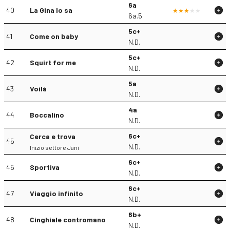
6a
40
La Gina lo sa
6a.5
5c+
41
Come on baby
N.D.
5c+
42
Squirt for me
N.D.
5a
43
Voilà
N.D.
4a
44
Boccalino
N.D.
6c+
Cerca e trova
45
N.D.
Inizio settore Jani
6c+
46
Sportiva
N.D.
6c+
47
Viaggio infinito
N.D.
6b+
48
Cinghiale contromano
N.D.