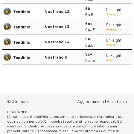
6b
On-sight
Nostrano L2
Tendinix
6b.5
6a+
On-sight
Nostrano L3
Tendinix
6a+.5
6a
On-sight
Nostrano L4
Tendinix
6a.5
5c+
On-sight
Nostrano 5
Tendinix
5c+.5
© Climbook
Aggiornamenti
|
Assistenza
DISCLAIMER
L'arrampicata è un'attività potenzialmente pericolosa, chi la pratica lo fa a
suo rischio e pericolo. Climbook e i suoi utenti non sono responsabili di
eventuali incidenti che possano accadere utilizzando le informazioni
presenti sul sito. È responsabilità esclusiva dell'utente assicurarsi di