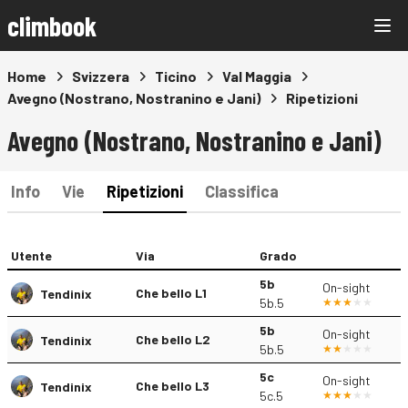
climbook
Home
Svizzera
Ticino
Val Maggia
Avegno (Nostrano, Nostranino e Jani)
Ripetizioni
Avegno (Nostrano, Nostranino e Jani)
Info
Vie
Ripetizioni
Classifica
Utente
Via
Grado
5b
On-sight
Che bello L1
Tendinix
5b.5
5b
On-sight
Che bello L2
Tendinix
5b.5
5c
On-sight
Che bello L3
Tendinix
5c.5