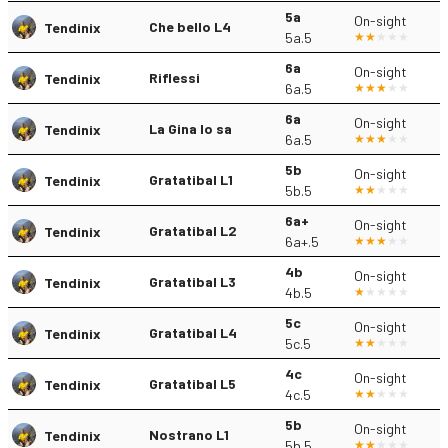
5a
On-sight
Che bello L4
Tendinix
5a.5
6a
On-sight
Riflessi
Tendinix
6a.5
6a
On-sight
La Gina lo sa
Tendinix
6a.5
5b
On-sight
Gratatibal L1
Tendinix
5b.5
6a+
On-sight
Gratatibal L2
Tendinix
6a+.5
4b
On-sight
Gratatibal L3
Tendinix
4b.5
5c
On-sight
Gratatibal L4
Tendinix
5c.5
4c
On-sight
Gratatibal L5
Tendinix
4c.5
5b
On-sight
Nostrano L1
Tendinix
5b.5