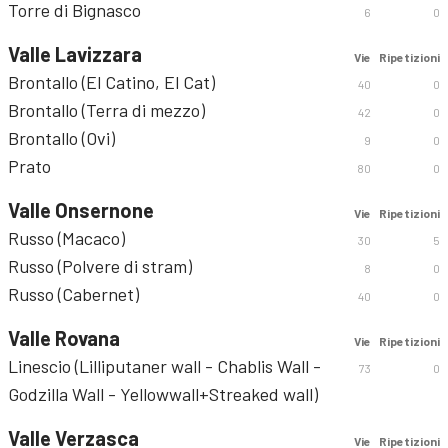
Torre di Bignasco
6
0
Valle Lavizzara
Vie
Ripetizioni
Brontallo (El Catino, El Cat)
40
0
Brontallo (Terra di mezzo)
42
0
Brontallo (Ovi)
9
0
Prato
80
0
Valle Onsernone
Vie
Ripetizioni
Russo (Macaco)
30
5
Russo (Polvere di stram)
8
0
Russo (Cabernet)
40
0
Valle Rovana
Vie
Ripetizioni
Linescio (Lilliputaner wall - Chablis Wall -
73
0
Godzilla Wall - Yellowwall+Streaked wall)
Valle Verzasca
Vie
Ripetizioni