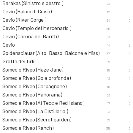
Barakas (Sinistro e destro )
43
0
Cevio (Balom di Cevio)
12
0
Cevio (River Gorge )
24
0
Cevio (Tempio del Mercenario )
20
0
Cevio (Corona dei Bariffi)
13
0
Cevio
44
2
Goldensciauar (Alto, Basso, Balcone e Miss)
37
0
Grotta dei tirli
9
0
Someo e Riveo (Haze Jane)
15
0
Someo e Riveo (Gola profonda)
13
0
Someo e Riveo (Carpagnone)
18
0
Someo e Riveo (Panorama)
33
0
Someo e Riveo (Ai Tecc e Red Island)
17
0
Someo e Riveo (La Distilleria )
13
0
Someo e Riveo (Secret garden)
21
0
Someo e Riveo (Ranch)
35
0