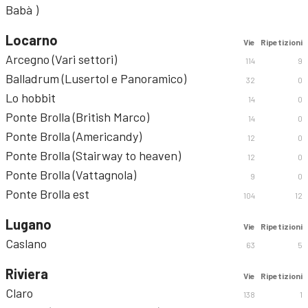
Babà )
Locarno
Vie
Ripetizioni
Arcegno (Vari settori)
114
9
Balladrum (Lusertol e Panoramico)
32
0
Lo hobbit
14
0
Ponte Brolla (British Marco)
14
0
Ponte Brolla (Americandy)
12
0
Ponte Brolla (Stairway to heaven)
12
0
Ponte Brolla (Vattagnola)
9
0
Ponte Brolla est
104
12
Lugano
Vie
Ripetizioni
Caslano
63
5
Riviera
Vie
Ripetizioni
Claro
138
1