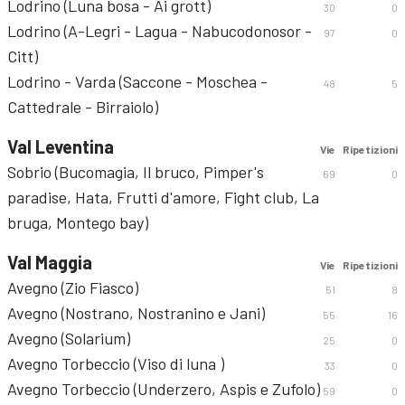
Lodrino (Luna bosa - Ai grott)
30
0
Lodrino (A-Legri - Lagua - Nabucodonosor -
97
0
Citt)
Lodrino - Varda (Saccone - Moschea -
48
5
Cattedrale - Birraiolo)
Val Leventina
Vie
Ripetizioni
Sobrio (Bucomagia, Il bruco, Pimper's
69
0
paradise, Hata, Frutti d'amore, Fight club, La
bruga, Montego bay)
Val Maggia
Vie
Ripetizioni
Avegno (Zio Fiasco)
51
8
Avegno (Nostrano, Nostranino e Jani)
55
16
Avegno (Solarium)
25
0
Avegno Torbeccio (Viso di luna )
33
0
Avegno Torbeccio (Underzero, Aspis e Zufolo)
59
0