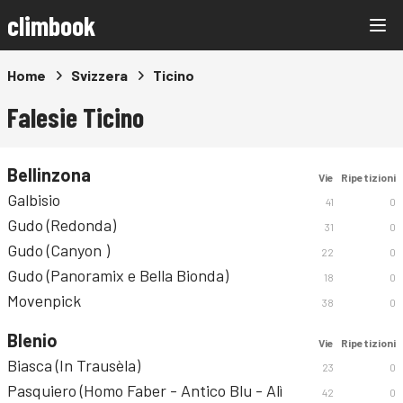
climbook
Home
Svizzera
Ticino
Falesie Ticino
Bellinzona
Vie
Ripetizioni
Galbisio
41
0
Gudo (Redonda)
31
0
Gudo (Canyon )
22
0
Gudo (Panoramix e Bella Bionda)
18
0
Movenpick
38
0
Blenio
Vie
Ripetizioni
Biasca (In Trausèla)
23
0
Pasquiero (Homo Faber - Antico Blu - Alì
42
0