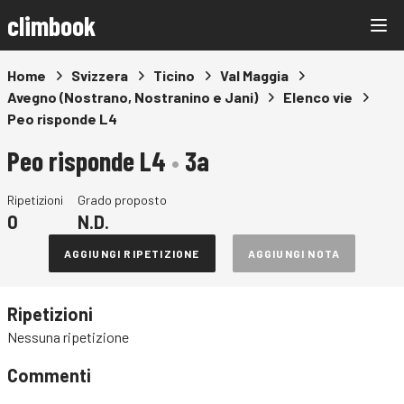
climbook
Home
Svizzera
Ticino
Val Maggia
Avegno (Nostrano, Nostranino e Jani)
Elenco vie
Peo risponde L4
Peo risponde L4
•
3a
Ripetizioni
Grado proposto
0
N.D.
AGGIUNGI RIPETIZIONE
AGGIUNGI NOTA
Ripetizioni
Nessuna ripetizione
Commenti