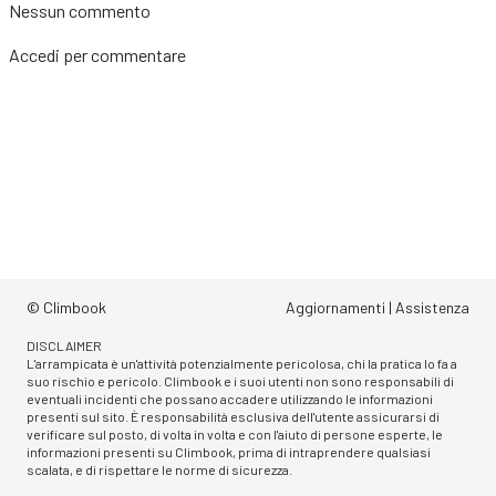
Nessun commento
Accedi
per commentare
© Climbook
Aggiornamenti
|
Assistenza
DISCLAIMER
L'arrampicata è un'attività potenzialmente pericolosa, chi la pratica lo fa a
suo rischio e pericolo. Climbook e i suoi utenti non sono responsabili di
eventuali incidenti che possano accadere utilizzando le informazioni
presenti sul sito. È responsabilità esclusiva dell'utente assicurarsi di
verificare sul posto, di volta in volta e con l'aiuto di persone esperte, le
informazioni presenti su Climbook, prima di intraprendere qualsiasi
scalata, e di rispettare le norme di sicurezza.