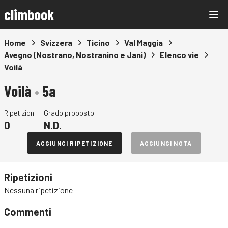
climbook
Home
Svizzera
Ticino
Val Maggia
Avegno (Nostrano, Nostranino e Jani)
Elenco vie
Voilà
Voilà
•
5a
Ripetizioni
Grado proposto
0
N.D.
AGGIUNGI RIPETIZIONE
AGGIUNGI NOTA
Ripetizioni
Nessuna ripetizione
Commenti