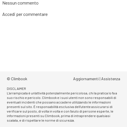
Nessun commento
Accedi
per commentare
© Climbook
Aggiornamenti
|
Assistenza
DISCLAIMER
L'arrampicata è un'attività potenzialmente pericolosa, chi la pratica lo fa a
suo rischio e pericolo. Climbook e i suoi utenti non sono responsabili di
eventuali incidenti che possano accadere utilizzando le informazioni
presenti sul sito. È responsabilità esclusiva dell'utente assicurarsi di
verificare sul posto, di volta in volta e con l'aiuto di persone esperte, le
informazioni presenti su Climbook, prima di intraprendere qualsiasi
scalata, e di rispettare le norme di sicurezza.