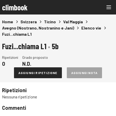
climbook
Home
Svizzera
Ticino
Val Maggia
Avegno (Nostrano, Nostranino e Jani)
Elenco vie
Fuzi...chiama L1
Fuzi...chiama L1
•
5b
Ripetizioni
Grado proposto
0
N.D.
AGGIUNGI RIPETIZIONE
AGGIUNGI NOTA
Ripetizioni
Nessuna ripetizione
Commenti