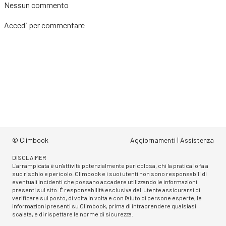
Nessun commento
Accedi
per commentare
© Climbook
Aggiornamenti
|
Assistenza
DISCLAIMER
L'arrampicata è un'attività potenzialmente pericolosa, chi la pratica lo fa a
suo rischio e pericolo. Climbook e i suoi utenti non sono responsabili di
eventuali incidenti che possano accadere utilizzando le informazioni
presenti sul sito. È responsabilità esclusiva dell'utente assicurarsi di
verificare sul posto, di volta in volta e con l'aiuto di persone esperte, le
informazioni presenti su Climbook, prima di intraprendere qualsiasi
scalata, e di rispettare le norme di sicurezza.