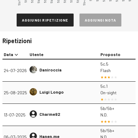
5b/5b+
5b+/5c
AGGIUNGI RIPETIZIONE
AGGIUNGI NOTA
Ripetizioni
Data
Utente
Proposto
5c.5
Daniroccia
24-07-2026
Flash
5c.1
Luigi Longo
25-08-2025
On-sight
5b/5b+
Charme92
13-07-2025
N.D.
5b/5b+
Hanen.me
06-07-2025
N.D.