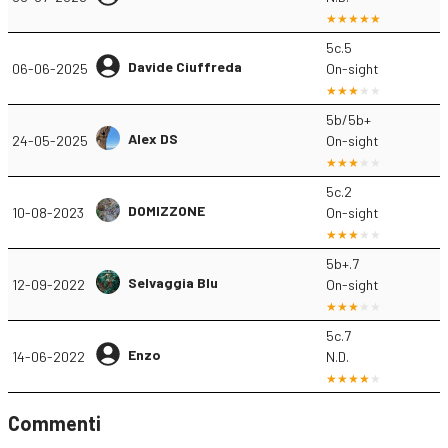
5c.5
Davide Ciuffreda
06-06-2025
On-sight
5b/5b+
Alex DS
24-05-2025
On-sight
5c.2
DOMIZZONE
10-08-2023
On-sight
5b+.7
Selvaggia Blu
12-09-2022
On-sight
5c.7
Enzo
14-06-2022
N.D.
Commenti