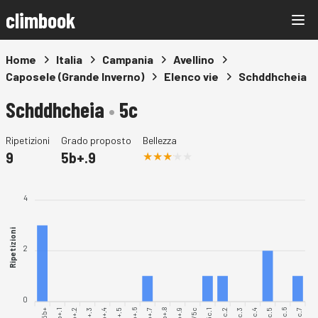
climbook
Home
Italia
Campania
Avellino
Caposele (Grande Inverno)
Elenco vie
Schddhcheia
Schddhcheia
•
5c
Ripetizioni
Grado proposto
Bellezza
9
5b+.9
4
Ripetizioni
2
0
5b+.2
5b+.3
5b+.5
5b+.6
5b+.8
5b+.9
5c.1
5c.2
5c.4
5c.5
5c.7
5b+.1
5b+.4
5b+.7
5c.3
5c.6