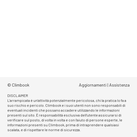
© Climbook
Aggiornamenti
|
Assistenza
DISCLAIMER
L'arrampicata è un'attività potenzialmente pericolosa, chi la pratica lo fa a
suo rischio e pericolo. Climbook e i suoi utenti non sono responsabili di
eventuali incidenti che possano accadere utilizzando le informazioni
presenti sul sito. È responsabilità esclusiva dell'utente assicurarsi di
verificare sul posto, di volta in volta e con l'aiuto di persone esperte, le
informazioni presenti su Climbook, prima di intraprendere qualsiasi
scalata, e di rispettare le norme di sicurezza.