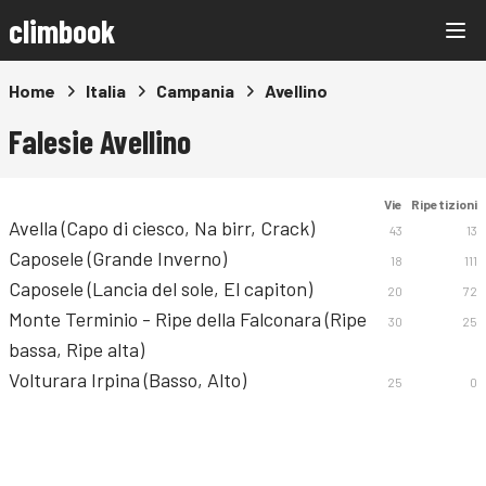
climbook
Home
Italia
Campania
Avellino
Falesie Avellino
Vie
Ripetizioni
Avella (Capo di ciesco, Na birr, Crack)
43
13
Caposele (Grande Inverno)
18
111
Caposele (Lancia del sole, El capiton)
20
72
Monte Terminio - Ripe della Falconara (Ripe
30
25
bassa, Ripe alta)
Volturara Irpina (Basso, Alto)
25
0