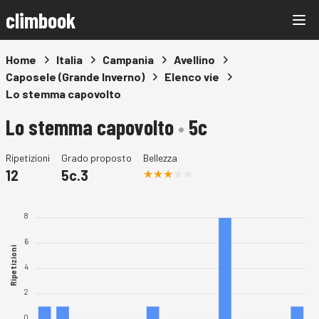
climbook
Home
Italia
Campania
Avellino
Caposele (Grande Inverno)
Elenco vie
Lo stemma capovolto
Lo stemma capovolto
•
5c
Ripetizioni
Grado proposto
Bellezza
12
5c.3
8
6
Ripetizioni
4
2
0