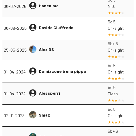
Hanen.me
06-07-2025
N.D.
5c.5
Davide Ciuffreda
06-06-2025
On-sight
5b+.5
Alex DS
25-05-2025
On-sight
5c.5
Domizzone è una pippa
01-04-2024
On-sight
5c.5
Alessperri
01-04-2024
Flash
5c.5
Smaz
02-11-2023
On-sight
5b+.6