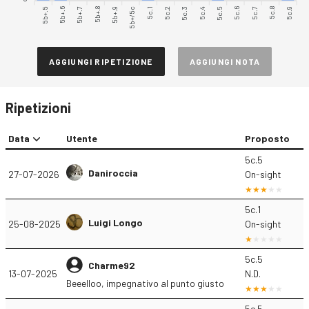
5b+.5
5b+.7
5b+.8
5b+/5c
5c.1
5c.3
5c.4
5c.6
5c.7
5c.9
5b+.6
5b+.9
5c.2
5c.5
5c.8
AGGIUNGI RIPETIZIONE
AGGIUNGI NOTA
Ripetizioni
Data
Utente
Proposto
5c.5
Daniroccia
27-07-2026
On-sight
5c.1
Luigi Longo
25-08-2025
On-sight
5c.5
Charme92
13-07-2025
N.D.
Beeelloo, impegnativo al punto giusto
5c.5