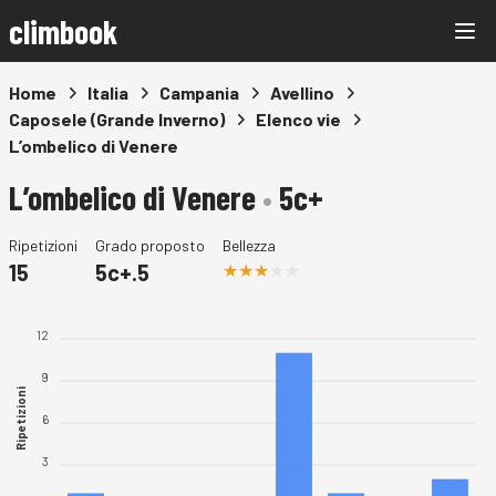
climbook
Home
Italia
Campania
Avellino
Caposele (Grande Inverno)
Elenco vie
L’ombelico di Venere
L’ombelico di Venere
•
5c+
Ripetizioni
Grado proposto
Bellezza
15
5c+.5
12
9
Ripetizioni
6
3