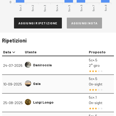
0
5c+.1
5c+.2
5c+.3
5c+.4
5c+.5
5c+.6
5c+.7
5c+.8
AGGIUNGI RIPETIZIONE
AGGIUNGI NOTA
Ripetizioni
Data
Utente
Proposto
5c+.5
Daniroccia
24-07-2026
2° giro
5c+.5
Gaia
10-09-2025
On-sight
5c+.1
Luigi Longo
25-08-2025
On-sight
5c+.5