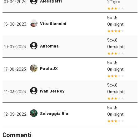
Alessperri
01-04-2024
2° giro
5c+.5
Vito Giannini
15-08-2023
On-sight
5c+.8
Antomas
10-07-2023
On-sight
5c+.5
PaoloJX
17-06-2023
On-sight
5c+.8
Ivan Del Rey
14-03-2023
On-sight
5c+.5
Selvaggia Blu
12-09-2022
On-sight
Commenti