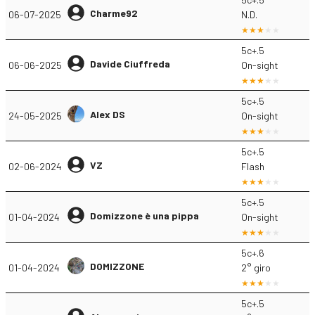
Charme92
06-07-2025
N.D.
5c+.5
Davide Ciuffreda
06-06-2025
On-sight
5c+.5
Alex DS
24-05-2025
On-sight
5c+.5
VZ
02-06-2024
Flash
5c+.5
Domizzone è una pippa
01-04-2024
On-sight
5c+.6
DOMIZZONE
01-04-2024
2° giro
5c+.5