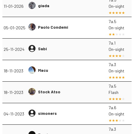
giada
11-01-2026
On-sight
7a.5
Paolo Condemi
05-01-2025
On-sight
7a.1
Sabi
25-11-2024
On-sight
7a.3
Macu
18-11-2023
On-sight
7a.5
Stock Atso
18-11-2023
Flash
7a.6
simoners
04-11-2023
On-sight
7a.3