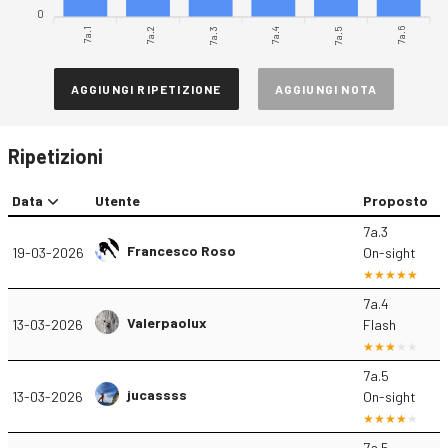
0
7a.1
7a.3
7a.4
7a.6
7a.2
7a.5
AGGIUNGI RIPETIZIONE
AGGIUNGI NOTA
Ripetizioni
Data
Utente
Proposto
7a.3
Francesco Roso
19-03-2026
On-sight
7a.4
Valerpaolux
13-03-2026
Flash
7a.5
jucassss
13-03-2026
On-sight
7a.5