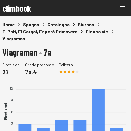
climbook
Home
Spagna
Catalogna
Siurana
El Pati, El Cargol, Esperó Primavera
Elenco vie
Viagraman
Viagraman
•
7a
Ripetizioni
Grado proposto
Bellezza
27
7a.4
12
9
Ripetizioni
6
3