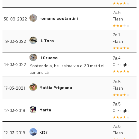
7a.5
romano costantini
30-09-2022
Flash
7a.1
IL Toro
19-03-2022
Flash
Il Crucco
7a.4
19-03-2022
On-sight
Montandola, bellissima via di 30 metri di
continuità
7a.5
Mattia Prignano
17-03-2021
Flash
7a.5
Marta
12-03-2019
On-sight
7a.6
kl3r
12-03-2019
Flash