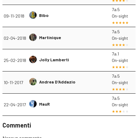
7a.5
Bibo
09-11-2018
On-sight
7a.5
Martinique
02-04-2018
On-sight
7a.1
Jolly Lamberti
25-02-2018
On-sight
7a.5
Andrea D'Addazio
10-11-2017
On-sight
7a.5
MauR
22-04-2017
On-sight
Commenti
Nessun commento