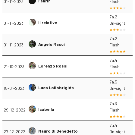
Fenrir
01-11-2023
Flash
7a.2
Il relative
01-11-2023
On-sight
7a.2
Angelo Masci
01-11-2023
Flash
7a.4
Lorenzo Rossi
21-10-2023
Flash
7a.5
Luca Lollobrigida
18-01-2023
On-sight
7a.3
Isabella
29-12-2022
Flash
7a.4
Mauro Di Benedetto
27-12-2022
On-sight