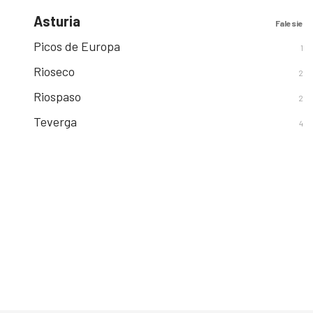
Asturia
Falesie
Picos de Europa
1
Rioseco
2
Riospaso
2
Teverga
4