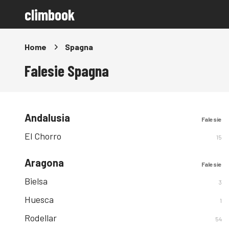
climbook
Home
Spagna
Falesie Spagna
Andalusia
Falesie
El Chorro
15
Aragona
Falesie
Bielsa
3
Huesca
1
Rodellar
54