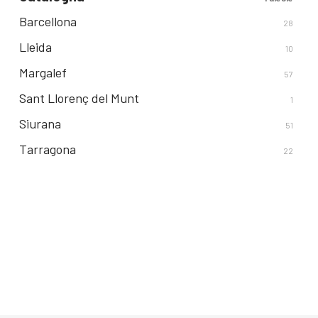
Barcellona
28
Lleida
10
Margalef
57
Sant Llorenç del Munt
1
Siurana
51
Tarragona
22