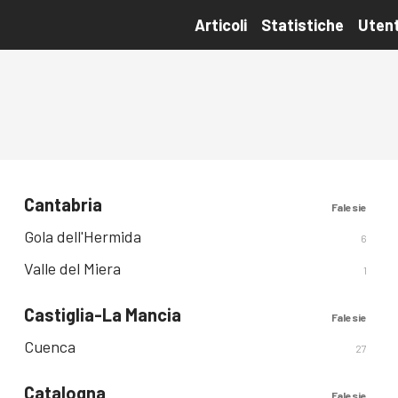
Articoli
Statistiche
Utent
Cantabria
Falesie
Gola dell'Hermida
6
Valle del Miera
1
Castiglia-La Mancia
Falesie
Cuenca
27
Catalogna
Falesie