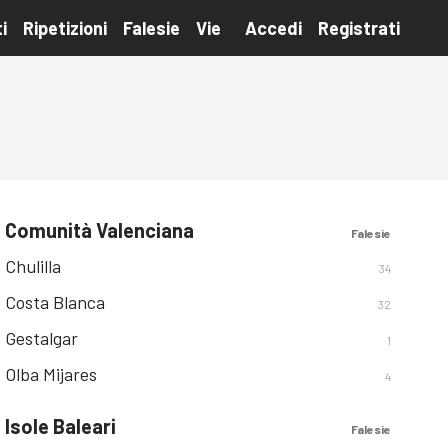
i
Ripetizioni
Falesie
Vie
Accedi
Registrati
Comunità Valenciana
Falesie
Chulilla
34
Costa Blanca
32
Gestalgar
1
Olba Mijares
4
Isole Baleari
Falesie