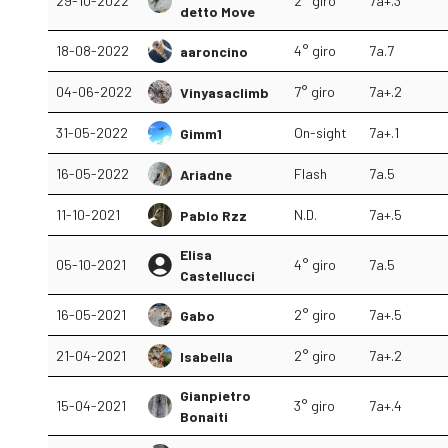
29-10-2022
2° giro
7a+.3
detto Move
18-08-2022
4° giro
7a.7
aaroncino
04-06-2022
7° giro
7a+.2
Vinyasaclimb
31-05-2022
On-sight
7a+.1
Gimm1
16-05-2022
Flash
7a.5
Ariadne
11-10-2021
N.D.
7a+.5
Pablo Rzz
Elisa
05-10-2021
4° giro
7a.5
Castellucci
16-05-2021
2° giro
7a+.5
Gabo
21-04-2021
2° giro
7a+.2
Isabella
Gianpietro
15-04-2021
3° giro
7a+.4
Bonaiti