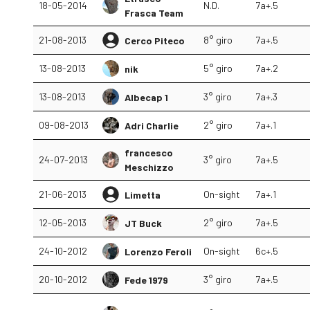
18-05-2014
N.D.
7a+.5
Frasca Team
21-08-2013
8° giro
7a+.5
Cerco Piteco
13-08-2013
5° giro
7a+.2
nik
13-08-2013
3° giro
7a+.3
Albecap 1
09-08-2013
2° giro
7a+.1
Adri Charlie
francesco
24-07-2013
3° giro
7a+.5
Meschizzo
21-06-2013
On-sight
7a+.1
Limetta
12-05-2013
2° giro
7a+.5
JT Buck
24-10-2012
On-sight
6c+.5
Lorenzo Feroli
20-10-2012
3° giro
7a+.5
Fede 1979