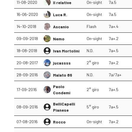
11-08-2020
On-sight
7a.5
Il relative
16-06-2020
On-sight
7a.5
Luca R.
14-10-2018
Flash
7a+.4
Ascanio
09-09-2018
On-sight
7a+.2
Nemo
18-08-2018
N.D.
7a+.5
Ivan Mortolini
20-08-2017
2° giro
7a+.2
jucassss
28-09-2016
N.D.
7a/7a+
Malato 86
Paolo
17-09-2016
2° giro
7a+.5
Condemi
BelliCapelli
08-09-2016
5° giro
7a+.5
Pianese
07-08-2016
On-sight
7a+.2
Rocco