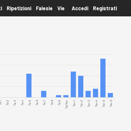
i
Ripetizioni
Falesie
Vie
Accedi
Registrati
.1
7a.2
7a.3
7a.4
7a.5
7a.6
7a.7
7a.8
7a.9
7a/7a+
7a+.2
7a+.3
7a+.4
7a+.5
7a+.6
7a+.1