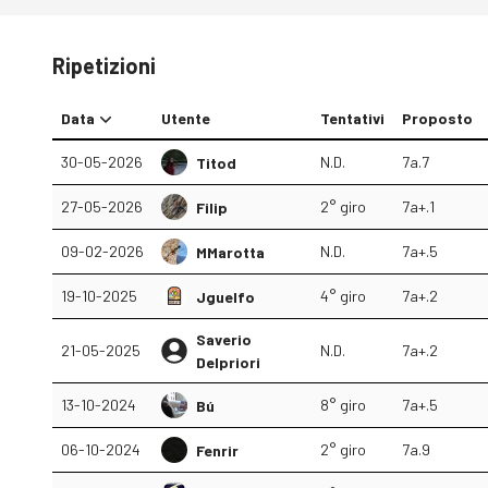
Ripetizioni
Data
Utente
Tentativi
Proposto
30-05-2026
N.D.
7a.7
Titod
27-05-2026
2° giro
7a+.1
Filip
09-02-2026
N.D.
7a+.5
MMarotta
19-10-2025
4° giro
7a+.2
Jguelfo
Saverio
21-05-2025
N.D.
7a+.2
Delpriori
13-10-2024
8° giro
7a+.5
Bú
06-10-2024
2° giro
7a.9
Fenrir