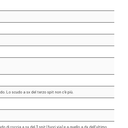
. Lo scudo a sx del terzo spit non c'è più.
 di roccia a sx del 3 spit (fuori via) e a quello a dx dell'ultimo