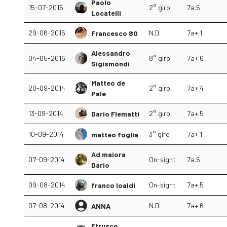
Paolo
15-07-2016
2° giro
7a.5
Locatelli
29-06-2016
N.D.
7a+.1
Francesco 80
Alessandro
04-05-2016
8° giro
7a+.6
Sigismondi
Matteo de
20-09-2014
2° giro
7a+.4
Pale
13-09-2014
2° giro
7a+.5
Dario Flematti
10-09-2014
3° giro
7a+.1
matteo foglia
Ad maiora
07-09-2014
On-sight
7a.5
Dario
09-08-2014
On-sight
7a+.5
franco loaldi
07-08-2014
N.D.
7a+.6
ANNA
Etrusco