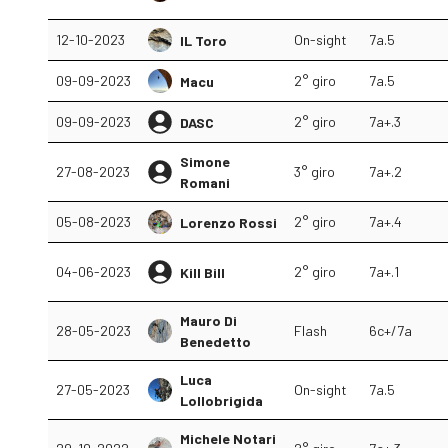
12-10-2023
On-sight
7a.5
IL Toro
09-09-2023
2° giro
7a.5
Macu
09-09-2023
2° giro
7a+.3
DASC
Simone
27-08-2023
3° giro
7a+.2
Romani
05-08-2023
2° giro
7a+.4
Lorenzo Rossi
04-06-2023
2° giro
7a+.1
Kill Bill
Mauro Di
28-05-2023
Flash
6c+/7a
Benedetto
Luca
27-05-2023
On-sight
7a.5
Lollobrigida
Michele Notari