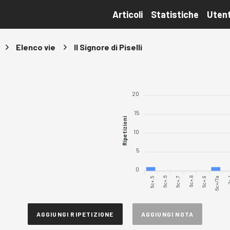
Articoli
Statistiche
Utent
Elenco vie
Il Signore di Piselli
20
15
Ripetizioni
10
5
0
6c+.5
6c+.6
6c+.7
6c+.8
6c+.9
7a
6c+/7a
AGGIUNGI RIPETIZIONE
AGGIUNGI NOTA