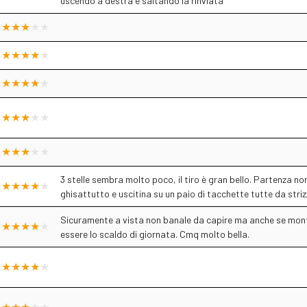
uscendo a destra e saltando la rinviata
3 stelle sembra molto poco, il tiro è gran bello. Partenza no
ghisattutto e uscitina su un paio di tacchette tutte da stri
Sicuramente a vista non banale da capire ma anche se mont
essere lo scaldo di giornata. Cmq molto bella.