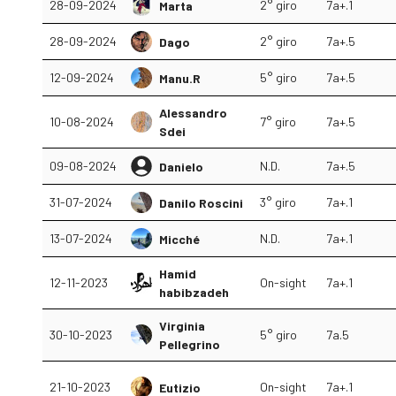
28-09-2024
2° giro
7a+.1
Marta
28-09-2024
2° giro
7a+.5
Dago
12-09-2024
5° giro
7a+.5
Manu.R
Alessandro
10-08-2024
7° giro
7a+.5
Sdei
09-08-2024
N.D.
7a+.5
Danielo
31-07-2024
3° giro
7a+.1
Danilo Roscini
13-07-2024
N.D.
7a+.1
Micché
Hamid
12-11-2023
On-sight
7a+.1
habibzadeh
Virginia
30-10-2023
5° giro
7a.5
Pellegrino
21-10-2023
On-sight
7a+.1
Eutizio